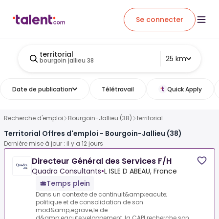
Se connecter
territorial
25 km
bourgoin jallieu 38
Date de publication
Télétravail
Quick Apply
Recherche d'emploi
Bourgoin-Jallieu (38)
territorial
Territorial Offres d'emploi - Bourgoin-Jallieu (38)
Dernière mise à jour : il y a 12 jours
Directeur Général des Services F/H
Quadra Consultants
•
L ISLE D ABEAU, France
Temps plein
Dans un contexte de continuit&amp;eacute;
politique et de consolidation de son
mod&amp;egrave;le de
d&amp;eacute;veloppement, la CAPI recherche son