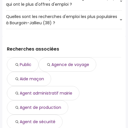
qui ont le plus d'offres d'emploi ?
Quelles sont les recherches d'emploi les plus populaires
Les 10 villes proches de Bourgoin-Jallieu (38) qui ont le
à Bourgoin-Jallieu (38) ?
plus d'offres d'emploi sont :
Vénissieux
Les 10 recherches d'emploi les plus populaires à Bourgoin-
Saint-Priest
Jallieu (38) sont :
Bron
public
Meyzieu
Recherches associées
agence de voyage
Vienne
aide maçon
Décines-Charpieu
Public
Agence de voyage
agent administratif mairie
Villefontaine
agent de production
L'Isle-d'Abeau
Aide maçon
agent de sécurité
Mions
agent de service hospitalier
Genas
agent de tri
Agent administratif mairie
agent logistique
agent technique
Agent de production
Agent de sécurité