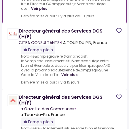
futur Directeur G&amp;eacute;n&amp;eacute;ral
des...
Voir plus
Dernière mise à jour : il y a plus de 30 jours
Directeur général des Services DGS
(H/F)
CITEA CONSULTANTS
•
LA TOUR DU PIN, France
Temps plein
Nord-Is&amp;egrave;re &amp;ndash;
Id&amp;eacute;alement situ&amp;eacute;e entre
Lyon et Grenoble et desservie par l&amp;rsquo;A43
avec la pr&amp;eacute;sence d&amp;rsquo;une
Gare, la Ville de La To...
Voir plus
Dernière mise à jour : il y a 15 jours
Directeur général des Services DGS
(H/F)
La Gazette des Communes
•
La Tour-du-Pin, France
Temps plein
Nord-Isère - Idéalement située entre Lyon et Grenoble