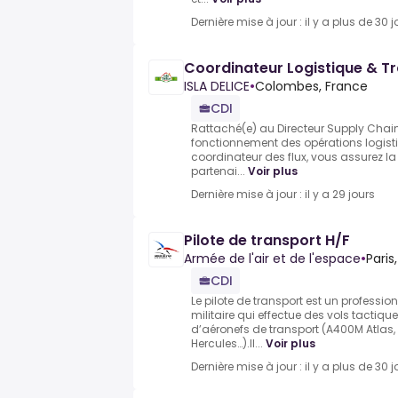
Dernière mise à jour : il y a plus de 30 j
Coordinateur Logistique & T
ISLA DELICE
•
Colombes, France
CDI
Rattaché(e) au Directeur Supply Chain
fonctionnement des opérations logisti
coordinateur des flux, vous assurez 
partenai...
Voir plus
Dernière mise à jour : il y a 29 jours
Pilote de transport H/F
Armée de l'air et de l'espace
•
Paris,
CDI
Le pilote de transport est un professio
militaire qui effectue des vols tactiq
d’aéronefs de transport (A400M Atlas
Hercules…).Il...
Voir plus
Dernière mise à jour : il y a plus de 30 j