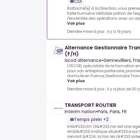
CDI
Rattaché(e) à la Direction, vous prenez
taille humaine.Véritable patron de l'exp
l'ensemble des opérations avec un object
Voir plus
Dernière mise à jour : il y a 19 jours
Alternance Gestionnaire Tran
(F/H)
iscod alternance
•
Gennevilliers, Fr
L’ISCOD, spécialiste de la formation en
pour son entreprise partenaire, pionnie
domicile en France,.Gestionnaire Trans
Voir plus
Dernière mise à jour : il y a plus de 30 j
TRANSPORT ROUTIER
Interim nation
•
Paris, Paris, FR
Temps plein +2
Int&#233;rim Ol&#233;ron est une age
embl&#233;matique situ&#233;e sur l'
servant &#224; la fois les r&#233;siden