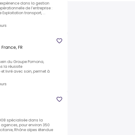
expérience dans la gestion
pérationnelle de l’entreprise :
xploitation transport, ...
ours
e France, FR
 sein du Groupe Pomona,
s la réussite
et livré avec soin, permet à
ours
1908 spécialisée dans la
7 agences, pour environ 350
Occitanie, Rhône alpes étendue