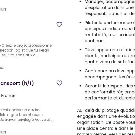
Manager, accompagner e
d'exploitation dans une
ours
responsabilisation et d
Piloter la performance 
principaux indicateurs d
rentabilité, tout en iden
continue.
Créez le projet professionnel
Développer une relation
rection logistique, tu seras
es livraisons aux cli...
clients, participer aux
haut niveau de satisfac
ours
Contribuer au développ
accompagnant les équipe
ransport (h/f)
Garantir le respect des 
de conformité réglement
, France
performante et durable
Au-delà du pilotage quotidi
 c’est choisir un cadre
Métro ligne 1, nombreuses
engagée dans une évoluti
travail privilégié.Active et ...
organisation. Ce poste vo
une place centrale dans le
ours
moyen terme, vers des respo