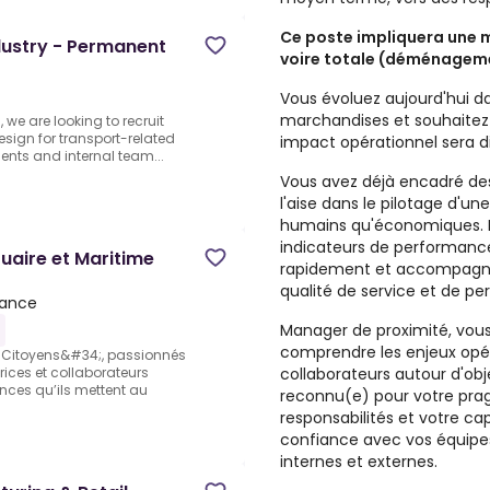
Ce poste impliquera une m
dustry - Permanent
voire totale (déménagem
Vous évoluez aujourd'hui da
marchandises et souhaitez
 we are looking to recruit
esign for transport-related
impact opérationnel sera di
ients and internal team...
Vous avez déjà encadré des
l'aise dans le pilotage d'une
humains qu'économiques. Ha
indicateurs de performance
tuaire et Maritime
rapidement et accompagner
qualité de service et de p
rance
Manager de proximité, vous 
comprendre les enjeux opér
t Citoyens&#34;, passionnés
collaborateurs autour d'ob
rices et collaborateurs
nces qu’ils mettent au
reconnu(e) pour votre pra
responsabilités et votre cap
confiance avec vos équipe
internes et externes.