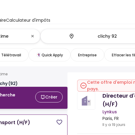
ire
Calculateur d'impôts
Télétravail
Quick Apply
Entreprise
Effacer les fi
time
Cette offre d'emploi 
chy (92)
pays.
Directeur d
cherche
Créer
(H/F)
Lynkus
Paris, FR
ansport (H/F)
Il y a 19 jours