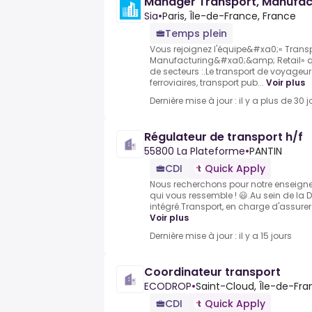
Manager Transport, Manufact
Sia
•
Paris, Île-de-France, France
Temps plein
Vous rejoignez l'équipe&#xa0;« Transp
Manufacturing&#xa0;&amp; Retail» qu
de secteurs :.Le transport de voyage
ferroviaires, transport pub...
Voir plus
Dernière mise à jour : il y a plus de 30 j
Régulateur de transport h/f
55800 La Plateforme
•
PANTIN
CDI
Quick Apply
Nous recherchons pour notre enseigne.
qui vous ressemble ! 😃.Au sein de la Di
intégré.Transport, en charge d'assurer l
Voir plus
Dernière mise à jour : il y a 15 jours
Coordinateur transport
ECODROP
•
Saint-Cloud, Île-de-Fra
CDI
Quick Apply