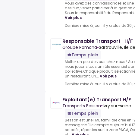
Vous avez des connaissances et une 
des flux, venez participer à la gestion o
Sous la responsabilité du Responsable E
Voir plus
Dernière mise à jour : il y a plus de 30 j
Responsable Transport- H/F
Groupe Pomona
•
Sartrouville, Ile d
Temps plein
Mettez un peu de vous chez nous !.Au
nous jouons tous un rôle essentiel dan
collective.Chaque produit, sélectionné 
un restaurant, un...
Voir plus
Dernière mise à jour : il y a plus de 30 j
Exploitant(e) Transport H/F
Transports Besson
•
Ivry sur-seine
Temps plein
Besson est une PME familiale crée en 
messagerie.Elle compte aujourd'hui 1
salariés, réparties sur la zone PACA, 
et...
Voir plus