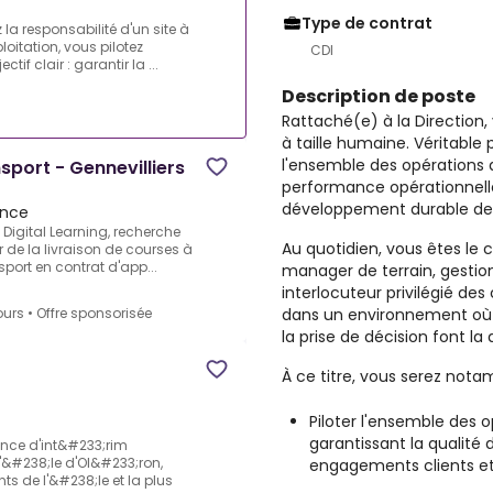
Type de contrat
 la responsabilité d'un site à
loitation, vous pilotez
CDI
if clair : garantir la ...
Description de poste
Rattaché(e) à la Direction, 
à taille humaine. Véritable 
l'ensemble des opérations av
sport - Gennevilliers
performance opérationnelle, 
développement durable de l
ance
 Digital Learning, recherche
Au quotidien, vous êtes le c
r de la livraison de courses à
port en contrat d'app...
manager de terrain, gestion
interlocuteur privilégié des
dans un environnement où la
ours
•
Offre sponsorisée
la prise de décision font la 
À ce titre, vous serez no
Piloter l'ensemble des o
garantissant la qualité 
nce d'int&#233;rim
&#238;le d'Ol&#233;ron,
engagements clients et 
ts de l'&#238;le et la plus