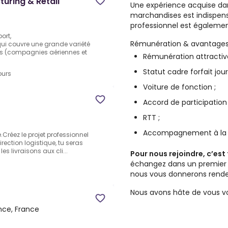
uring & Retail
Une expérience acquise dan
marchandises est indispens
professionnel est égalemen
ort,
Rémunération & avantage
i couvre une grande variété
urs (compagnies aériennes et
Rémunération attractive s
Statut cadre forfait jour
ours
Voiture de fonction ;
Accord de participation 
RTT ;
Accompagnement à la m
Créez le projet professionnel
rection logistique, tu seras
es livraisons aux cli...
Pour nous rejoindre, c’est 
échangez dans un premier 
nous vous donnerons rend
Nous avons hâte de vous voi
nce, France