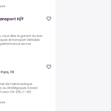
ours
ransport H/F
, vous êtes le garant du bon
ques et transport.Véritable
la performance de nos
 Paris, FR
nnel de l’aéronautique
ues ou stratégiques à bord
, Casa CN-235, C-130
ours