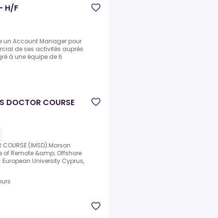
- H/F
he un Account Manager pour
ial de ses activités auprès
gré à une équipe de 6
IPS DOCTOR COURSE
R COURSE (IMSD).Morson
ege of Remote &amp; Offshore
 European University Cyprus,
ours