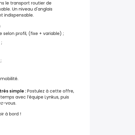
s le transport routier de
able. Un niveau d'anglais
t indispensable.
s
elon profil, (fixe + variable) ;
 ;
;
obilité.
très simple :
Postulez à cette offre,
temps avec l’équipe Lynkus, puis
ez-vous.
r à bord !