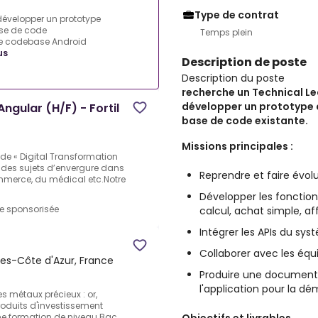
Type de contrat
développer un prototype
ase de code
Temps plein
une codebase Android
us
Description de poste
Description du poste
recherche un Technical Le
développer un prototype d
ngular (H/F) - Fortil
base de code existante.
Missions principales :
s de « Digital Transformation
 des sujets d’envergure dans
Reprendre et faire évol
mmerce, du médical etc.Notre
Développer les fonction
re sponsorisée
calcul, achat simple, af
Intégrer les APIs du sys
Collaborer avec les équ
es-Côte d'Azur, France
Produire une documenta
l'application pour la dé
es métaux précieux : or,
produits d'investissement
une formation de niveau Bac ...