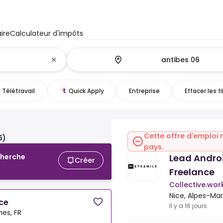
ire
Calculateur d'impôts
Télétravail
Quick Apply
Entreprise
Effacer les fi
Cette offre d'emploi 
6)
pays.
Lead Androi
cherche
Créer
Freelance
Collective.wor
Nice, Alpes-Mar
nce
Il y a 16 jours
mes, FR