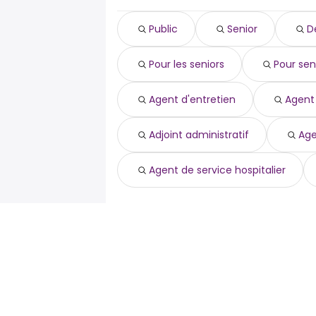
des seniors
Le Cannet
pour les seniors
Saint-Raphaël
Public
Senior
D
pour senior
Saint-Laurent-du-Var
agent d'entretien
Vallauris
Pour les seniors
Pour sen
agent administratif
Mandelieu-la-Napoule
adjoint administratif
Mougins
agence de voyage
Agent d'entretien
Agent 
agent de service hospitalier
Adjoint administratif
Age
Agent de service hospitalier