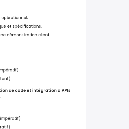
 opérationnel.
e et spécifications.
une démonstration client.
impératif)
rtant)
tion de code et intégration d'APIs
.
(impératif)
ratif)