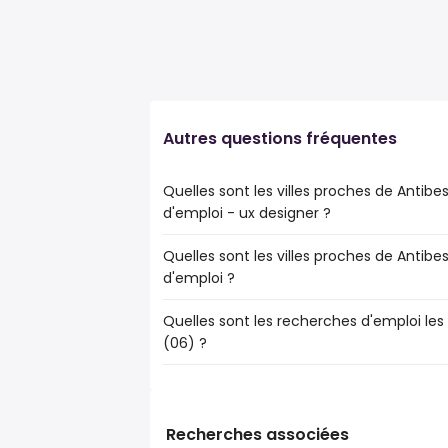
Autres questions fréquentes
Quelles sont les villes proches de Antibes
d'emploi - ux designer ?
Quelles sont les villes proches de Antibes
Les villes proches de Antibes (06) qui ont
d'emploi ?
designer sont :
Nice
Quelles sont les recherches d'emploi les 
Les 10 villes proches de Antibes (06) qui 
Cannes
(06) ?
sont :
Cagnes-sur-Mer
Nice
Le Cannet
Les 10 recherches d'emploi les plus popul
Cannes
public
Cagnes-sur-Mer
senior
Grasse
Recherches associées