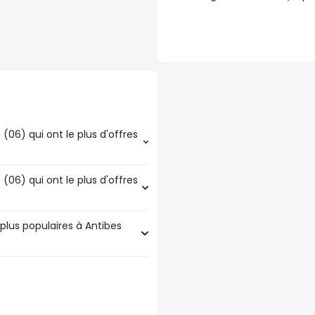
 (06) qui ont le plus d'offres
 (06) qui ont le plus d'offres
 le plus d'offres d'emploi - ux
plus populaires à Antibes
ont le plus d'offres d'emploi
aires à Antibes (06) sont :