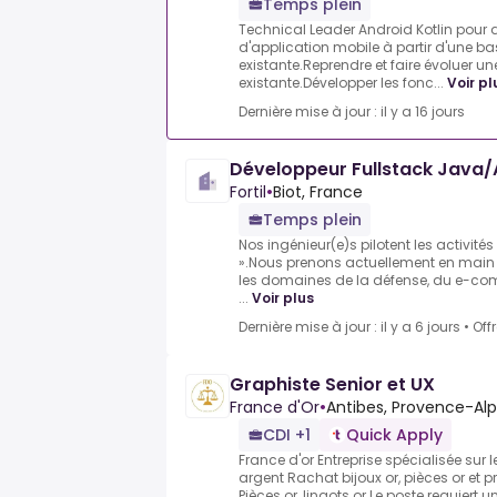
Temps plein
Technical Leader Android Kotlin pour 
d'application mobile à partir d'une b
existante.Reprendre et faire évoluer 
existante.Développer les fonc...
Voir pl
Dernière mise à jour : il y a 16 jours
Développeur Fullstack Java/A
Fortil
•
Biot, France
Temps plein
Nos ingénieur(e)s pilotent les activité
».Nous prenons actuellement en main
les domaines de la défense, du e-co
...
Voir plus
Dernière mise à jour : il y a 6 jours
•
Off
Graphiste Senior et UX
France d'Or
•
Antibes, Provence-Alp
CDI +1
Quick Apply
France d'or Entreprise spécialisée sur l
argent Rachat bijoux or, pièces or et 
Pièces or, lingots or.Le poste requiert 