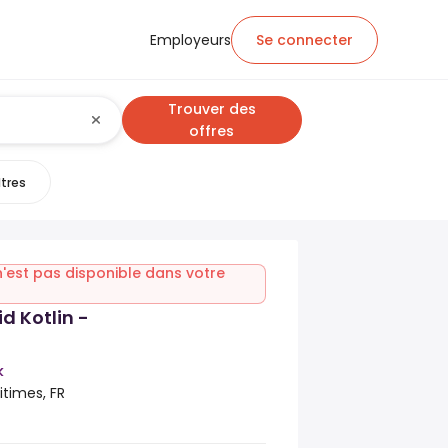
Employeurs
Se connecter
Trouver des
offres
ltres
n'est pas disponible dans votre
d Kotlin -
k
itimes, FR