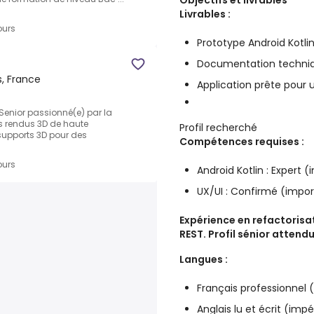
Objectifs et livrables
Livrables :
ours
Prototype Android Kotlin
Documentation techniqu
, France
Application prête pour 
Senior passionné(e) par la
s rendus 3D de haute
Profil recherché
 supports 3D pour des
Compétences requises :
ours
Android Kotlin : Expert (
UX/UI : Confirmé (impo
Expérience en refactorisa
REST. Profil sénior attendu
Langues :
Français professionnel 
Anglais lu et écrit (impé