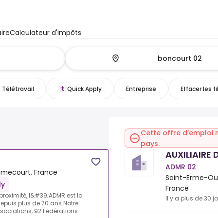
ire
Calculateur d'impôts
Télétravail
Quick Apply
Entreprise
Effacer les fi
Cette offre d'emploi 
pays.
AUXILIAIRE D
ADMR 02
mecourt, France
Saint-Erme-Ou
ly
France
proximité, l&#39;ADMR est la
Il y a plus de 30 j
depuis plus de 70 ans.Notre
ociations, 92 Fédérations