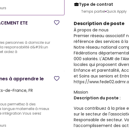
Type de contrat
ours
Temps partiel
Quick Apply
ACEMENT ETE
Description de poste
À propos de nous
Premier réseau associatif na
référence des services à la
des personnes à domicile sur
Notre réseau national comp
 la responsabilité d&#39;un
et aidez à
Fédérations départemental
000 salariés. L'ADMR de l’A
locales qui proposent divers
Enfance et parentalité, A
et Soins aux seniors et Entr
nnes à apprendre le
https://www.fede02.admr.o
ts-de-France, FR
Mission
Description du poste :
vous permettez à des
Vous contribuez à la prise
la langue maternelle à mieux
e intégration.Vous serez
sur le secteur de l'associati
Responsable de secteur. Vou
l’accomplissement des actes
ours