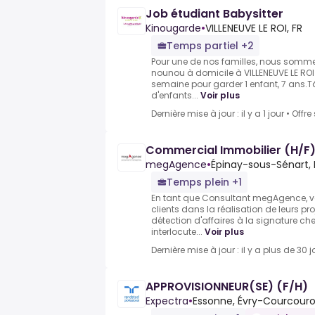
Job étudiant Babysitter
Kinougarde
•
VILLENEUVE LE ROI, FR
Temps partiel +2
Pour une de nos familles, nous somme
nounou à domicile à VILLENEUVE LE ROI 
semaine pour garder 1 enfant, 7 ans.T
d'enfants...
Voir plus
Dernière mise à jour : il y a 1 jour
•
Offre
Commercial Immobilier (H/F
megAgence
•
Épinay-sous-Sénart, 
Temps plein +1
En tant que Consultant megAgence,
clients dans la réalisation de leurs pr
détection d'affaires à la signature che
interlocute...
Voir plus
Dernière mise à jour : il y a plus de 30 j
APPROVISIONNEUR(SE) (F/H)
Expectra
•
Essonne, Évry-Courcouro