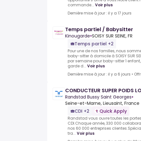
commande...
Voir plus
Dernière mise à jour : il y a 17 jours
Temps partiel / Babysitter
Kinougarde
•
SOISY SUR SEINE, FR
Temps partiel +2
Pour une de nos familles, nous somme
baby-sitter à domicile à SOISY SUR SEI
par semaine pour baby-sitter 1 enfant,
garde d...
Voir plus
Dernière mise à jour : il y a 6 jours
•
Off
CONDUCTEUR SUPER POIDS LO
Randstad Bussy Saint Georges
•
Seine-et-Marne, Lieusaint, France
CDI +2
Quick Apply
Randstad vous ouvre toutes les portes d
CDI.Chaque année, 330 000 collaborate
nos 60 000 entreprises clientes.Spécia
tra...
Voir plus