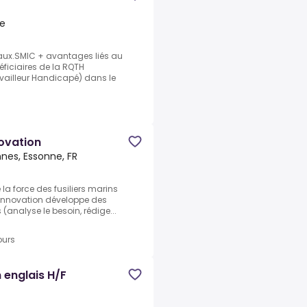
ce
aux.SMIC + avantages liés au
éficiaires de la RQTH
vailleur Handicapé) dans le
novation
nes, Essonne, FR
la force des fusiliers marins
innovation développe des
 (analyse le besoin, rédige...
ours
n englais H/F