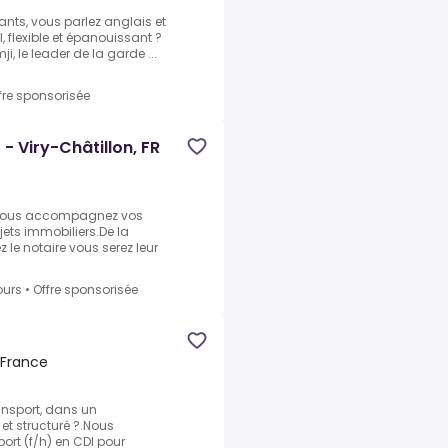
ants, vous parlez anglais et
, flexible et épanouissant ?
, le leader de la garde ...
fre sponsorisée
- Viry-Châtillon, FR
 vous accompagnez vos
ojets immobiliers.De la
z le notaire vous serez leur
ours
•
Offre sponsorisée
 France
ansport, dans un
t structuré ?.Nous
ort (f/h) en CDI pour