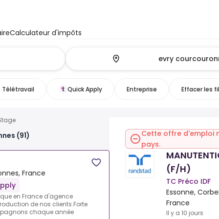
ire
Calculateur d'impôts
Télétravail
Quick Apply
Entreprise
Effacer les fi
Stage
Cette offre d'emploi 
nes (91)
pays.
MANUTENTI
(F/H)
onnes, France
TC Préco IDF
Apply
Essonne, Corbe
ique en France d'agence
France
roduction de nos clients.Forte
ompagnons chaque année
Il y a 10 jours