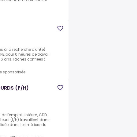
s à la recherche d'un(e)
NE pour 0 heures de travail
 6 ans.Tâches confiées :
re sponsorisée
URDS (F/H)
e l'emploi : intérim, CDD,
urs (f/h) travaillent dans
lisée dans les métiers du