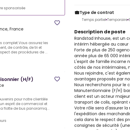
fre sponsorisée
Type de contrat
Temps partiel
Temporaire
ance, France
Description de poste
Randstad Inhouse, est un 
mps complet.Vous assurez les
intérim hébergée au cœur d
t, de contrôle, de tri et
Forte de plus de 250 age
respect des procédures de ...
année plus de 65 000 intéri
L'esprit de famille incarne 
côtés de nos intérimaires, n
Nous rejoindre, c'est égal
avantages proposés par not
isonnier (H/F)
Nous recherchons pour le c
ce
Manutentionnaire (F/H) bas
client est un acteur majeur
uvenirs pour notre clientèle
transport de colis, opérant 
 un esprit de commercial et
Votre rôle sera d'assurer l
sa flotte de bus panoramiq...
l'expédition des marchandi
cela dans le respect des pr
ours
consignes de sécurité (une