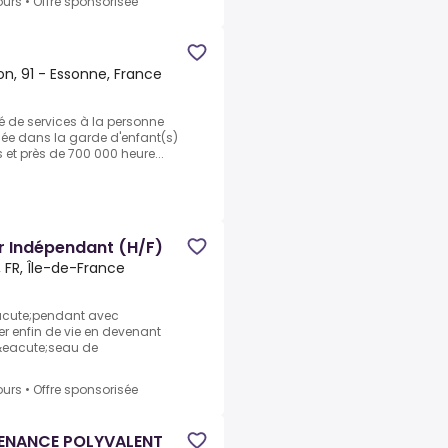
ours
•
Offre sponsorisée
n, 91 - Essonne, France
é de services à la personne
isée dans la garde d'enfant(s)
 et près de 700 000 heure...
r Indépendant (H/F)
 FR, Île-de-France
eacute;pendant avec
r enfin de vie en devenant
 r&eacute;seau de
ours
•
Offre sponsorisée
ENANCE POLYVALENT