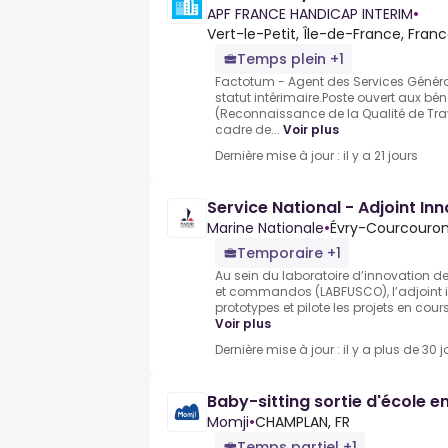
APF FRANCE HANDICAP INTERIM
•
Vert-le-Petit, Île-de-France, Fran
Temps plein +1
Factotum - Agent des Services Génér
statut intérimaire.Poste ouvert aux bén
(Reconnaissance de la Qualité de Tra
cadre de...
Voir plus
Dernière mise à jour : il y a 21 jours
Service National - Adjoint In
Marine Nationale
•
Évry-Courcouron
Temporaire +1
Au sein du laboratoire d’innovation de 
et commandos (LABFUSCO), l’adjoint 
prototypes et pilote les projets en cours
Voir plus
Dernière mise à jour : il y a plus de 30 j
Baby-sitting sortie d'école e
Momji
•
CHAMPLAN, FR
Temps partiel +1