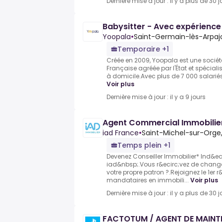
Dernière mise à jour : il y a plus de 30 j
Babysitter - Avec expérience
Yoopala
•
Saint-Germain-lès-Arpajo
Temporaire +1
Créée en 2009, Yoopala est une sociét
Française agréée par l'État et spécial
à domicile.Avec plus de 7 000 salariés
Voir plus
Dernière mise à jour : il y a 9 jours
Agent Commercial Immobilie
iad France
•
Saint-Michel-sur-Orge,
Temps plein +1
Devenez Conseiller Immobilier* Ind&
iad&nbsp;.Vous r&ecirc;vez de change
votre propre patron ?.Rejoignez le 1er
mandataires en immobili...
Voir plus
Dernière mise à jour : il y a plus de 30 j
FACTOTUM / AGENT DE MAINT