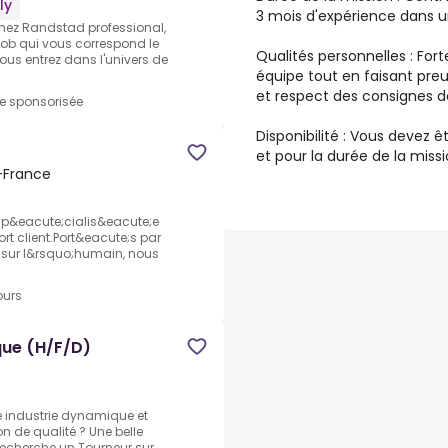
ly
3 mois d'expérience dans 
 Chez Randstad professional,
job qui vous correspond le
Qualités personnelles : Fort
ous entrez dans l'univers de
équipe tout en faisant preu
et respect des consignes de
re sponsorisée
Disponibilité : Vous devez ê
et pour la durée de la miss
e-France
 sp&eacute;cialis&eacute;e
rt client.Port&eacute;s par
 sur l&rsquo;humain, nous
ours
ue (H/F/D)
e industrie dynamique et
n de qualité ? Une belle
 recherche un Tourneur sur