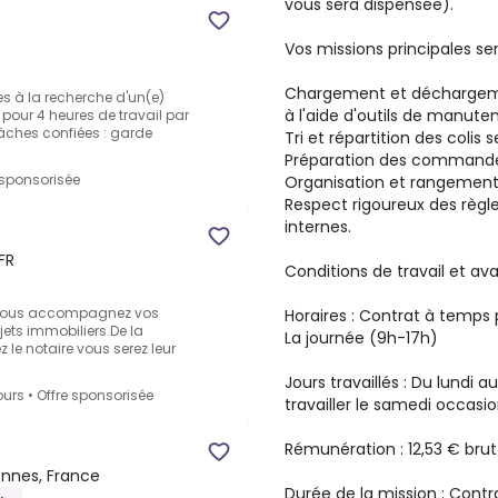
vous sera dispensée).
Vos missions principales ser
Chargement et déchargem
s à la recherche d'un(e)
à l'aide d'outils de manuten
pour 4 heures de travail par
âches confiées : garde
Tri et répartition des colis 
Préparation des commandes 
 sponsorisée
Organisation et rangement 
Respect rigoureux des règl
internes.
)
FR
Conditions de travail et av
 vous accompagnez vos
Horaires : Contrat à temps 
ojets immobiliers.De la
La journée (9h-17h)
z le notaire vous serez leur
Jours travaillés : Du lundi 
ours
•
Offre sponsorisée
travailler le samedi occasi
Rémunération : 12,53 € brut 
nnes, France
Durée de la mission : Contr