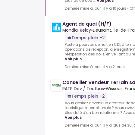
plus de 65 000 ...
Voir plus
Dernière mise à jour : il y a 10 jours
•
Of
Agent de quai (H/F)
Mondial Relay
•
Lieusaint, Île-de-Fr
Temps plein +2
Poste à pourvoir de nuit en CDI, à te
opérations de réception, d’enregistremen
réexpédition des colis, en veillant au 
Voir plus
Dernière mise à jour : il y a 2 jours
Conseiller Vendeur Terrain sa
RATP Dev / Tootbus
•
Wissous, Fran
Temps plein +2
Vous désirez devenir un créateur de so
touristique internationale ? Vous avez
êtes doté d’un bon relationnel ?.Avec 
Voir plus
Dernière mise à jour : il y a plus de 30 j