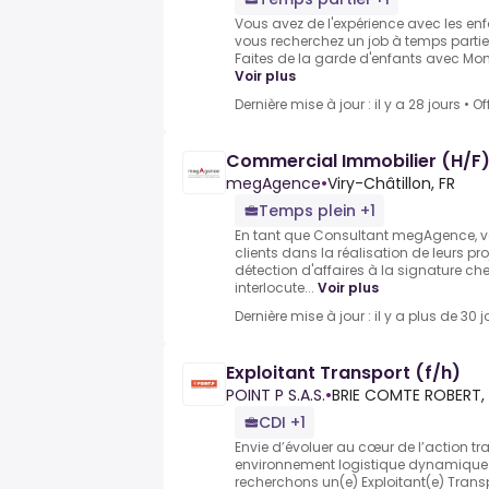
Vous avez de l'expérience avec les enf
vous recherchez un job à temps partiel
Faites de la garde d'enfants avec Momji
Voir plus
Dernière mise à jour : il y a 28 jours
•
Of
Commercial Immobilier (H/F) 
megAgence
•
Viry-Châtillon, FR
Temps plein +1
En tant que Consultant megAgence,
clients dans la réalisation de leurs pr
détection d'affaires à la signature che
interlocute...
Voir plus
Dernière mise à jour : il y a plus de 30 j
Exploitant Transport (f/h)
POINT P S.A.S.
•
BRIE COMTE ROBERT,
CDI +1
Envie d’évoluer au cœur de l’action tr
environnement logistique dynamique e
recherchons un(e) Exploitant(e) Transp