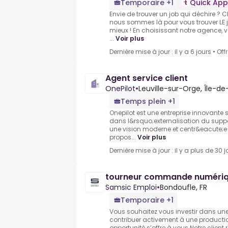
Temporaire +1
Quick App
Envie de trouver un job qui déchire ?
nous sommes là pour vous trouver LE 
mieux ! En choisissant notre agence, v
...
Voir plus
Dernière mise à jour : il y a 6 jours
•
Off
Agent service client
OnePilot
•
Leuville-sur-Orge, Île-d
Temps plein +1
Onepilot est une entreprise innovante
dans l&rsquo;externalisation du suppo
une vision moderne et centr&eacute;e
propos...
Voir plus
Dernière mise à jour : il y a plus de 30 j
tourneur commande numériq
Samsic Emploi
•
Bondoufle, FR
Temporaire +1
Vous souhaitez vous investir dans un
contribuer activement à une productio
opportunité s’offre à vous.Notre client