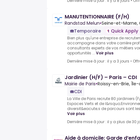
Dernière mise à jour : il y a 8 jours
•
Off
MANUTENTIONNAIRE (F/H)
Randstad Melun
•
Seine-et-Marne, 
Temporaire
Quick Apply
Bien plus qu'une entreprise de recru
accompagne dans votre carrière prof
consultants experts de vos métiers vou
opportunités ...
Voir plus
Dernière mise à jour : il y a 3 jours
•
Off
Jardinier (H/F) – Paris – CDI
Mairie de Paris
•
Roissy-en-Brie, Île
CDI
La Ville de Paris recrute 80 jardiniers (
Espaces Verts et de l&rsquo;Environnem
diversit&eacute;s de parcours sont les 
Voir plus
Dernière mise à jour : il y a plus de 30 j
Aide à domicile: Garde d’enf