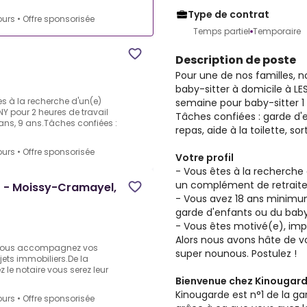
Type de contrat
ours
•
Offre sponsorisée
Temps partiel
Temporaire
Description de poste
Pour une de nos familles, 
baby-sitter à domicile à LE
s à la recherche d'un(e)
semaine pour baby-sitter 1 
 pour 2 heures de travail
Tâches confiées : garde d'
ans, 9 ans.Tâches confiées :
repas, aide à la toilette, so
ours
•
Offre sponsorisée
Votre profil
- Vous êtes à la recherche 
un complément de retraite
) - Moissy-Cramayel,
- Vous avez 18 ans minimum
garde d'enfants ou du baby
- Vous êtes motivé(e), impl
Alors nous avons hâte de vo
 vous accompagnez vos
super nounous. Postulez !
ojets immobiliers.De la
z le notaire vous serez leur
Bienvenue chez Kinougar
Kinougarde est n°1 de la gar
ours
•
Offre sponsorisée