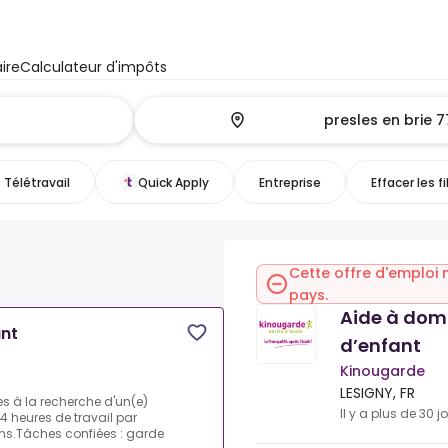
ire
Calculateur d'impôts
Télétravail
Quick Apply
Entreprise
Effacer les fi
Cette offre d'emploi 
pays.
Aide à domi
ant
d’enfant
Kinougarde
LESIGNY, FR
s à la recherche d'un(e)
Il y a plus de 30 j
4 heures de travail par
ans.Tâches confiées : garde