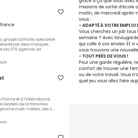
grâce à ça que vous avez 
missions de sortie d’écol
matin, de mercredi après-
vous :
 france
- ADAPTÉ À VOTRE EMPLOI 
Vous cherchez un job tous le
semaine ? Avec Kinougarde,
 groupe a2micile, spécialisé
qui colle à vos envies. Et 
présenté par deux marques :
de ses 379 agences de
vous trouvons une nouvelle 
- TOUT PRÈS DE VOUS !
Pour une garde régulière, ri
ours
confort de trouver une fami
ou de votre travail. Vous n
et
quel jeu vous allez faire au
France et à l’international,
es leaders de la franchise
proche multi-métiers, des s...
ours