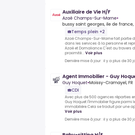
Auxiliaire de Vie H/F
Azaé Champs-Sur-Marne
•
bussy saint georges, ile de france,
Temps plein +2
Azaé Champs-Sur-Marne fait partie du
dans les services à la personne et re
Azaé et Domaliance.C'est au travers 
proximité...
Voir plus
Dernière mise à jour : il y a plus de 30 j
Agent Immobilier - Guy Hoqu
Guy Hoquet
•
Moissy-Cramayel, FR
CDI
Avec plus de 500 agences réparties en 
Guy Hoquet l'Immobilier figure parmi l
immobilière.Cela se traduit par une ap
Voir plus
Dernière mise à jour : il y a plus de 30 j
Baby-sitting H/F