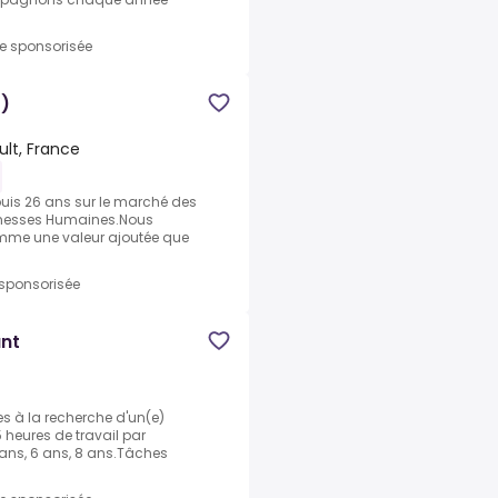
re sponsorisée
)
lt, France
uis 26 ans sur le marché des
ichesses Humaines.Nous
mme une valeur ajoutée que
 sponsorisée
ant
s à la recherche d'un(e)
 heures de travail par
 ans, 6 ans, 8 ans.Tâches