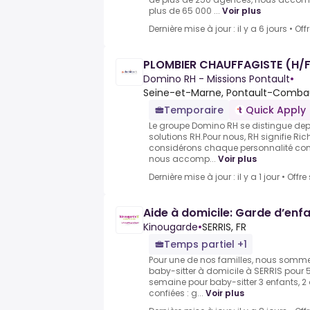
plus de 65 000 ...
Voir plus
Dernière mise à jour : il y a 6 jours
•
Off
PLOMBIER CHAUFFAGISTE (H/F
Domino RH - Missions Pontault
•
Seine-et-Marne, Pontault-Combau
Temporaire
Quick Apply
Le groupe Domino RH se distingue dep
solutions RH.Pour nous, RH signifie R
considérons chaque personnalité co
nous accomp...
Voir plus
Dernière mise à jour : il y a 1 jour
•
Offre
Aide à domicile: Garde d’enf
Kinougarde
•
SERRIS, FR
Temps partiel +1
Pour une de nos familles, nous somme
baby-sitter à domicile à SERRIS pour 5
semaine pour baby-sitter 3 enfants, 2
confiées : g...
Voir plus