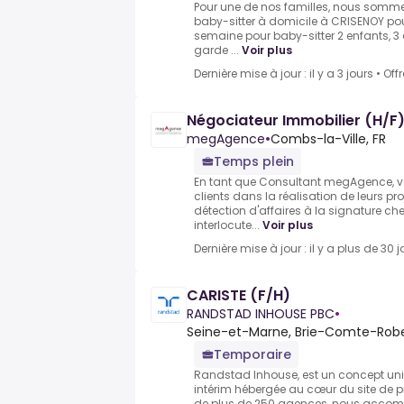
Pour une de nos familles, nous somme
baby-sitter à domicile à CRISENOY pou
semaine pour baby-sitter 2 enfants, 3
garde ...
Voir plus
Dernière mise à jour : il y a 3 jours
•
Off
Négociateur Immobilier (H/F
megAgence
•
Combs-la-Ville, FR
Temps plein
En tant que Consultant megAgence,
clients dans la réalisation de leurs pr
détection d'affaires à la signature che
interlocute...
Voir plus
Dernière mise à jour : il y a plus de 30 j
CARISTE (F/H)
RANDSTAD INHOUSE PBC
•
Seine-et-Marne, Brie-Comte-Robe
Temporaire
Randstad Inhouse, est un concept un
intérim hébergée au cœur du site de p
de plus de 250 agences, nous acc