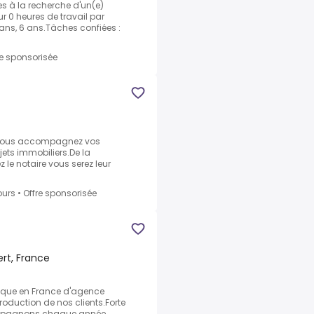
s à la recherche d'un(e)
r 0 heures de travail par
 ans, 6 ans.Tâches confiées :
re sponsorisée
)
 vous accompagnez vos
ojets immobiliers.De la
z le notaire vous serez leur
ours
•
Offre sponsorisée
rt, France
ique en France d'agence
roduction de nos clients.Forte
ompagnons chaque année