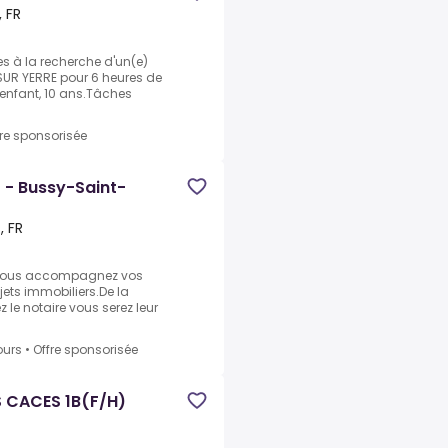
 FR
s à la recherche d'un(e)
SUR YERRE pour 6 heures de
 enfant, 10 ans.Tâches
fre sponsorisée
 - Bussy-Saint-
, FR
 vous accompagnez vos
ojets immobiliers.De la
z le notaire vous serez leur
ours
•
Offre sponsorisée
 CACES 1B(F/H)