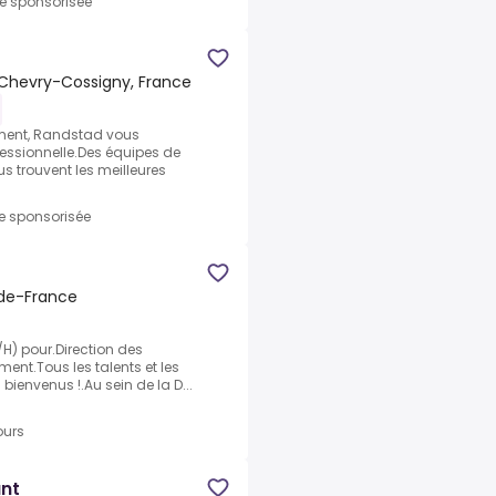
re sponsorisée
Chevry-Cossigny, France
tement, Randstad vous
essionnelle.Des équipes de
s trouvent les meilleures
re sponsorisée
-de-France
F/H) pour.Direction des
ent.Tous les talents et les
bienvenus !.Au sein de la D...
ours
ant