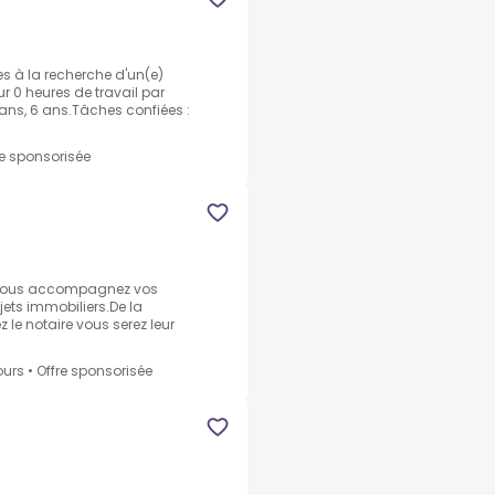
s à la recherche d'un(e)
r 0 heures de travail par
 ans, 6 ans.Tâches confiées :
re sponsorisée
)
 vous accompagnez vos
ojets immobiliers.De la
z le notaire vous serez leur
ours
•
Offre sponsorisée