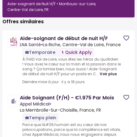
Aide-soignant de Nuit H/F • Montlouis-sur-Loire,
Centre-Val de Loire, FR
Offres similaires
Aide-soignant de début de nuit H/F
LNA Santé
•
La Riche, Centre-Val de Loire, France
Temporaire
Quick Apply
À l'HAD Val de Loire, vous êtes les héros du quotidien
!.Vous avez le cœur sur la main et la passion dans le
sang ? Ça tombe bien, nous aussi !.Aide-Soignant
de début de nuit H/F pour un poste en C...
Voir plus
Dernière mise à jour : il y a 18 jours
Aide Soignant (F/H) - €1.975 Par Mois
Appel Médical
•
La Membrolle-Sur-Choisille, France, FR
Temps plein
Parce que l&#39;humain est au cœur de nos
préoccupations, parce que la compétence est vitale,
chez Appel Médical, nous nous engageons depuis