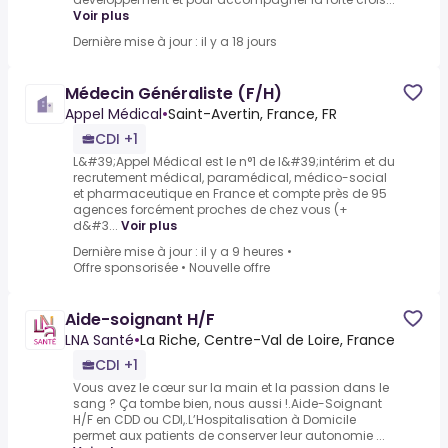
Voir plus
Dernière mise à jour : il y a 18 jours
Médecin Généraliste (F/H)
Appel Médical
•
Saint-Avertin, France, FR
CDI +1
L&#39;Appel Médical est le n°1 de l&#39;intérim et du
recrutement médical, paramédical, médico-social
et pharmaceutique en France et compte près de 95
agences forcément proches de chez vous (+
d&#3...
Voir plus
Dernière mise à jour : il y a 9 heures
•
Offre sponsorisée
•
Nouvelle offre
Aide-soignant H/F
LNA Santé
•
La Riche, Centre-Val de Loire, France
CDI +1
Vous avez le cœur sur la main et la passion dans le
sang ? Ça tombe bien, nous aussi !.Aide-Soignant
H/F en CDD ou CDI,.L’Hospitalisation à Domicile
permet aux patients de conserver leur autonomie ...