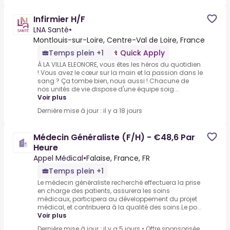
Infirmier H/F
LNA Santé
•
Montlouis-sur-Loire, Centre-Val de Loire, France
Temps plein +1
Quick Apply
À LA VILLA ELEONORE, vous êtes les héros du quotidien
!.Vous avez le cœur sur la main et la passion dans le
sang ? Ça tombe bien, nous aussi !.Chacune de
nos unités de vie dispose d'une équipe soig...
Voir plus
Dernière mise à jour : il y a 18 jours
Médecin Généraliste (F/H) - €48,6 Par
Heure
Appel Médical
•
Falaise, France, FR
Temps plein +1
Le médecin généraliste recherché effectuera la prise
en charge des patients, assurera les soins
médicaux, participera au développement du projet
médical, et contribuera à la qualité des soins.Le po...
Voir plus
Dernière mise à jour : il y a 5 jours
•
Offre sponsorisée