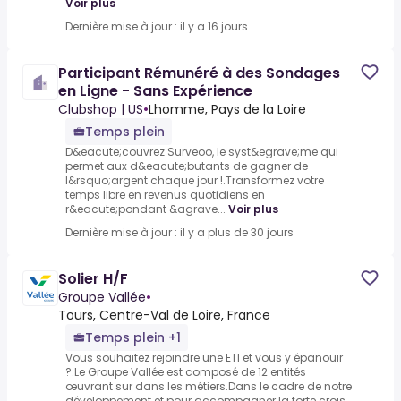
Voir plus
Dernière mise à jour : il y a 16 jours
Participant Rémunéré à des Sondages
en Ligne - Sans Expérience
Clubshop | US
•
Lhomme, Pays de la Loire
Temps plein
D&eacute;couvrez Surveoo, le syst&egrave;me qui
permet aux d&eacute;butants de gagner de
l&rsquo;argent chaque jour !.Transformez votre
temps libre en revenus quotidiens en
r&eacute;pondant &agrave...
Voir plus
Dernière mise à jour : il y a plus de 30 jours
Solier H/F
Groupe Vallée
•
Tours, Centre-Val de Loire, France
Temps plein +1
Vous souhaitez rejoindre une ETI et vous y épanouir
?.Le Groupe Vallée est composé de 12 entités
œuvrant sur dans les métiers.Dans le cadre de notre
développement et pour accompagner la forte crois...