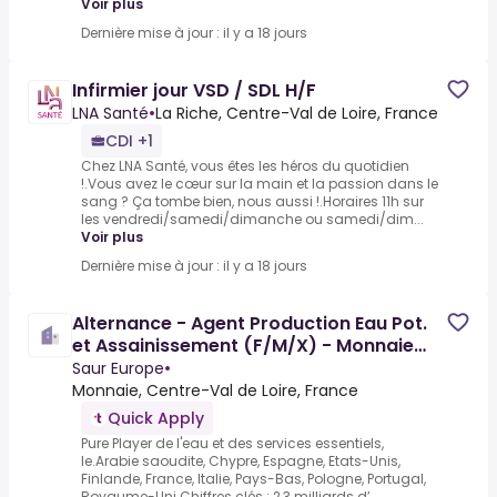
Voir plus
Dernière mise à jour : il y a 18 jours
Infirmier jour VSD / SDL H/F
LNA Santé
•
La Riche, Centre-Val de Loire, France
CDI +1
Chez LNA Santé, vous êtes les héros du quotidien
!.Vous avez le cœur sur la main et la passion dans le
sang ? Ça tombe bien, nous aussi !.Horaires 11h sur
les vendredi/samedi/dimanche ou samedi/dim...
Voir plus
Dernière mise à jour : il y a 18 jours
Alternance - Agent Production Eau Pot.
et Assainissement (F/M/X) - Monnaie
(37)
Saur Europe
•
Monnaie, Centre-Val de Loire, France
Quick Apply
Pure Player de l'eau et des services essentiels,
le.Arabie saoudite, Chypre, Espagne, Etats-Unis,
Finlande, France, Italie, Pays-Bas, Pologne, Portugal,
Royaume-Uni.Chiffres clés : 2,3 milliards d’...