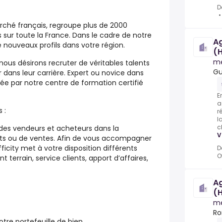
D
arché français, regroupe plus de 2000
sur toute la France. Dans le cadre de notre
A
nouveaux profils dans votre région.
(H
m
nous désirons recruter de véritables talents
Gu
 dans leur carrière. Expert ou novice dans
rée par notre centre de formation certifié
E
a
 :
r
l
c
des vendeurs et acheteurs dans la
V
hats ou de ventes. Afin de vous accompagner
fficity met à votre disposition différents
D
O
errain, service clients, apport d’affaires,
A
(H
m
Ro
tre portefeuille de bien