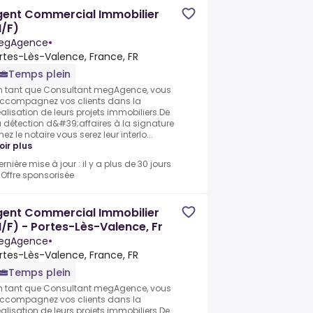
gent Commercial Immobilier
/F)
egAgence
•
rtes-Lès-Valence, France, FR
Temps plein
n tant que Consultant megAgence, vous
ccompagnez vos clients dans la
éalisation de leurs projets immobiliers.De
a détection d&#39;affaires à la signature
hez le notaire vous serez leur interlo...
oir plus
ernière mise à jour : il y a plus de 30 jours
•
Offre sponsorisée
gent Commercial Immobilier
/F) - Portes-Lès-Valence, Fr
egAgence
•
rtes-Lès-Valence, France, FR
Temps plein
n tant que Consultant megAgence, vous
ccompagnez vos clients dans la
éalisation de leurs projets immobiliers.De