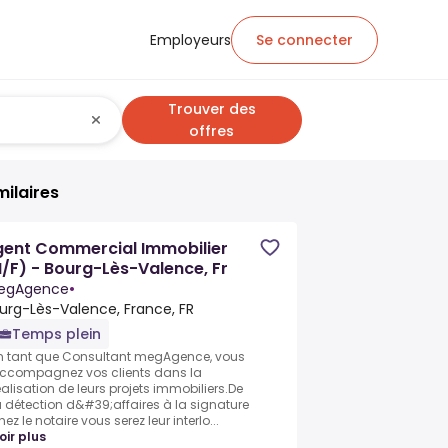
Employeurs
Se connecter
Trouver des
offres
milaires
gent Commercial Immobilier
/F) - Bourg-Lès-Valence, Fr
egAgence
•
urg-Lès-Valence, France, FR
Temps plein
n tant que Consultant megAgence, vous
ccompagnez vos clients dans la
éalisation de leurs projets immobiliers.De
a détection d&#39;affaires à la signature
hez le notaire vous serez leur interlo...
oir plus