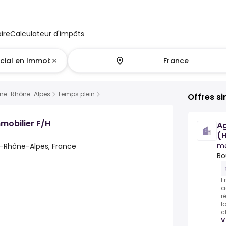
ire
Calculateur d'impôts
gne-Rhône-Alpes
Temps plein
Offres si
mobilier F/H
A
(H
m
-Rhône-Alpes, France
Bo
E
a
r
l
c
V