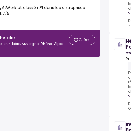
l
yAtWork
et classé n°1 dans les entreprises
c
4,7/5
V
D
cherche
Créer
Né
s-sur-Isère, Auvergne-Rhône-Alpes,
Po
m
Po
E
a
r
l
c
V
D
O
In
Bo