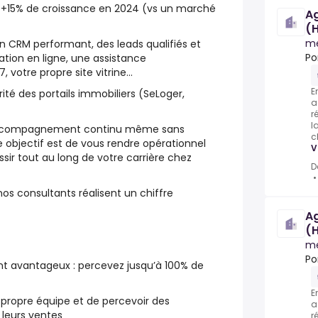
, +15% de croissance en 2024 (vs un marché
A
(H
m
un CRM performant, des leads qualifiés et
Po
ation en ligne, une assistance
7, votre propre site vitrine…
E
rité des portails immobiliers (SeLoger,
a
r
l
accompagnement continu
même sans
c
e objectif est de vous rendre opérationnel
V
sir tout au long de votre carrière chez
D
os consultants réalisent un chiffre
A
(H
m
Po
t avantageux
: percevez jusqu’à 100% de
E
 propre équipe
et de percevoir des
a
leurs ventes
r