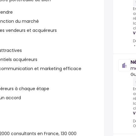
E
vendre
a
r
 fonction du marché
l
c
s vendeurs et acquéreurs
V
D
attractives
entiels acquéreurs
Né
m
 communication et marketing efficace
Gu
quéreurs à chaque étape
E
a
 un accord
r
l
c
V
D
O
2000 consultants en France, 130 000