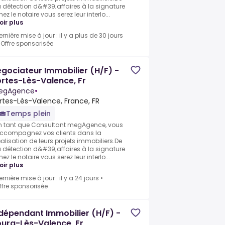
a détection d&#39;affaires à la signature
hez le notaire vous serez leur interlo...
oir plus
ernière mise à jour : il y a plus de 30 jours
•
Offre sponsorisée
gociateur Immobilier (H/F) -
rtes-Lès-Valence, Fr
egAgence
•
rtes-Lès-Valence, France, FR
Temps plein
n tant que Consultant megAgence, vous
ccompagnez vos clients dans la
éalisation de leurs projets immobiliers.De
a détection d&#39;affaires à la signature
hez le notaire vous serez leur interlo...
oir plus
ernière mise à jour : il y a 24 jours
•
ffre sponsorisée
dépendant Immobilier (H/F) -
urg-Lès-Valence, Fr