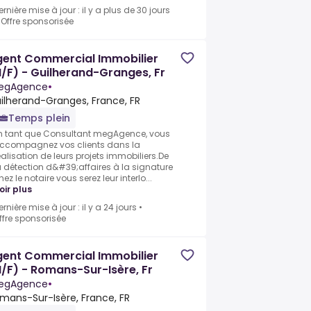
ernière mise à jour : il y a plus de 30 jours
•
Offre sponsorisée
gent Commercial Immobilier
/F) - Guilherand-Granges, Fr
egAgence
•
ilherand-Granges, France, FR
Temps plein
n tant que Consultant megAgence, vous
ccompagnez vos clients dans la
éalisation de leurs projets immobiliers.De
a détection d&#39;affaires à la signature
hez le notaire vous serez leur interlo...
oir plus
ernière mise à jour : il y a 24 jours
•
ffre sponsorisée
gent Commercial Immobilier
/F) - Romans-Sur-Isère, Fr
egAgence
•
mans-Sur-Isère, France, FR