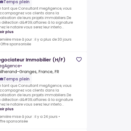
Temps plein
n tant que Consultant megAgence, vous
ccompagnez vos clients dans la
éalisation de leurs projets immobiliers.De
a détection d&#39;affaires à la signature
hez le notaire vous serez leur interlo...
oir plus
ernière mise à jour : il y a plus de 30 jours
•
Offre sponsorisée
gociateur Immobilier (H/F)
egAgence
•
ilherand-Granges, France, FR
Temps plein
n tant que Consultant megAgence, vous
ccompagnez vos clients dans la
éalisation de leurs projets immobiliers.De
a détection d&#39;affaires à la signature
hez le notaire vous serez leur interlo...
oir plus
ernière mise à jour : il y a 24 jours
•
ffre sponsorisée