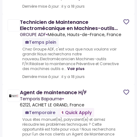
Dernière mise à jour : il y a 18 jours
Technicien de Maintenance
Electromécanique en Machines-outils
F/H
GROUPE ADF
•
Méaulte, Hauts-de-France, France
Temps plein
Chez Groupe ADF, c'est vous que nous voulons voir
grandir.Nous recherchons notre
nouveau.Electromécanicien Machines-outils
F/H.Réaliser la maintenance Préventive et Corrective
des machines outils e...
Voir plus
Dernière mise à jour : il y a 18 jours
Agent de maintenance H/F
Temporis Bapaume
•
62121, ACHIET LE GRAND, France
Temporaire
Quick Apply
Vous êtes manuel(le), polyvalent(e) et aimez
résoudre les problèmes techniques ? Cette
opportunité est faite pour vous ! Nous recherchons
pour l'un de nos clients un Agent de Maintenance