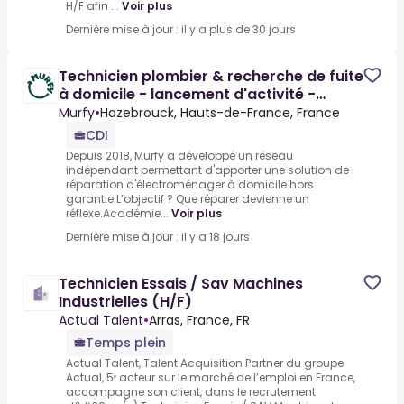
H/F afin ...
Voir plus
Dernière mise à jour : il y a plus de 30 jours
Technicien plombier & recherche de fuite
à domicile - lancement d'activité -
permis B obligatoire
Murfy
•
Hazebrouck, Hauts-de-France, France
CDI
Depuis 2018, Murfy a développé un réseau
indépendant permettant d'apporter une solution de
réparation d'électroménager à domicile hors
garantie.L’objectif ? Que réparer devienne un
réflexe.Académie...
Voir plus
Dernière mise à jour : il y a 18 jours
Technicien Essais / Sav Machines
Industrielles (H/F)
Actual Talent
•
Arras, France, FR
Temps plein
Actual Talent, Talent Acquisition Partner du groupe
Actual, 5ᵉ acteur sur le marché de l’emploi en France,
accompagne son client, dans le recrutement