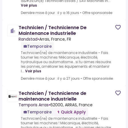
d&#39;un(e) Technicien Essais / SAV Machines In...
Voir plus
Dernière mise à jour : il y a 16 jours
•
Offre sponsorisée
Technicien / Technicienne De
Maintenance Industrielle
Randstad
•
Arras, France, FR
Temporaire
Technicien(ne) de maintenance industrielle – Fais
tourner les machines !Mécanique, électricité,
hydraulique ou automatisme… si tu aimes résoudre
les pannes, améliorer les équipements et maintenir
l...
Voir plus
Dernière mise à jour : il y a 27 jours
•
Offre sponsorisée
Technicien / Technicienne de
maintenance industrielle
Temporis Arras
•
62000, ARRAS, France
Temporaire
Quick Apply
Technicien(ne) de maintenance industrielle – Fais
tourner les machines ! Mécanique, électricité,
hydraulique ou automatisme… si tu aimes résoudre