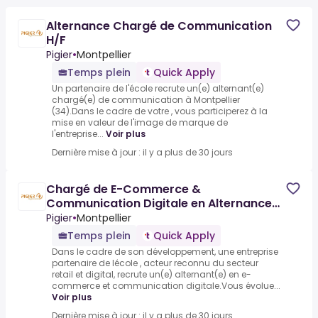
Alternance Chargé de Communication
H/F
Pigier
•
Montpellier
Temps plein
Quick Apply
Un partenaire de l'école recrute un(e) alternant(e)
chargé(e) de communication à Montpellier
(34).Dans le cadre de votre , vous participerez à la
mise en valeur de l'image de marque de
l'entreprise...
Voir plus
Dernière mise à jour : il y a plus de 30 jours
Chargé de E-Commerce &
Communication Digitale en Alternance
(H/F)
Pigier
•
Montpellier
Temps plein
Quick Apply
Dans le cadre de son développement, une entreprise
partenaire de lécole , acteur reconnu du secteur
retail et digital, recrute un(e) alternant(e) en e-
commerce et communication digitale.Vous évolue...
Voir plus
Dernière mise à jour : il y a plus de 30 jours