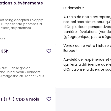
stations & événements
Et demain ?
Au sein de notre entreprise
 not being accepted.To apply,
nos collaborateurs pour qu’
: Europe entière, y compris la
d’Or, plusieurs perspectives
rtistes, de performeu...
carrière : évolutions (vend
(géographique, poste siège
ours
Venez écrire votre histoire 
Europe !
I 35h
Au-delà de l’expérience et 
qui fera la différence quelle
eux : .L’enseigne de
d'Or valorise la diversité s
erche un nouveau « Diamant
 350 magasins en France !.Vous
s (H/F) CDD 6 mois