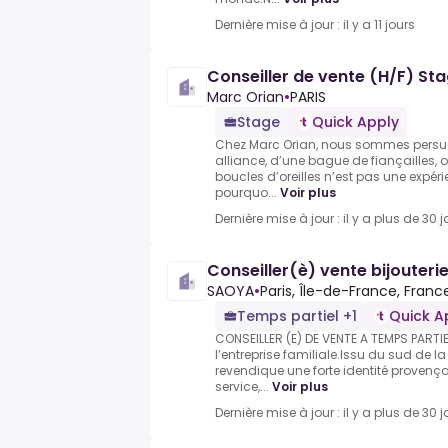
Dernière mise à jour : il y a 11 jours
Conseiller de vente (H/F) St
Marc Orian
•
PARIS
Stage
Quick Apply
Chez Marc Orian, nous sommes persua
alliance, d’une bague de fiançailles, 
boucles d’oreilles n’est pas une expé
pourquo...
Voir plus
Dernière mise à jour : il y a plus de 30 j
Conseiller(è) vente bijouteri
SAOYA
•
Paris, Île-de-France, Franc
Temps partiel +1
Quick A
CONSEILLER (E) DE VENTE A TEMPS PARTIE
l’entreprise familiale.Issu du sud de l
revendique une forte identité provença
service,...
Voir plus
Dernière mise à jour : il y a plus de 30 j