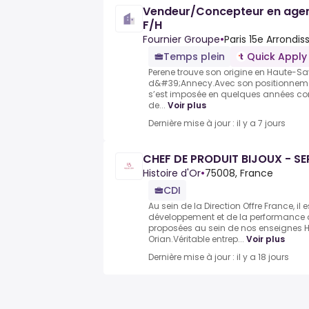
Vendeur/Concepteur en agen
F/H
Fournier Groupe
•
Paris 15e Arrondi
Temps plein
Quick Apply
Perene trouve son origine en Haute-Sav
d&#39;Annecy.Avec son positionnement 
s’est imposée en quelques années co
de...
Voir plus
Dernière mise à jour : il y a 7 jours
CHEF DE PRODUIT BIJOUX - SE
Histoire d'Or
•
75008, France
CDI
Au sein de la Direction Offre France, il
développement et de la performance d
proposées au sein de nos enseignes Hi
Orian.Véritable entrep...
Voir plus
Dernière mise à jour : il y a 18 jours