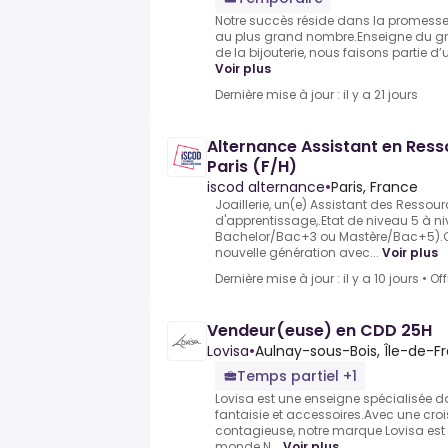
Notre succès réside dans la promesse 
au plus grand nombre.Enseigne du gr
de la bijouterie, nous faisons partie d’u
Voir plus
Dernière mise à jour : il y a 21 jours
Alternance Assistant en Res
Paris (F/H)
iscod alternance
•
Paris, France
Joaillerie, un(e) Assistant des Resso
d'apprentissage,.Etat de niveau 5 à n
Bachelor/Bac+3 ou Mastère/Bac+5).Ch
nouvelle génération avec...
Voir plus
Dernière mise à jour : il y a 10 jours
•
Of
Vendeur(euse) en CDD 25H
Lovisa
•
Aulnay-sous-Bois, Île-de-F
Temps partiel +1
Lovisa est une enseigne spécialisée dan
fantaisie et accessoires.Avec une cro
contagieuse, notre marque Lovisa est 
monde.N...
Voir plus