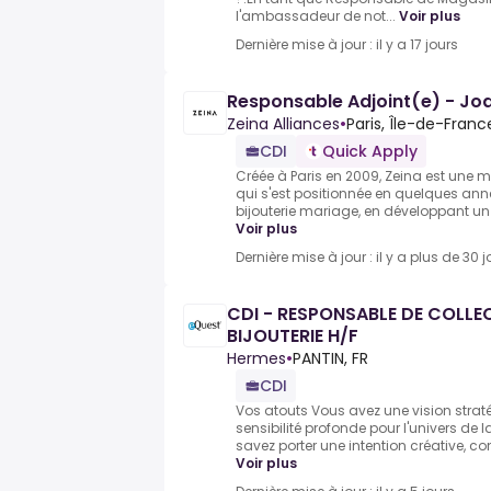
l'ambassadeur de not...
Voir plus
Dernière mise à jour : il y a 17 jours
Responsable Adjoint(e) - Joai
Zeina Alliances
•
Paris, Île-de-Franc
CDI
Quick Apply
Créée à Paris en 2009, Zeina est une ma
qui s'est positionnée en quelques an
bijouterie mariage, en développant un 
Voir plus
Dernière mise à jour : il y a plus de 30 j
CDI - RESPONSABLE DE COLLE
BIJOUTERIE H/F
Hermes
•
PANTIN, FR
CDI
Vos atouts Vous avez une vision strat
sensibilité profonde pour l'univers de la 
savez porter une intention créative, con
Voir plus