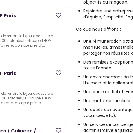
objectifs du magasin.
Rejoindre une entreprise
F Paris
d’équipe, Simplicité, E
Ce que nous offrons :
de rendre le bijou accessible
00 salariés, le Groupe THOM
Une rémunération attrac
ffaires et compte près d’...
mensuelles, trimestriell
partager nos réussites c
Des remises exceptionne
toute l’année.
F Paris
Un environnement de tra
l’humain et la collabora
Une carte de tickets-re
de rendre le bijou accessible
00 salariés, le Groupe THOM
Une mutuelle familiale.
ffaires et compte près d’...
Un accès aux avantage
vacances, etc).
Un service de concierge
administrative et juridiq
ns / Culinaire /