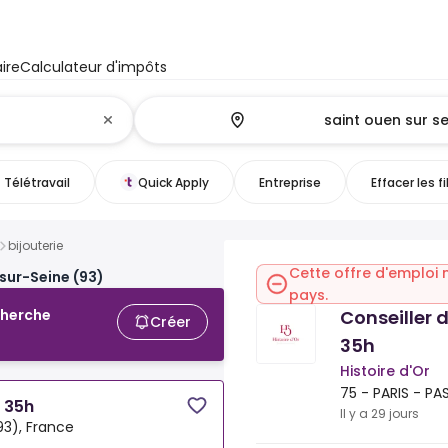
ire
Calculateur d'impôts
Télétravail
Quick Apply
Entreprise
Effacer les fi
bijouterie
Cette offre d'emploi 
sur-Seine (93)
pays.
Conseiller 
cherche
Créer
35h
Histoire d'Or
75 - PARIS - PA
I 35h
Il y a 29 jours
93), France