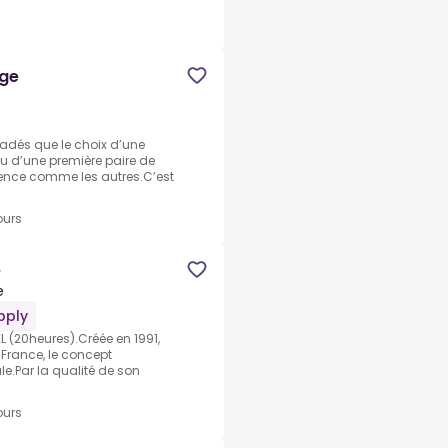
age
dés que le choix d’une
ou d’une première paire de
rience comme les autres.C’est
ours
e
e
pply
L (20heures).Créée en 1991,
a France, le concept
le.Par la qualité de son
ours