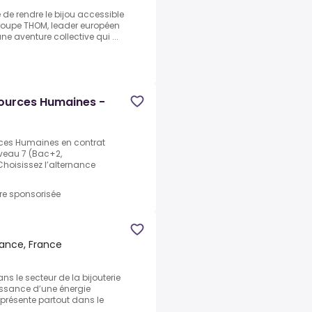
de rendre le bijou accessible
oupe THOM, leader européen
ne aventure collective qui ...
sources Humaines -
urces Humaines en contrat
iveau 7 (Bac+2,
oisissez l’alternance
fre sponsorisée
rance, France
s le secteur de la bijouterie
issance d’une énergie
présente partout dans le