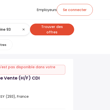
Employeurs
Se connecter
Trouver des
offres
ltres
n'est pas disponible dans votre
de Vente (H/F) CDI
SSY (293), France