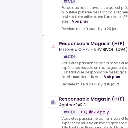
CDI
Parce que nous savons ce qui est préci
bijouterie préférée des Français rech
brut » à faire briller dans l’un de ses
êtes...
Voir plus
Dernière mise à jour : il y a 29 jours
Responsable Magasin (H/F)
Histoire d'Or
•
75 - BHV RIVOLI (094)
CDI
Vous êtes passionné par la mode et le
expérience réussie en management dan
?.En tant que Responsable de Magasin
l'ambassadeur de not...
Voir plus
Dernière mise à jour : il y a 18 jours
Responsable Magasin (H/F)
Agatha
•
PARIS
CDI
Quick Apply
Vous êtes passionné par la mode et le
expérience réussie en management dan
?.En tant que Responsable de Magasin