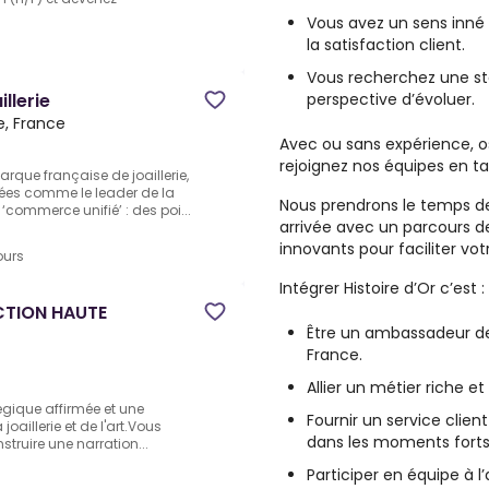
Vous avez un sens inné 
la satisfaction client.
Vous recherchez une sta
perspective d’évoluer.
llerie
e, France
Avec ou sans expérience, os
rejoignez nos équipes en t
rque française de joaillerie,
nées comme le leader de la
Nous prendrons le temps 
‘commerce unifié’ : des poi...
arrivée avec un parcours de
innovants pour faciliter vot
ours
Intégrer Histoire d’Or c’est :
CTION HAUTE
Être un ambassadeur de 
France.
Allier un métier riche e
égique affirmée et une
Fournir un service clie
joaillerie et de l'art.Vous
dans les moments forts 
struire une narration...
Participer en équipe à 