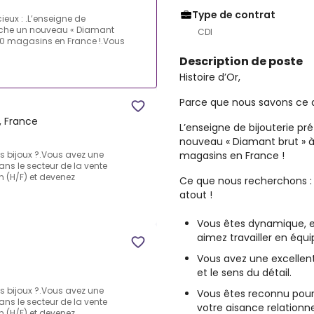
Type de contrat
eux : .L’enseigne de
erche un nouveau « Diamant
CDI
 350 magasins en France !.Vous
Description de poste
Histoire d’Or,
Parce que nous savons ce q
, France
L’enseigne de bijouterie pr
nouveau « Diamant brut » à f
magasins en France !
s bijoux ?.Vous avez une
s le secteur de la vente
 (H/F) et devenez
Ce que nous recherchons 
atout !
Vous êtes dynamique, en
aimez travailler en équi
Vous avez une excellent
et le sens du détail.
s bijoux ?.Vous avez une
Vous êtes reconnu pou
s le secteur de la vente
votre aisance relationne
 (H/F) et devenez