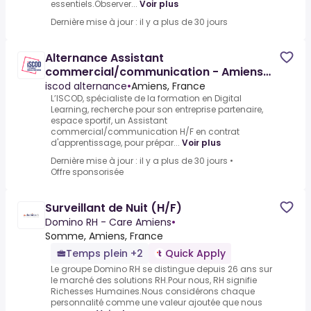
essentiels.Observer...
Voir plus
Dernière mise à jour : il y a plus de 30 jours
Alternance Assistant
commercial/communication - Amiens
(F/H)
iscod alternance
•
Amiens, France
L’ISCOD, spécialiste de la formation en Digital
Learning, recherche pour son entreprise partenaire,
espace sportif, un Assistant
commercial/communication H/F en contrat
d'apprentissage, pour prépar...
Voir plus
Dernière mise à jour : il y a plus de 30 jours
•
Offre sponsorisée
Surveillant de Nuit (H/F)
Domino RH - Care Amiens
•
Somme, Amiens, France
Temps plein +2
Quick Apply
Le groupe Domino RH se distingue depuis 26 ans sur
le marché des solutions RH.Pour nous, RH signifie
Richesses Humaines.Nous considérons chaque
personnalité comme une valeur ajoutée que nous