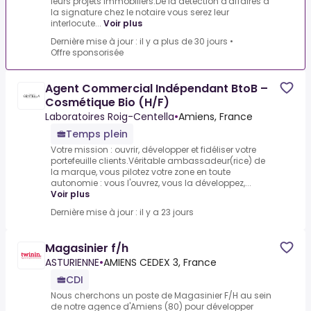
leurs projets immobiliers.De la détection d'affaires à
la signature chez le notaire vous serez leur
interlocute...
Voir plus
Dernière mise à jour : il y a plus de 30 jours
•
Offre sponsorisée
Agent Commercial Indépendant BtoB –
Cosmétique Bio (H/F)
Laboratoires Roig-Centella
•
Amiens, France
Temps plein
Votre mission : ouvrir, développer et fidéliser votre
portefeuille clients.Véritable ambassadeur(rice) de
la marque, vous pilotez votre zone en toute
autonomie : vous l'ouvrez, vous la développez,...
Voir plus
Dernière mise à jour : il y a 23 jours
Magasinier f/h
ASTURIENNE
•
AMIENS CEDEX 3, France
CDI
Nous cherchons un poste de Magasinier F/H au sein
de notre agence d'Amiens (80) pour développer