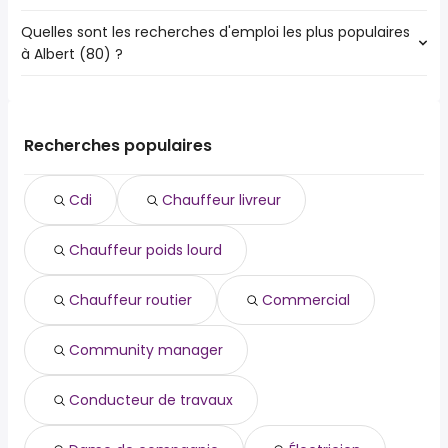
Quelles sont les recherches d'emploi les plus populaires
Les 10 villes proches de Albert (80) qui ont le plus d'offres
à Albert (80) ?
d'emploi sont :
Amiens
Les 10 recherches d'emploi les plus populaires à Albert
Arras
(80) sont :
Achicourt
cdi
Péronne
Recherches populaires
chauffeur livreur
Saint-Laurent-Blangy
chauffeur poids lourd
Corbie
Cdi
Chauffeur livreur
chauffeur routier
Montdidier
commercial
Doullens
Chauffeur poids lourd
community manager
Roye
conducteur de travaux
dame de compagnie
Chauffeur routier
Commercial
électricien
en pharmacie
Community manager
Conducteur de travaux