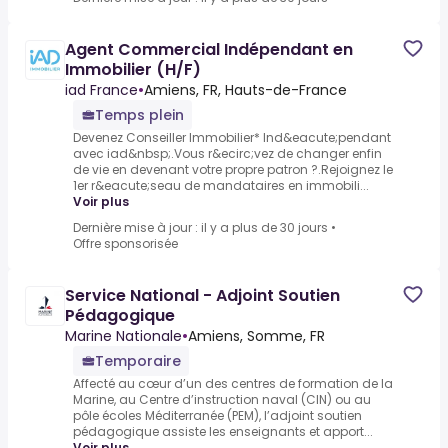
Agent Commercial Indépendant en
Immobilier (H/F)
iad France
•
Amiens, FR, Hauts-de-France
Temps plein
Devenez Conseiller Immobilier* Ind&eacute;pendant
avec iad&nbsp;.Vous r&ecirc;vez de changer enfin
de vie en devenant votre propre patron ?.Rejoignez le
1er r&eacute;seau de mandataires en immobili...
Voir plus
Dernière mise à jour : il y a plus de 30 jours
•
Offre sponsorisée
Service National - Adjoint Soutien
Pédagogique
Marine Nationale
•
Amiens, Somme, FR
Temporaire
Affecté au cœur d’un des centres de formation de la
Marine, au Centre d’instruction naval (CIN) ou au
pôle écoles Méditerranée (PEM), l’adjoint soutien
pédagogique assiste les enseignants et apport...
Voir plus