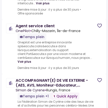
interlocute...
Voir plus
Dernière mise à jour : il y a plus de 30 jours
•
Offre sponsorisée
Agent service client
OnePilot
•
Chilly-Mazarin, Île-de-France
Temps plein
Onepilot est une entreprise innovante
sp&eacute;cialis&eacute;e dans
l&rsquo;externalisation du support
client.Port&eacute;s par une vision moderne et
centr&eacute;e sur l&rsquo;humain, nous propos...
Voir plus
Dernière mise à jour : il y a plus de 30 jours
ACCOMPAGNANT(E) DE VIE EXTERNE -
(AES, AVS, Moniteur-Educateur,
Educateur Spécialisé) - H/F
Simon de Cyrene
•
Rungis, France
Temps plein +1
Quick Apply
La Fédération Simon de Cyrène crée des lieux de vie
et d’activités pour les personnes cérébro-lésées.Une