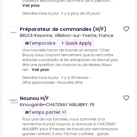
câbleurs électroniques de moins de 10 personn...
Voir plus
Dernière mise à jour : il y a plus de 30 jours
Préparateur de commandes (H/F)
BRUCE
•
Essonne, Villebon-sur-Yvette, France
Temporaire
Quick Apply
Une nouvelle façon de trouver un emploi !.Chez
Bruce, nous croyons fermement que la rencontre
entre les candidats et les entreprises ne devrait pas
être une question de chance ou de réseau.Nous
ren...
Voir plus
Dernière mise à jour : il y a 19 heures
•
Offre sponsorisée
•
Nouvelle offre
Nounou H/F
Kinougarde
•
CHATENAY MALABRY, FR
Temps partiel +1
Pour une de nos familles, nous sommes à la
recherche d'un(e) nounou à domicile à CHATENAY
MALABRY pour 8 heures de travail par semaine pour
garder 1 enfant, 3 ans.Tâches confiées : garde