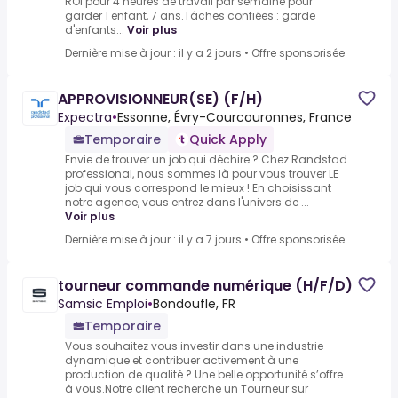
ROI pour 4 heures de travail par semaine pour
garder 1 enfant, 7 ans.Tâches confiées : garde
d'enfants...
Voir plus
Dernière mise à jour : il y a 2 jours
•
Offre sponsorisée
APPROVISIONNEUR(SE) (F/H)
Expectra
•
Essonne, Évry-Courcouronnes, France
Temporaire
Quick Apply
Envie de trouver un job qui déchire ? Chez Randstad
professional, nous sommes là pour vous trouver LE
job qui vous correspond le mieux ! En choisissant
notre agence, vous entrez dans l'univers de ...
Voir plus
Dernière mise à jour : il y a 7 jours
•
Offre sponsorisée
tourneur commande numérique (H/F/D)
Samsic Emploi
•
Bondoufle, FR
Temporaire
Vous souhaitez vous investir dans une industrie
dynamique et contribuer activement à une
production de qualité ? Une belle opportunité s’offre
à vous.Notre client recherche un Tourneur sur