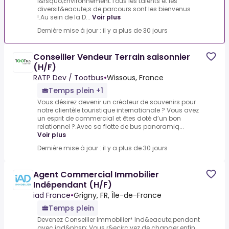
l&rsquo;Environnement.Tous les talents et les
diversit&eacute;s de parcours sont les bienvenus
!.Au sein de la D...
Voir plus
Dernière mise à jour : il y a plus de 30 jours
Conseiller Vendeur Terrain saisonnier
(H/F)
RATP Dev / Tootbus
•
Wissous, France
Temps plein +1
Vous désirez devenir un créateur de souvenirs pour
notre clientèle touristique internationale ? Vous avez
un esprit de commercial et êtes doté d’un bon
relationnel ?.Avec sa flotte de bus panoramiq...
Voir plus
Dernière mise à jour : il y a plus de 30 jours
Agent Commercial Immobilier
Indépendant (H/F)
iad France
•
Grigny, FR, Île-de-France
Temps plein
Devenez Conseiller Immobilier* Ind&eacute;pendant
avec iad&nbsp;.Vous r&ecirc;vez de changer enfin