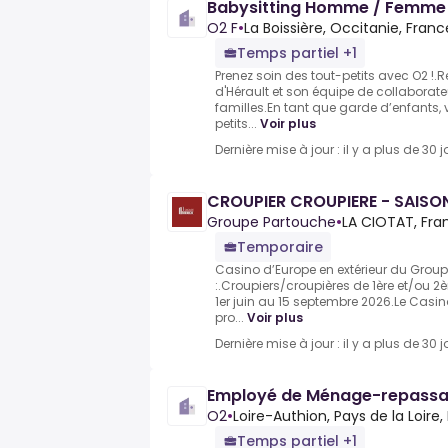
Babysitting Homme / Femme 
O2 F
•
La Boissière, Occitanie, Franc
Temps partiel +1
Prenez soin des tout-petits avec O2 !
d'Hérault et son équipe de collaborat
familles.En tant que garde d’enfants
petits...
Voir plus
Dernière mise à jour : il y a plus de 30 j
CROUPIER CROUPIERE - SAISON
Groupe Partouche
•
LA CIOTAT, Fra
Temporaire
Casino d’Europe en extérieur du Grou
:.Croupiers/croupières de 1ère et/ou 2
1er juin au 15 septembre 2026.Le Casino
pro...
Voir plus
Dernière mise à jour : il y a plus de 30 j
Employé de Ménage-repassa
O2
•
Loire-Authion, Pays de la Loire,
Temps partiel +1