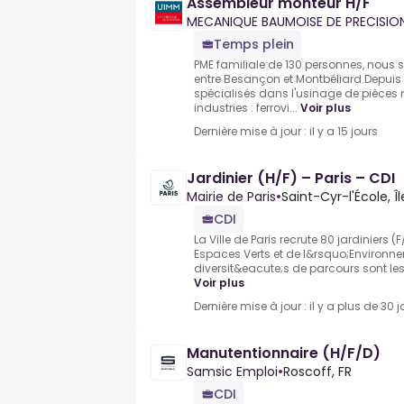
Assembleur monteur H/F
MECANIQUE BAUMOISE DE PRECISIO
Temps plein
PME familiale de 130 personnes, nou
entre Besançon et Montbéliard.Depui
spécialisés dans l'usinage de pièces
industries : ferrovi...
Voir plus
Dernière mise à jour : il y a 15 jours
Jardinier (H/F) – Paris – CDI
Mairie de Paris
•
Saint-Cyr-l'École, 
CDI
La Ville de Paris recrute 80 jardiniers (
Espaces Verts et de l&rsquo;Environnem
diversit&eacute;s de parcours sont les 
Voir plus
Dernière mise à jour : il y a plus de 30 j
Manutentionnaire (H/F/D)
Samsic Emploi
•
Roscoff, FR
CDI