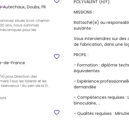
POLYVALENT (H/F).
N
•
Autechaux, Doubs, FR
MISSIONS :
s sommes situés à mi-chemin
Rattaché(e) au responsable 
s 30 ans, nous sommes
suivante :
 mécaniques pour les
Vous interviendrez sur des 
de fabrication, dans une lo
PROFIL :
Île-de-France
- Formation : diplôme tech
équivalentes
F/H) pour.Direction des
- Expérience professionnelle
ent.Tous les talents et les
bienvenus !.Au sein de la D...
demandée
- Compétences requises : Le
ours
binoculaire, …
- Qualités requises : Minut