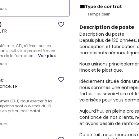
Type de contrat
ours
Temps plein
)
Description de poste
, FR
Description du poste
Depuis plus de 120 années,
érim et CDI, référent sur les
conception et fabrication
ans, cultive la proximité avec
composants aéronautiques 
s de la formation ...
Voir plus
Nous usinons principalement
ours
l’inox et le plastique.
ne
Idéalement située dans un
rance, FR
nous sommes une entrepris
fortes. Les savoir-faire e
valorisées pour vous permet
mmes (F/H) pour exercer à la
riptions sont ouvertes du 16
Aujourd’hui, en pleine croiss
 en pré ou post natal ...
confiance de nos clients, n
et avons besoin de renforc
ours
De ce fait, nous recruton