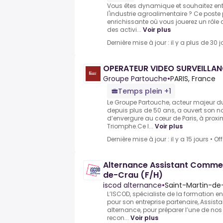
Vous êtes dynamique et souhaitez entr
l'industrie agroalimentaire ? Ce post
enrichissante où vous jouerez un rôle
des activi...
Voir plus
Dernière mise à jour : il y a plus de 30 j
OPERATEUR VIDEO SURVEILLAN
Groupe Partouche
•
PARIS, France
Temps plein +1
Le Groupe Partouche, acteur majeur d
depuis plus de 50 ans, a ouvert son n
d’envergure au cœur de Paris, à proxi
Triomphe.Ce l...
Voir plus
Dernière mise à jour : il y a 15 jours
•
Of
Alternance Assistant Commer
de-Crau (F/H)
iscod alternance
•
Saint-Martin-de
L’ISCOD, spécialiste de la formation en
pour son entreprise partenaire,.Assis
alternance, pour préparer l’une de no
recon...
Voir plus