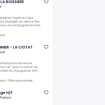
LA BOISSIERE
e
.Rejoignez l’agence Cœur
eurs engagés au service des
, vous accompagnez les tout-
ours
NIER - LA CIOTAT
nce
pe Partouche recherche
ème cat ” pour la saison du
 Plein Air, inauguré en 2017,
ours
•
Offre sponsorisée
ge H/F
 France