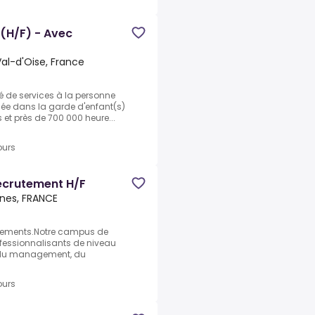
 (H/F) - Avec
Val-d'Oise, France
é de services à la personne
isée dans la garde d'enfant(s)
 et près de 700 000 heure...
ours
recrutement H/F
nes, FRANCE
ssements.Notre campus de
essionnalisants de niveau
 du management, du
ours