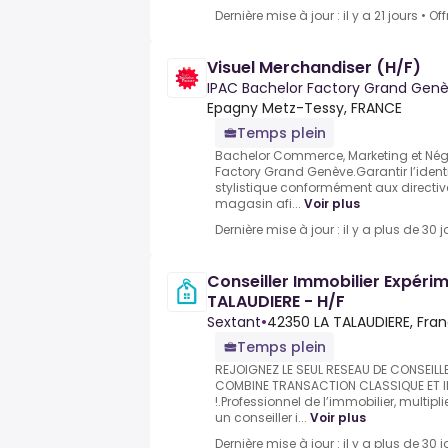
Dernière mise à jour : il y a 21 jours
•
Off
Visuel Merchandiser (H/F)
IPAC Bachelor Factory Grand Gen
Epagny Metz-Tessy, FRANCE
Temps plein
Bachelor Commerce, Marketing et Nég
Factory Grand Genève.Garantir l’identi
stylistique conformément aux directiv
magasin afi...
Voir plus
Dernière mise à jour : il y a plus de 30 j
Conseiller Immobilier Expéri
TALAUDIERE - H/F
Sextant
•
42350 LA TALAUDIERE, Fra
Temps plein
REJOIGNEZ LE SEUL RESEAU DE CONSEILL
COMBINE TRANSACTION CLASSIQUE ET I
!.Professionnel de l’immobilier, multip
un conseiller i...
Voir plus
Dernière mise à jour : il y a plus de 30 j