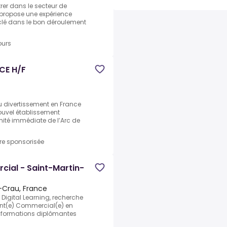
er dans le secteur de
e propose une expérience
 clé dans le bon déroulement
ours
CE H/F
u divertissement en France
ouvel établissement
mité immédiate de l’Arc de
fre sponsorisée
cial - Saint-Martin-
-Crau, France
 Digital Learning, recherche
tant(e) Commercial(e) en
s formations diplômantes