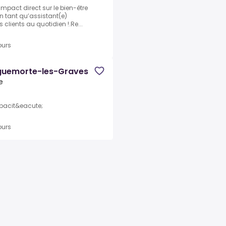
impact direct sur le bien-être
n tant qu’assistant(e)
 clients au quotidien !.Re...
ours
yguemorte-les-Graves
e
pacit&eacute;
ours