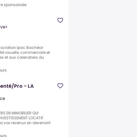
re sponsorisée
ève
•
ociation.Ipac Bachelor
té visuelle, commerciale et
es et aux calendriers du
ours
menté/Pro - LA
nce
ERS EN IMMOBILIER QUI
NVESTISSEMENT LOCATIF
liez vos revenus en devenant
ours