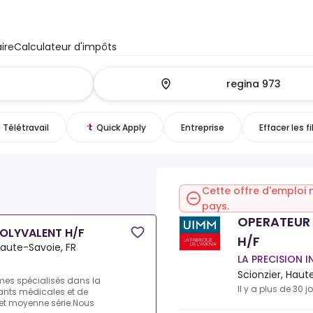
ire
Calculateur d'impôts
Télétravail
Quick Apply
Entreprise
Effacer les fi
Cette offre d'emploi 
pays.
OPERATEUR
OLYVALENT H/F
H/F
Haute-Savoie, FR
LA PRECISION 
Scionzier, Haut
mes spécialisés dans la
Il y a plus de 30 j
ants médicales et de
et moyenne série.Nous