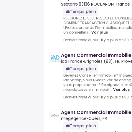
Sextant
•
83136 ROCBARON, France
Temps plein
REJOIGNEZ LE SEUL RESEAU DE CONSEILL
COMBINE TRANSACTION CLASSIQUE ET I
!.Professionnel de l’immobilier, multip
un conseiller i...
Voir plus
Dernière mise à jour : il y a plus de 30 j
Agent Commercial Immobilie
iad France
•
Brignoles (83), FR, Pr
Temps plein
Devenez Conseiller Immobilier* Ind&
iad&nbsp;.Vous r&ecirc;vez de change
votre propre patron ?.Rejoignez le 1er
mandataires en immobili...
Voir plus
Dernière mise à jour : il y a plus de 30 j
Agent Commercial Immobilier
megAgence
•
Cuers, FR
Temps plein