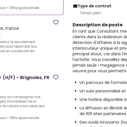
Type de contrat
ours
•
Offre sponsorisée
Temps plein
Description de poste
Var, France
En tant que Consultant m
clients dans la réalisation d
e dans le recrutement
détection d'affaires à la si
bles pour répondre aux
interlocuteur unique et priv
out en soutenant les
principal atout, car dans l'
l'activité. Vous travaillez 
jamais seuls ! megAgence
oeuvre pour vous permettre
(H/F) - Brignoles, FR
Un parcours de formati
Un suivi personnalisé e
 vous accompagnez vos
Une hotline disponible
ojets immobiliers.De la
z le notaire vous serez leur
La diffusion en illimité
de 100 sites partenaires
ours
•
Offre sponsorisée
Des outils innovants (log