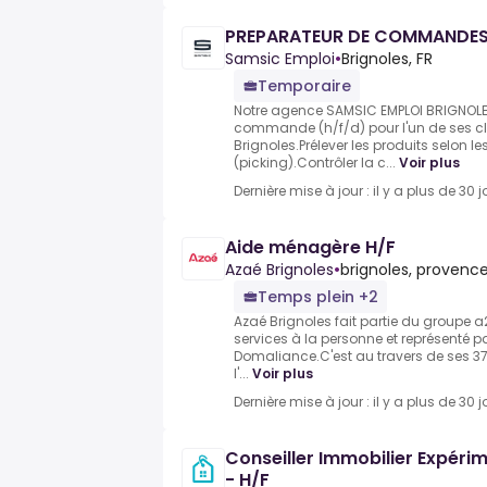
PREPARATEUR DE COMMANDES
Samsic Emploi
•
Brignoles, FR
Temporaire
Notre agence SAMSIC EMPLOI BRIGNOLES
commande (h/f/d) pour l'un de ses cli
Brignoles.Prélever les produits selo
(picking).Contrôler la c...
Voir plus
Dernière mise à jour : il y a plus de 30 j
Aide ménagère H/F
Azaé Brignoles
•
brignoles, provence
Temps plein +2
Azaé Brignoles fait partie du groupe a
services à la personne et représenté 
Domaliance.C'est au travers de ses 3
l'...
Voir plus
Dernière mise à jour : il y a plus de 30 j
Conseiller Immobilier Expér
- H/F