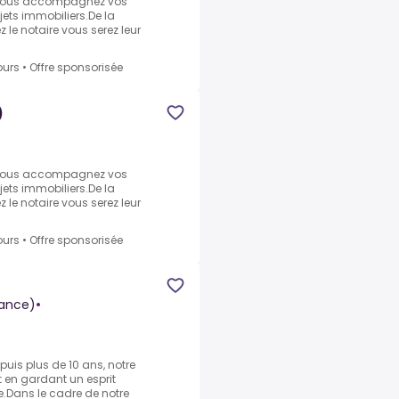
 vous accompagnez vos
ojets immobiliers.De la
z le notaire vous serez leur
ours
•
Offre sponsorisée
)
 vous accompagnez vos
ojets immobiliers.De la
z le notaire vous serez leur
ours
•
Offre sponsorisée
rance)
•
uis plus de 10 ans, notre
 en gardant un esprit
e.Dans le cadre de notre