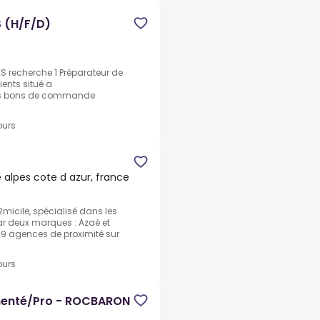
 (H/F/D)
 recherche 1 Préparateur de
ents situé a
n les bons de commande
ours
 alpes cote d azur, france
2micile, spécialisé dans les
par deux marques : Azaé et
79 agences de proximité sur
ours
imenté/Pro - ROCBARON