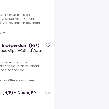
ERS EN IMMOBILIER QUI
NVESTISSEMENT LOCATIF
liez vos revenus en devenant
ours
r Indépendant (H/F)
ovence-Alpes-Côte d\'Azur
eacute;pendant avec
r enfin de vie en devenant
 r&eacute;seau de
ours
•
Offre sponsorisée
 (H/F) - Cuers, FR