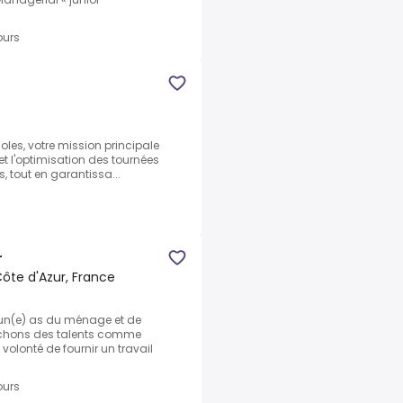
ours
oles, votre mission principale
t l'optimisation des tournées
s, tout en garantissa...
r
ôte d'Azur, France
, un(e) as du ménage et de
erchons des talents comme
volonté de fournir un travail
ours