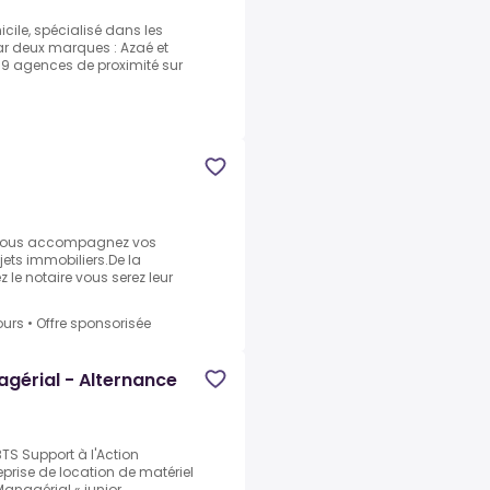
cile, spécialisé dans les
par deux marques : Azaé et
79 agences de proximité sur
)
 vous accompagnez vos
ojets immobiliers.De la
z le notaire vous serez leur
ours
•
Offre sponsorisée
gérial - Alternance
TS Support à l'Action
prise de location de matériel
Managérial « junior