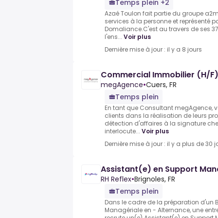
Temps plein +2
Azaé Toulon fait partie du groupe a2mi
services à la personne et représenté 
Domaliance.C'est au travers de ses 3
l'ens...
Voir plus
Dernière mise à jour : il y a 8 jours
Commercial Immobilier (H/F
megAgence
•
Cuers, FR
Temps plein
En tant que Consultant megAgence,
clients dans la réalisation de leurs pr
détection d'affaires à la signature che
interlocute...
Voir plus
Dernière mise à jour : il y a plus de 30 j
Assistant(e) en Support Mana
RH Reflex
•
Brignoles, FR
Temps plein
Dans le cadre de la préparation d'un B
Managériale en - Alternance, une entre
recrute un(e) Assistant(e) en Support 