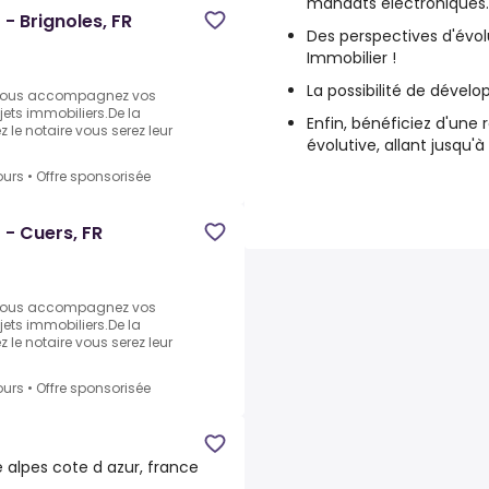
mandats électroniques
- Brignoles, FR
Des perspectives d'évol
Immobilier !
La possibilité de dével
 vous accompagnez vos
ojets immobiliers.De la
Enfin, bénéficiez d'une
z le notaire vous serez leur
évolutive, allant jusqu'
ours
•
Offre sponsorisée
 - Cuers, FR
 vous accompagnez vos
ojets immobiliers.De la
z le notaire vous serez leur
ours
•
Offre sponsorisée
e alpes cote d azur, france