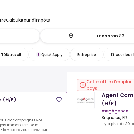
ire
Calculateur d'impôts
Télétravail
Quick Apply
Entreprise
Effacer les fi
Cette offre d'emploi 
pays.
Agent Comm
r (H/F)
(H/F)
megAgence
Brignoles, FR
 vous accompagnez vos
Il y a plus de 30 j
ojets immobiliers.De la
z le notaire vous serez leur