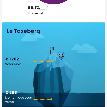
85.1%
Salaire net
Le Taxeberg
€ 1 702
Salaire net
€ 298
Montant que vous
versez