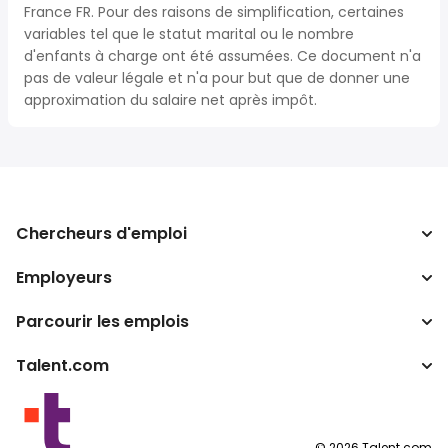
France FR. Pour des raisons de simplification, certaines
variables tel que le statut marital ou le nombre
d'enfants à charge ont été assumées. Ce document n'a
pas de valeur légale et n'a pour but que de donner une
approximation du salaire net après impôt.
Chercheurs d'emploi
Employeurs
Recherche d'emploi
Recherche de salaire
Parcourir les emplois
Entreprises
Calculateur d'impôts
ATS
Talent.com
Recherches populaires
Convertisseur de salaire
Programmes partenaires
Par lieu
Autres pays
By category
Conditions d’utilisation
©
2026
Talent.com