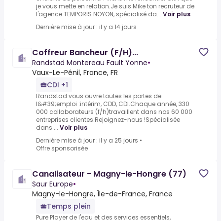
je vous mette en relation.Je suis Mike ton recruteur de
l'agence TEMPORIS NOYON, spécialisé da...
Voir plus
Dernière mise à jour : il y a 14 jours
Coffreur Bancheur (F/H)...
Randstad Montereau Fault Yonne
•
Vaux-Le-Pénil, France, FR
CDI +1
Randstad vous ouvre toutes les portes de
l&#39;emploi :intérim, CDD, CDI.Chaque année, 330
000 collaborateurs (f/h)travaillent dans nos 60 000
entreprises clientes.Rejoignez-nous !Spécialisée
dans ...
Voir plus
Dernière mise à jour : il y a 25 jours
•
Offre sponsorisée
Canalisateur - Magny-le-Hongre (77)
Saur Europe
•
Magny-le-Hongre, Île-de-France, France
Temps plein
Pure Player de l'eau et des services essentiels,