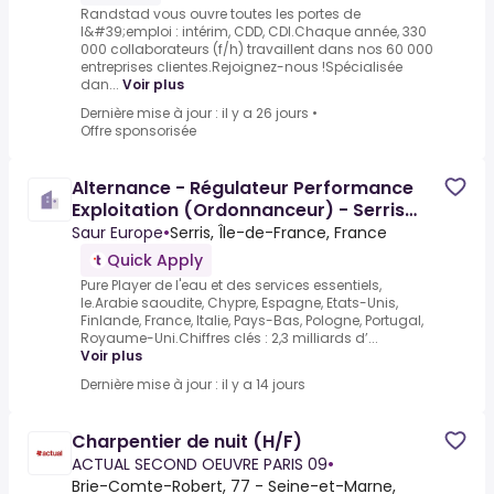
Randstad vous ouvre toutes les portes de
l&#39;emploi : intérim, CDD, CDI.Chaque année, 330
000 collaborateurs (f/h) travaillent dans nos 60 000
entreprises clientes.Rejoignez-nous !Spécialisée
dan...
Voir plus
Dernière mise à jour : il y a 26 jours
•
Offre sponsorisée
Alternance - Régulateur Performance
Exploitation (Ordonnanceur) - Serris
(77)
Saur Europe
•
Serris, Île-de-France, France
Quick Apply
Pure Player de l'eau et des services essentiels,
le.Arabie saoudite, Chypre, Espagne, Etats-Unis,
Finlande, France, Italie, Pays-Bas, Pologne, Portugal,
Royaume-Uni.Chiffres clés : 2,3 milliards d’...
Voir plus
Dernière mise à jour : il y a 14 jours
Charpentier de nuit (H/F)
ACTUAL SECOND OEUVRE PARIS 09
•
Brie-Comte-Robert, 77 - Seine-et-Marne,