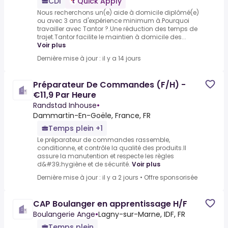
CDI
Quick Apply
Nous recherchons un(e) aide à domicile diplômé(e)
ou avec 3 ans d'expérience minimum à.Pourquoi
travailler avec Tantor ?.Une réduction des temps de
trajet.Tantor facilite le maintien à domicile des...
Voir plus
Dernière mise à jour : il y a 14 jours
Préparateur De Commandes (F/H) -
€11,9 Par Heure
Randstad Inhouse
•
Dammartin-En-Goële, France, FR
Temps plein +1
Le préparateur de commandes rassemble,
conditionne, et contrôle la qualité des produits.Il
assure la manutention et respecte les règles
d&#39;hygiène et de sécurité.
Voir plus
Dernière mise à jour : il y a 2 jours
•
Offre sponsorisée
CAP Boulanger en apprentissage H/F
Boulangerie Ange
•
Lagny-sur-Marne, IDF, FR
Temps plein