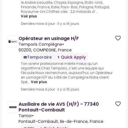
le.Arabie saoudite, Chypre, Espagne, Etats-Unis,
Finlande, France, Italie, Pays-Bas, Pologne, Portugal,
Royaume-Uni.Chiffres clés : 2,3 milliards d’...
Voir plus
Dernière mise à jour : il y a 14 jours
Opérateur en usinage H/F
Temporis Compiègne
•
60200, COMPIEGNE, France
Temporaire
Quick Apply
Ton avenir professionnel mérite mieux qu’un
algorithme.Chez Temporis, c’est une équipe qui
t'écoute.Nous recherchons, aujourd'hui, un Opérateur
en usinage H/F du côté de Compiègne.Notre client:
Spé...
Voir plus
Dernière mise à jour : il y a 15 jours
Auxiliaire de vie AVS (H/F) - 77340
Pontault-Combault
Tantor
•
Pontault-Combault, Ile-de-France, France