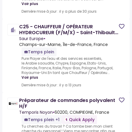
Voir plus
Dernière mise à jour : il y a plus de 30 jours
C25 - CHAUFFEUR / OPÉRATEUR
HYDROCUREUR (F/M/X) - Saint-Thibault-
des-Vignes (77)
Saur Europe
•
Champs-sur-Marne, Île-de-France, France
Temps plein
Pure Player de l'eau et des services essentiels,
le.Arabie saoudite, Chypre, Espagne, Etats-Unis,
Finlande, France, Italie, Pays-Bas, Pologne, Portugal,
Royaume-Uni.En tant que Chauffeur / Opérateu...
Voir plus
Dernière mise à jour : il y a 13 jours
Préparateur de commandes polyvalent
H/F
Temporis Noyon
•
60200, COMPIEGNE, France
Temps plein +1
Quick Apply
Tu cherches du travail ? Ca tombe bien mon client
cherche du personnel ! Viens me rencontrer afin que