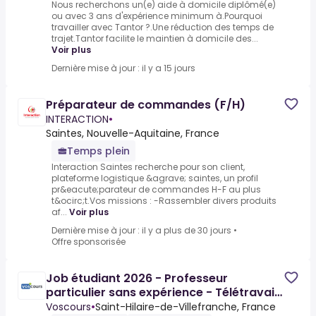
Nous recherchons un(e) aide à domicile diplômé(e)
ou avec 3 ans d'expérience minimum à.Pourquoi
travailler avec Tantor ?.Une réduction des temps de
trajet.Tantor facilite le maintien à domicile des...
Voir plus
Dernière mise à jour : il y a 15 jours
Préparateur de commandes (F/H)
INTERACTION
•
Saintes, Nouvelle-Aquitaine, France
Temps plein
Interaction Saintes recherche pour son client,
plateforme logistique &agrave; saintes, un profil
pr&eacute;parateur de commandes H-F au plus
t&ocirc;t.Vos missions : -Rassembler divers produits
af...
Voir plus
Dernière mise à jour : il y a plus de 30 jours
•
Offre sponsorisée
Job étudiant 2026 - Professeur
particulier sans expérience - Télétravail
possible - 12 à 28€/h
Voscours
•
Saint-Hilaire-de-Villefranche, France