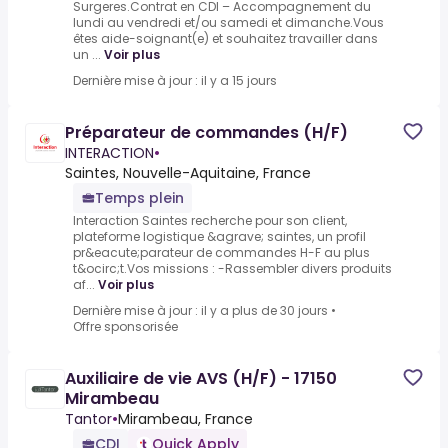
Surgeres.Contrat en CDI – Accompagnement du
lundi au vendredi et/ou samedi et dimanche.Vous
êtes aide-soignant(e) et souhaitez travailler dans
un ...
Voir plus
Dernière mise à jour : il y a 15 jours
Préparateur de commandes (H/F)
INTERACTION
•
Saintes, Nouvelle-Aquitaine, France
Temps plein
Interaction Saintes recherche pour son client,
plateforme logistique &agrave; saintes, un profil
pr&eacute;parateur de commandes H-F au plus
t&ocirc;t.Vos missions : -Rassembler divers produits
af...
Voir plus
Dernière mise à jour : il y a plus de 30 jours
•
Offre sponsorisée
Auxiliaire de vie AVS (H/F) - 17150
Mirambeau
Tantor
•
Mirambeau, France
CDI
Quick Apply