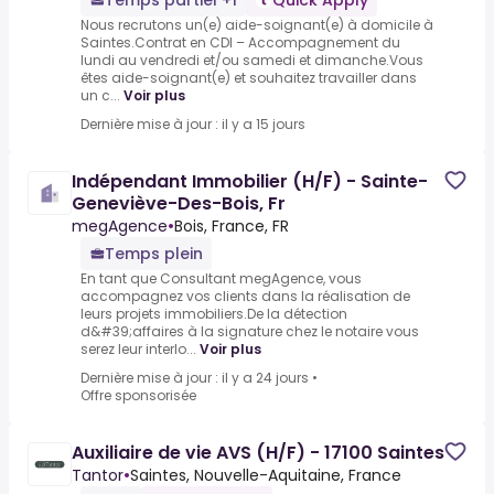
Temps partiel +1
Quick Apply
Nous recrutons un(e) aide-soignant(e) à domicile à
Saintes.Contrat en CDI – Accompagnement du
lundi au vendredi et/ou samedi et dimanche.Vous
êtes aide-soignant(e) et souhaitez travailler dans
un c...
Voir plus
Dernière mise à jour : il y a 15 jours
Indépendant Immobilier (H/F) - Sainte-
Geneviève-Des-Bois, Fr
megAgence
•
Bois, France, FR
Temps plein
En tant que Consultant megAgence, vous
accompagnez vos clients dans la réalisation de
leurs projets immobiliers.De la détection
d&#39;affaires à la signature chez le notaire vous
serez leur interlo...
Voir plus
Dernière mise à jour : il y a 24 jours
•
Offre sponsorisée
Auxiliaire de vie AVS (H/F) - 17100 Saintes
Tantor
•
Saintes, Nouvelle-Aquitaine, France