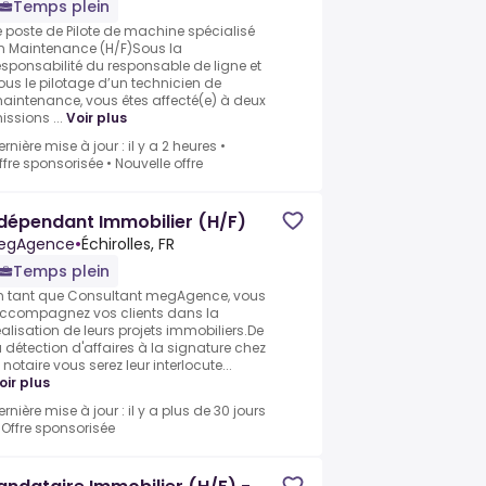
Temps plein
e poste de Pilote de machine spécialisé
n Maintenance (H/F)Sous la
esponsabilité du responsable de ligne et
ous le pilotage d’un technicien de
aintenance, vous êtes affecté(e) à deux
issions ...
Voir plus
ernière mise à jour : il y a 2 heures
•
ffre sponsorisée
•
Nouvelle offre
dépendant Immobilier (H/F)
egAgence
•
Échirolles, FR
Temps plein
n tant que Consultant megAgence, vous
ccompagnez vos clients dans la
éalisation de leurs projets immobiliers.De
a détection d'affaires à la signature chez
e notaire vous serez leur interlocute...
oir plus
ernière mise à jour : il y a plus de 30 jours
•
Offre sponsorisée