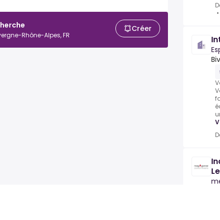
D
cherche
Créer
Auvergne-Rhône-Alpes, FR
In
Es
Bi
V
V
f
é
u
V
D
In
Le
m
E
a