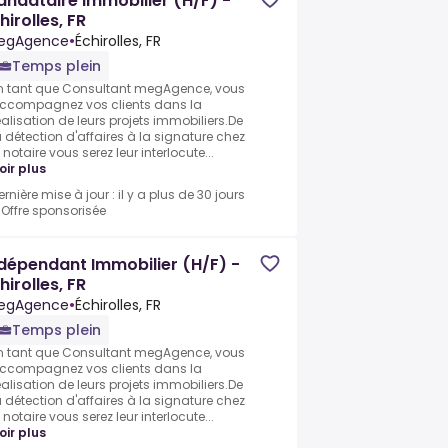
ndataire Immobilier (H/F) -
hirolles, FR
egAgence
•
Échirolles, FR
Temps plein
n tant que Consultant megAgence, vous
ccompagnez vos clients dans la
éalisation de leurs projets immobiliers.De
a détection d'affaires à la signature chez
e notaire vous serez leur interlocute...
oir plus
ernière mise à jour : il y a plus de 30 jours
•
Offre sponsorisée
dépendant Immobilier (H/F) -
hirolles, FR
egAgence
•
Échirolles, FR
Temps plein
n tant que Consultant megAgence, vous
ccompagnez vos clients dans la
éalisation de leurs projets immobiliers.De
a détection d'affaires à la signature chez
e notaire vous serez leur interlocute...
oir plus