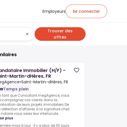
Employeurs
Se connecter
Trouver des
offres
milaires
ndataire Immobilier (H/F) -
int-Martin-dHères, FR
egAgence
•
Saint-Martin-dHères, FR
Temps plein
n tant que Consultant megAgence, vous
ccompagnez vos clients dans la
éalisation de leurs projets immobiliers.De
a détection d'affaires à la signature chez
e notaire vous serez leur interlocute...
oir plus
ernière mise à jour : il y a plus de 30 jours