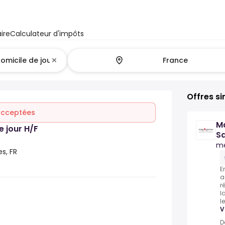
ire
Calculateur d'impôts
Offres si
 acceptées
Ma
e jour H/F
Sa
m
s, FR
E
a
r
l
l
V
D