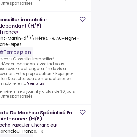
•
Offre sponsorisée
nseiller immobilier
ndépendant (H/F)
d France
•
int-Martin-d\\\'Hères, FR, Auvergne-
ône-Alpes
Temps plein
evenez Conseiller Immobilier*
nd&eacute;pendant avec iad.Vous
&ecirc;vez de changer enfin de vie en
evenant votre propre patron ?.Rejoignez
e 1er r&eacute;seau de mandataires en
mmobilier en ...
Voir plus
ernière mise à jour : il y a plus de 30 jours
•
Offre sponsorisée
lote De Machine Spécialisé En
aintenance (H/F)
ioche Pasquier Charancieu
•
arancieu, France, FR