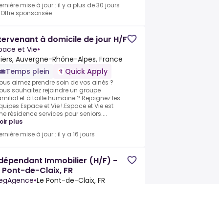
ernière mise à jour : il y a plus de 30 jours
•
Offre sponsorisée
tervenant à domicile de jour H/F
pace et Vie
•
viers, Auvergne-Rhône-Alpes, France
Temps plein
Quick Apply
ous aimez prendre soin de vos ainés ?
ous souhaitez rejoindre un groupe
amilial et à taille humaine ? Rejoignez les
quipes Espace et Vie !.Espace et Vie est
ne résidence services pour seniors....
oir plus
ernière mise à jour : il y a 16 jours
dépendant Immobilier (H/F) -
 Pont-de-Claix, FR
egAgence
•
Le Pont-de-Claix, FR
Temps plein
n tant que Consultant megAgence, vous
ccompagnez vos clients dans la