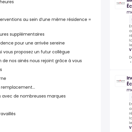
Ma
 heures
Éc
m
nterventions au sein d’une même résidence =
E
a
ures supplémentaires
r
l
idence pour une arrivée sereine
l
V
si vous proposez un futur collègue
D
n de nos ainés nous rejoint grâce à vous
is
In
erne
Éc
é, remplacement…
m
ats avec de nombreuses marques
E
a
availlés
r
l
l
V