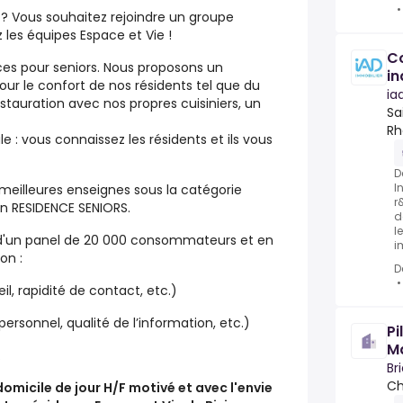
 ? Vous souhaitez rejoindre un groupe
z les équipes Espace et Vie !
Co
ces pour seniors. Nous proposons un
i
ur le confort de nos résidents tel que du
ia
tauration avec nos propres cuisiniers, un
Sa
Rh
e : vous connaissez les résidents et ils vous
D
I
meilleures enseignes sous la catégorie
r
on RESIDENCE SENIORS.
d
l
 d'un panel de 20 000 consommateurs et en
i
on :
D
il, rapidité de contact, etc.)
rsonnel, qualité de l’information, etc.)
Pi
M
.
Br
Ch
omicile de jour H/F motivé et avec l'envie