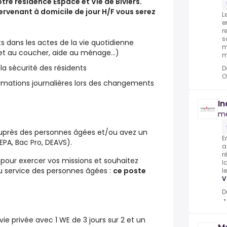
tre résidence Espace et Vie de Biviers.
tervenant à domicile de jour H/F vous serez
L
e
r
s
s dans les actes de la vie quotidienne
m
er et au coucher, aide au ménage…)
m
la sécurité des résidents
D
O
ormations journalières lors des changements
In
m
auprès des personnes âgées et/ou avez un
E
PA, Bac Pro, DEAVS).
a
r
pour exercer vos missions et souhaitez
l
au service des personnes âgées :
ce poste
l
V
D
vie privée avec 1 WE de 3 jours sur 2 et un