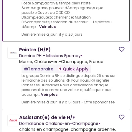
Poste &amp;agrave; temps plein Poste
&amp;agrave; pourvoir d&amp;egrave;s que
possible Ouvert au CDD CDI
D&amp;eacute;tachement et Mutation
Pr&amp;eacute;sentation du secteur : - Le plateau
d&amp...
Voir plus
Dernière mise à jour : il y a 26 jours
Peintre (H/F)
Domino RH - Missions Epernay
•
Marne, Châlons-en-Champagne, France
Temporaire
Quick Apply
Le groupe Domino RH se distingue depuis 26 ans sur
le marché des solutions RH.Pour nous, RH signifie
Richesses Humaines.Nous considérons chaque
personnalité comme une valeur ajoutée que nous
accomp...
Voir plus
Dernière mise à jour : il y a 5 jours
•
Offre sponsorisée
Assistant(e) de Vie H/F
Domaliance Châlons-en-Champagne
•
chalons en champagne, champagne ardenne,