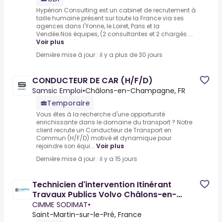
Hypérion Consulting est un cabinet de recrutement à
taille humaine présent sur toute la France via ses
agences dans l'Yonne, le Loiret, Paris et la
Vendée.Nos équipes, (2 consultantes et 2 chargés ...
Voir plus
Dernière mise à jour : il y a plus de 30 jours
CONDUCTEUR DE CAR (H/F/D)
Samsic Emploi
•
Châlons-en-Champagne, FR
Temporaire
Vous êtes à la recherche d'une opportunité
enrichissante dans le domaine du transport ? Notre
client recrute un Conducteur de Transport en
Commun (H/F/D) motivé et dynamique pour
rejoindre son équi...
Voir plus
Dernière mise à jour : il y a 15 jours
Technicien d'intervention Itinérant
Travaux Publics Volvo Châlons-en-
Champagne H/F
CIMME SODIMAT
•
Saint-Martin-sur-le-Pré, France