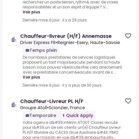
recherchez un poste terrain, rythmé, avec de vraies
responsabilités et un bon esprit d’équipe ?.V...
Voir plus
Dernière mise à jour : il y a 29 jours
Chauffeur-livreur (H/F) Annemasse
Driver Express FR
•
Reignier-Esery, Haute-Savoie
Temps plein
De nombreux prestataires de services logistiques
proposent un tarif major&eacute; pendant la haute
saison.Vous pouvez v&eacute;rifier cela directement
avec le prestataire concern&eacute; avant de s...
Voir plus
Dernière mise à jour : il y a plus de 30 jours
Chauffeur-Livreur PL H/F
Groupe Atoll
•
Scionzier, France
Temporaire
Quick Apply
Votre agence d&#39;intérim ATOUT Cluses recrute
pour l&#39;un de ses clients un(e) Chauffeur Livreur
PL H/F titulaire du CACES Grue Auxiliaire &#43; FIMO
pour une mission en vue d&#39;embauche situ...