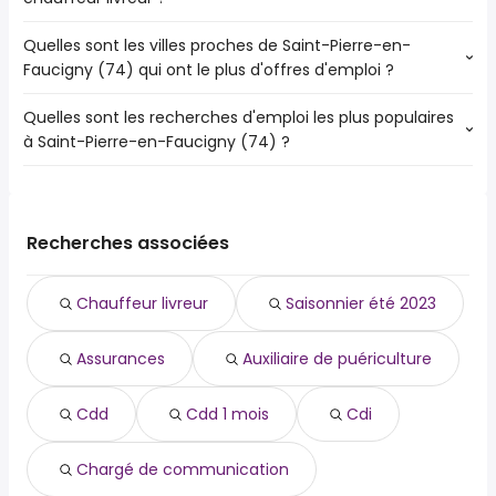
Quelles sont les villes proches de Saint-Pierre-en-
Les villes proches de Saint-Pierre-en-Faucigny (74) qui
Faucigny (74) qui ont le plus d'offres d'emploi ?
ont le plus d'offres d'emploi - chauffeur livreur sont :
Annecy
Quelles sont les recherches d'emploi les plus populaires
Les 10 villes proches de Saint-Pierre-en-Faucigny (74) qui
Annemasse
à Saint-Pierre-en-Faucigny (74) ?
ont le plus d'offres d'emploi sont :
Sallanches
Annecy
Cluses
Les 10 recherches d'emploi les plus populaires à Saint-
Annemasse
Bonneville
Pierre-en-Faucigny (74) sont :
Sallanches
Passy
assurances
Cluses
Recherches associées
Gaillard
auxiliaire de puériculture
Saint-Julien-en-Genevois
Reignier-Ésery
cdd
Bonneville
Douvaine
Chauffeur livreur
Saisonnier été 2023
cdd 1 mois
Passy
Thyez
cdi
La Roche-sur-Foron
Assurances
Auxiliaire de puériculture
chargé de communication
Ferney-Voltaire
chauffeur
Gaillard
chauffeur livreur
Cdd
Cdd 1 mois
Cdi
chauffeur poids lourd
chauffeur routier
Chargé de communication