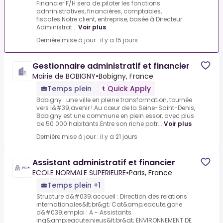
Financier F/H sera de piloter les fonctions
administratives, financières, comptables,
fiscales.Notre client, entreprise, basée à.Directeur
Administrat...
Voir plus
Dernière mise à jour : il y a 15 jours
Gestionnaire administratif et financier
Mairie de BOBIGNY
•
Bobigny, France
Temps plein
Quick Apply
Bobigny : une ville en pleine transformation, tournée
vers l&#39;avenir !.Au cœur de la Seine-Saint-Denis,
Bobigny est une commune en plein essor, avec plus
de 50 000 habitants.Entre son riche patr...
Voir plus
Dernière mise à jour : il y a 21 jours
Assistant administratif et financier
ECOLE NORMALE SUPERIEURE
•
Paris, France
Temps plein +1
Structure d&#039;accueil : Direction des relations
internationales&lt;br&gt; Cat&amp;eacute;gorie
d&#039;emploi : A - Assistants
ing&amp;eacute;nieus&lt;br&gt; ENVIRONNEMENT DE