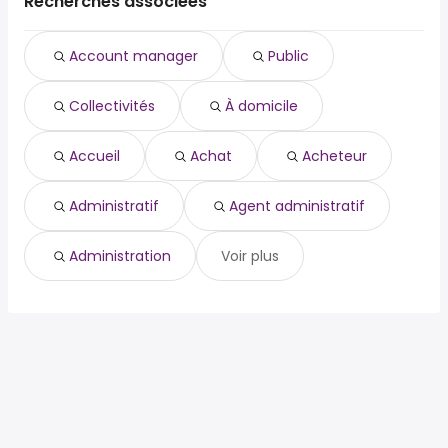
Recherches associées
Neuilly-sur-Seine
collectivités
Courbevoie
Épinay-sur-Seine
à domicile
Rueil-Malmaison
Sartrouville
Account manager
Public
accueil
Levallois-Perret
Saint-Ouen-sur-Seine
achat
Clichy
Puteaux
Collectivités
À domicile
acheteur
Neuilly-sur-Seine
administratif
Épinay-sur-Seine
agent administratif
Accueil
Achat
Acheteur
administration
adv.
Administratif
Agent administratif
Administration
Voir plus