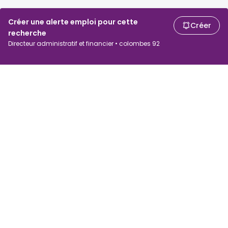
Créer une alerte emploi pour cette
Créer
recherche
Directeur administratif et financier • colombes 92
Chercheurs d'emploi
Employeurs
Recherche d'emploi