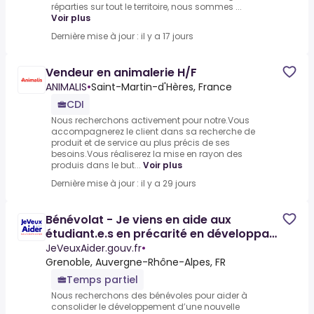
réparties sur tout le territoire, nous sommes ...
Voir plus
Dernière mise à jour : il y a 17 jours
Vendeur en animalerie H/F
ANIMALIS
•
Saint-Martin-d'Hères, France
CDI
Nous recherchons activement pour notre.Vous
accompagnerez le client dans sa recherche de
produit et de service au plus précis de ses
besoins.Vous réaliserez la mise en rayon des
produis dans le but...
Voir plus
Dernière mise à jour : il y a 29 jours
Bénévolat - Je viens en aide aux
étudiant.e.s en précarité en développant
l'antenne locale
JeVeuxAider.gouv.fr
•
Grenoble, Auvergne-Rhône-Alpes, FR
Temps partiel
Nous recherchons des bénévoles pour aider à
consolider le développement d’une nouvelle