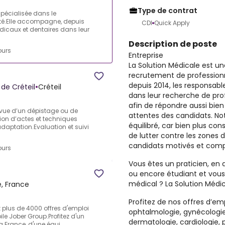
Type de contrat
pécialisée dans le
té.Elle accompagne, depuis
CDI
Quick Apply
dicaux et dentaires dans leur
Description de poste
ours
Entreprise
La Solution Médicale est u
recrutement de profession
depuis 2014, les responsab
de Créteil
•
Créteil
dans leur recherche de pro
afin de répondre aussi bie
 vue d’un dépistage ou de
attentes des candidats. No
tion d’actes et techniques
équilibré, car bien plus con
adaptation.Evaluation et suivi
de lutter contre les zones 
candidats motivés et comp
ours
Vous êtes un praticien, en a
ou encore étudiant et vou
médical ? La Solution Médica
, France
Profitez de nos offres d’em
z plus de 4000 offres d'emploi
ophtalmologie, gynécologie
ile Jober Group.Profitez d'un
dermatologie, cardiologie, p
 France, d'une équi...