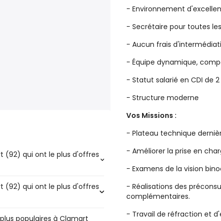
- Environnement d'excelle
- Secrétaire pour toutes le
- Aucun frais d'intermédiati
- Équipe dynamique, comp
- Statut salarié en CDI de 2 
- Structure moderne
Vos Missions :
- Plateau technique derniè
- Améliorer la prise en cha
 (92) qui ont le plus d'offres
- Examens de la vision bino
 (92) qui ont le plus d'offres
- Réalisations des précons
 le plus d'offres d'emploi -
complémentaires.
- Travail de réfraction et 
 plus populaires à Clamart
ont le plus d'offres d'emploi