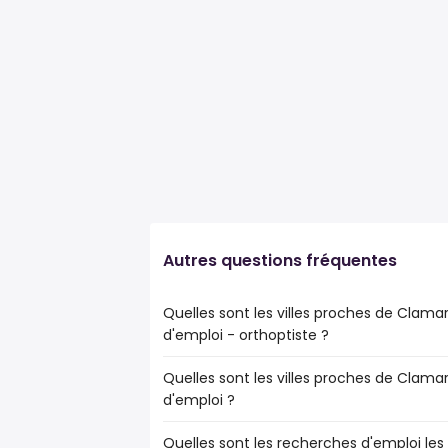
Autres questions fréquentes
Quelles sont les villes proches de Clamart
d'emploi - orthoptiste ?
Quelles sont les villes proches de Clamart
Les villes proches de Clamart (92) qui ont
d'emploi ?
orthoptiste sont :
Boulogne-Billancourt
Quelles sont les recherches d'emploi les
Les 10 villes proches de Clamart (92) qui 
Issy-les-Moulineaux