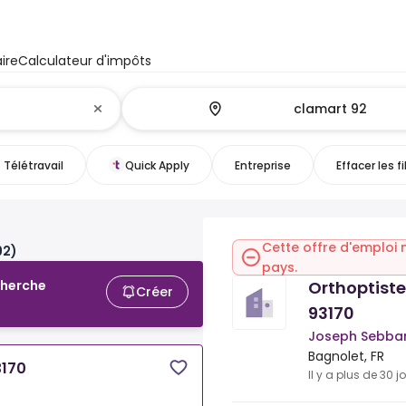
ire
Calculateur d'impôts
Télétravail
Quick Apply
Entreprise
Effacer les fi
Cette offre d'emploi 
92)
pays.
Orthoptiste
cherche
Créer
93170
Joseph Sebba
Bagnolet, FR
3170
Il y a plus de 30 j