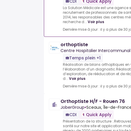
CDI
Quick Apply
La Solution Médicale est une agence s
recrutement de professionnels de san
2014, les responsables des centres mé
recherche d...
Voir plus
Dernière mise à jour : il y a plus de 30 j
orthoptiste
Centre Hospitalier Intercommunal 
Temps plein +1
Réalisation de bilans orthoptiques en
l’élaboration d’un diagnostic.Réalisa
d’exploration, de rééducation et de ré
d...
Voir plus
Dernière mise à jour : il y a plus de 30 j
Orthoptiste H/F - Rouen 76
JoberGroup
•
Sceaux, Île-de-France
CDI
Quick Apply
Présentation de la structure :.Retrouve
santé sur notre site et application mob
réseau de 2000 partenaires sur toute la