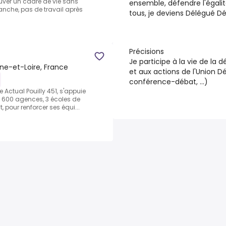
uver un cadre de vie sans
ensemble, défendre l'égali
anche, pas de travail après
tous, je deviens Délégué D
Précisions
Je participe à la vie de la 
ne-et-Loire, France
et aux actions de l'Union
conférence-débat, ...)
Actual Pouilly 451, s'appuie
de 600 agences, 3 écoles de
 pour renforcer ses équi...