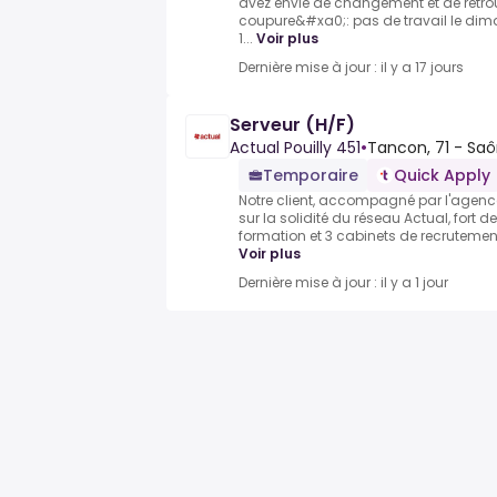
avez envie de changement et de retro
coupure&#xa0;: pas de travail le dim
1...
Voir plus
Dernière mise à jour : il y a 17 jours
Serveur (H/F)
Actual Pouilly 451
•
Tancon, 71 - Saô
Temporaire
Quick Apply
Notre client, accompagné par l'agence 
sur la solidité du réseau Actual, fort 
formation et 3 cabinets de recrutement,
Voir plus
Dernière mise à jour : il y a 1 jour