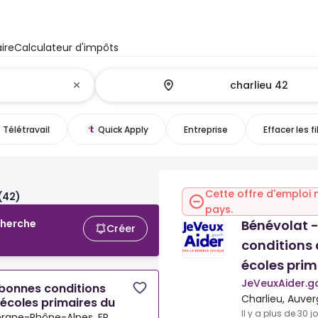
ire
Calculateur d'impôts
Télétravail
Quick Apply
Entreprise
Effacer les fi
Cette offre d'emploi 
(42)
pays.
Bénévolat 
cherche
Créer
conditions 
écoles prim
JeVeuxAider.go
 bonnes conditions
Charlieu, Auve
 écoles primaires du
Il y a plus de 30 j
ergne-Rhône-Alpes, FR