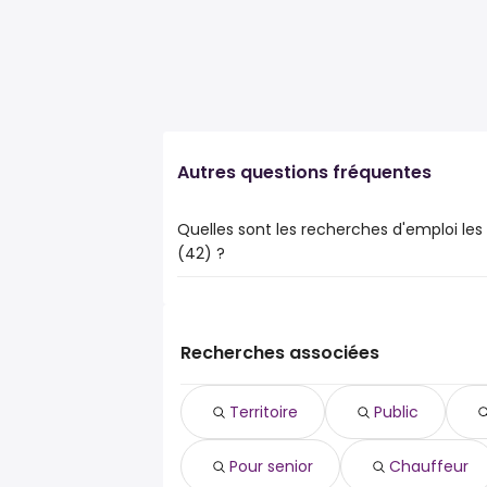
Autres questions fréquentes
Quelles sont les recherches d'emploi les 
(42) ?
Les 10 recherches d'emploi les plus popul
territoire
public
Recherches associées
environnement
pour senior
Territoire
Public
chauffeur
secrétariat médical
Pour senior
Chauffeur
pour les seniors