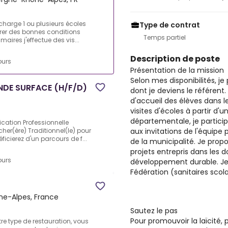
 charge 1 ou plusieurs écoles
Type de contrat
urer des bonnes conditions
Temps partiel
aires j'effectue des vis...
Description de poste
ours
Présentation de la mission
Selon mes disponibilités, je
DE SURFACE (H/F/D)
dont je deviens le référent
d'accueil des élèves dans l
visites d'écoles à partir d'un
départementale, je particip
ication Professionnelle
aux invitations de l'équipe
her(ère) Traditionnel(le) pour
icierez d'un parcours de f...
de la municipalité. Je propo
projets entrepris dans les 
ours
développement durable. Je 
Fédération (sanitaires scolair
ne-Alpes, France
Sautez le pas
Pour promouvoir la laïcité,
tre type de restauration, vous