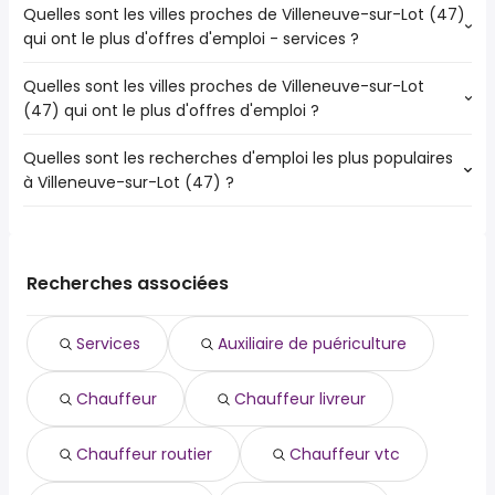
Quelles sont les villes proches de Villeneuve-sur-Lot (47)
qui ont le plus d'offres d'emploi - services ?
Quelles sont les villes proches de Villeneuve-sur-Lot
Les villes proches de Villeneuve-sur-Lot (47) qui ont le
(47) qui ont le plus d'offres d'emploi ?
plus d'offres d'emploi - services sont :
Agen
Quelles sont les recherches d'emploi les plus populaires
Les 10 villes proches de Villeneuve-sur-Lot (47) qui ont le
à Villeneuve-sur-Lot (47) ?
plus d'offres d'emploi sont :
Agen
Les 10 recherches d'emploi les plus populaires à
Le Passage
Villeneuve-sur-Lot (47) sont :
Tonneins
auxiliaire de puériculture
Valence
Recherches associées
chauffeur
chauffeur livreur
Services
Auxiliaire de puériculture
chauffeur routier
chauffeur vtc
Chauffeur
Chauffeur livreur
chef de projet
commercial
contrôleur de gestion
Chauffeur routier
Chauffeur vtc
dame de compagnie