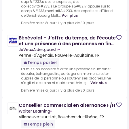
aupr&#232;s des entreprises, des
collectivit&#233;s.Le Groupe s&#8217;appuie sur la
compl&#233;mentarit&#233; des expertises d'Elior et
de Derichebourg Mult...
Voir plus
Dernière mise à jour : il y a plus de 30 jours
Bénévolat - J’offre du temps, de l’écoute
et une présence à des personnes en fin
de vie
JeVeuxAider.gouv.fr
•
Penne-d'Agenais, Nouvelle-Aquitaine, FR
Temps partiel
La mission consiste à offrir une présence humaine :
écouter, échanger, lire, partager un moment, rester
auprès de la personne ou soutenir ses proches.Il ne
s’agit ni de soins ni d’aide matérielle, ...
Voir plus
Dernière mise à jour : il y a plus de 30 jours
Conseiller commercial en alternance F/H
Walter Learning
•
Villeneuve-sur-Lot, Bouches-du-Rhône, FR
Temps plein