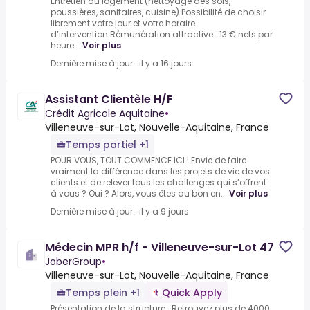
Entretien du logement (nettoyage des sols,
poussières, sanitaires, cuisine).Possibilité de choisir
librement votre jour et votre horaire
d’intervention.Rémunération attractive : 13 € nets par
heure...
Voir plus
Dernière mise à jour : il y a 16 jours
Assistant Clientèle H/F
Crédit Agricole Aquitaine
•
Villeneuve-sur-Lot, Nouvelle-Aquitaine, France
Temps partiel +1
POUR VOUS, TOUT COMMENCE ICI !.Envie de faire
vraiment la différence dans les projets de vie de vos
clients et de relever tous les challenges qui s’offrent
à vous ? Oui ? Alors, vous êtes au bon en...
Voir plus
Dernière mise à jour : il y a 9 jours
Médecin MPR h/f - Villeneuve-sur-Lot 47
JoberGroup
•
Villeneuve-sur-Lot, Nouvelle-Aquitaine, France
Temps plein +1
Quick Apply
Présentation de la structure :.Retrouvez plus de 4000