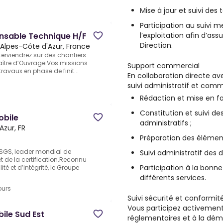
Mise à jour et suivi des t
Participation au suivi m
l’exploitation afin d’ass
onsable Technique H/F
Direction.
Alpes-Côte d'Azur, France
terviendrez sur des chantiers
aître d’Ouvrage.Vos missions
Support commercial
ravaux en phase de finit...
En collaboration directe ave
suivi administratif et comme
Rédaction et mise en f
Constitution et suivi d
obile
administratifs ;
Azur, FR
Préparation des élément
SGS, leader mondial de
Suivi administratif des d
et de la certification.Reconnu
Participation à la bonne
é et d’intégrité, le Groupe
différents services.
ours
Suivi sécurité et conformi
Vous participez activement
ile Sud Est
réglementaires et à la déma