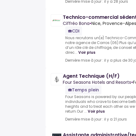
Dernière mise à jour : il y a 28 jours
Technico-commercial sédent
Ciffréo Bona
•
Nice, Provence-Alpe
CDI
Nous recrutons un(e) Technico-Comme
notre agence de Carros (06).Plus qu’un 
d’un rôle clé de chiffrage, de conseil e
direc...
Voir plus
Dernière mise à jour : il y a plus de 30 j
Agent Technique (H/F)
Four Seasons Hotels and Resorts
•
F
Temps plein
Four Seasons is powered by our people
individuals who crave to become bette
heights and to treat each other as we 
return.Our ...
Voir plus
Dernière mise à jour : il y a 21 jours
Assistante administrative/te