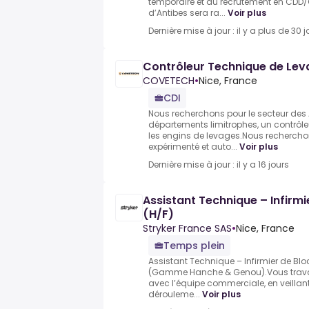
temporaire et du recrutement en CDD/
d’Antibes sera ra...
Voir plus
Dernière mise à jour : il y a plus de 30 j
Contrôleur Technique de Lev
COVETECH
•
Nice, France
CDI
Nous recherchons pour le secteur des 
départements limitrophes, un contrôl
les engins de levages.Nous recherch
expérimenté et auto...
Voir plus
Dernière mise à jour : il y a 16 jours
Assistant Technique – Infirmi
(H/F)
Stryker France SAS
•
Nice, France
Temps plein
Assistant Technique – Infirmier de Bloc
(Gamme Hanche & Genou).Vous travaill
avec l’équipe commerciale, en veillan
dérouleme...
Voir plus