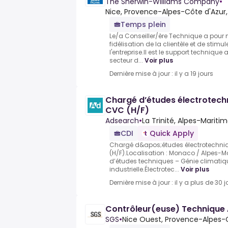
The Sherwin-Williams Company
•
Nice, Provence-Alpes-Côte d'Azur,
Temps plein
Le/a Conseiller/ère Technique a pour 
fidélisation de la clientèle et de stimu
l'entreprise.II est le support technique
secteur d...
Voir plus
Dernière mise à jour : il y a 19 jours
Chargé d’études électrotechni
CVC (H/F)
Adsearch
•
La Trinité, Alpes-Maritim
CDI
Quick Apply
Chargé d&apos;études électrotechniqu
(H/F).Localisation : Monaco / Alpes-M
d’études techniques – Génie climatique
industrielle.Électrotec...
Voir plus
Dernière mise à jour : il y a plus de 30 j
Contrôleur(euse) Technique
SGS
•
Nice Ouest, Provence-Alpes-C