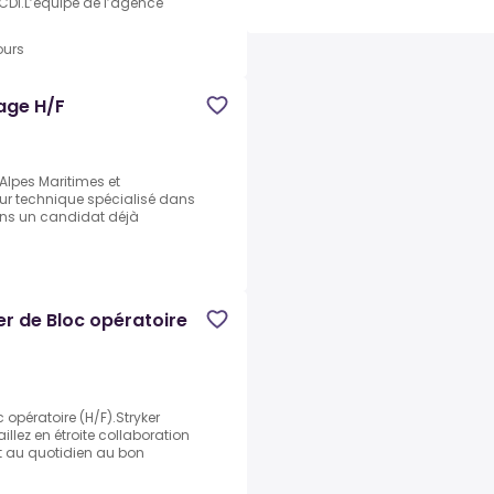
CDI.L’équipe de l’agence
ours
age H/F
Alpes Maritimes et
eur technique spécialisé dans
ons un candidat déjà
er de Bloc opératoire
 opératoire (H/F).Stryker
ez en étroite collaboration
t au quotidien au bon