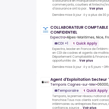
d'assurance en marque blanche pour 
commerçants, courtiers et fintechs/in
d'assurance ont la par...
Voir plus
Dernière mise à jour : il y a plus de 30 j
COLLABORATEUR COMPTABLE &
CONFIDENTIEL
Expectra
•
Alpes-Maritimes, Nice, F
CDI +1
Quick Apply
Expectra, leader en France de l'intérim
en CDI de cadres et agents de maîtris
Département Comptabilité & Finance 
opportunités de ...
Voir plus
Dernière mise à jour : il y a 5 jours
•
Off
Agent d'Exploitation Secteur
Temporis Cagnes-sur-Mer
•
06000,
Temporaire
Quick Apply
Temporis, le premier réseau national 
franchise.Tous nos clients sont considé
intérimaires ou entreprises.Reconnus, 
confiance, source ...
Voir plus