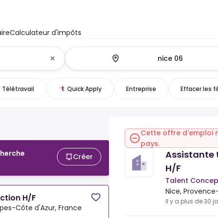
ire
Calculateur d'impôts
Télétravail
Quick Apply
Entreprise
Effacer les fi
Cette offre d'emploi 
pays.
Assistante 
cherche
Créer
H/F
Talent Concep
Nice, Provence
ction H/F
Il y a plus de 30 j
lpes-Côte d'Azur, France