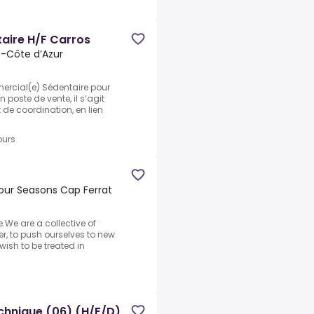
aire H/F Carros
s-Côte d’Azur
rcial(e) Sédentaire pour
poste de vente, il s’agit
t de coordination, en lien
ours
our Seasons Cap Ferrat
.We are a collective of
r, to push ourselves to new
wish to be treated in
chnique (06) (H/F/D)