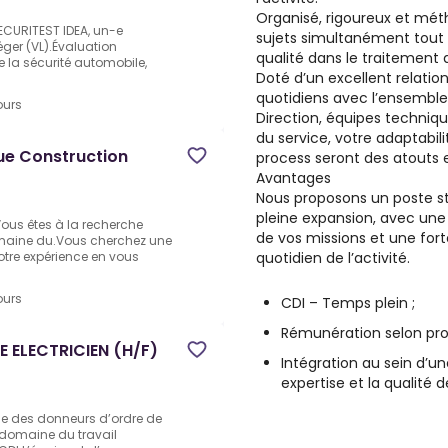
Organisé, rigoureux et mét
ECURITEST IDEA, un-e
sujets simultanément tout
éger (VL).Évaluation
qualité dans le traitement 
 la sécurité automobile,
Doté d’un excellent relation
quotidiens avec l’ensemble 
ours
Direction, équipes technique
du service, votre adaptabili
ue Construction
process seront des atouts e
Avantages
Nous proposons un poste st
pleine expansion, avec une 
Vous êtes à la recherche
de vos missions et une for
omaine du.Vous cherchez une
quotidien de l’activité.
votre expérience en vous
ours
CDI – Temps plein ;
Rémunération selon prof
 ELECTRICIEN (H/F)
Intégration au sein d’u
expertise et la qualité d
e des donneurs d’ordre de
e domaine du travail