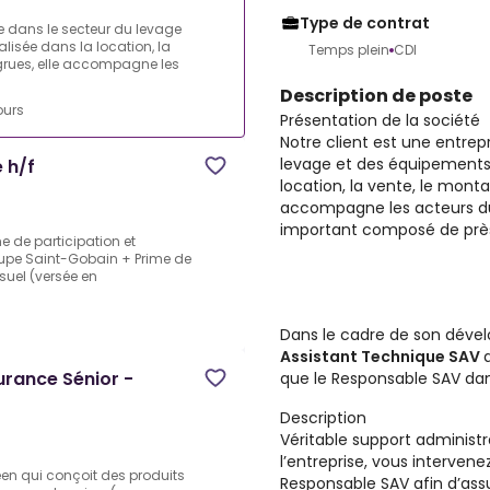
Type de contrat
ue dans le secteur du levage
lisée dans la location, la
Temps plein
CDI
 grues, elle accompagne les
Description de poste
ours
Présentation de la société
Notre client est une entrep
levage et des équipements 
 h/f
location, la vente, le monta
accompagne les acteurs du
important composé de prè
e de participation et
oupe Saint-Gobain + Prime de
uel (versée en
Dans le cadre de son déve
Assistant Technique SAV
rance Sénior -
que le Responsable SAV dans
Description
Véritable support administr
l’entreprise, vous intervenez
n qui conçoit des produits
Responsable SAV afin d’ass