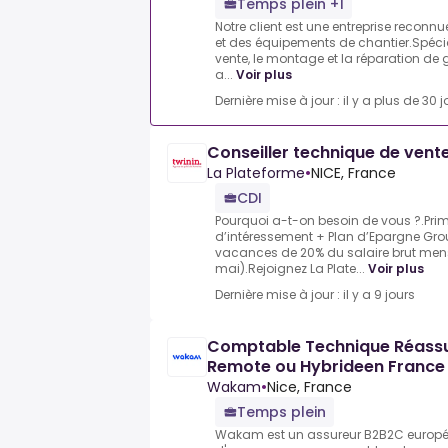
Temps plein +1
Notre client est une entreprise reconn
et des équipements de chantier.Spécia
vente, le montage et la réparation de
a...
Voir plus
Dernière mise à jour : il y a plus de 30 j
Conseiller technique de vente
La Plateforme
•
NICE, France
CDI
Pourquoi a-t-on besoin de vous ?.Prim
d’intéressement + Plan d’Epargne Gr
vacances de 20% du salaire brut mens
mai).Rejoignez La Plate...
Voir plus
Dernière mise à jour : il y a 9 jours
Comptable Technique Réassu
Remote ou Hybrideen France
Wakam
•
Nice, France
Temps plein
Wakam est un assureur B2B2C europée