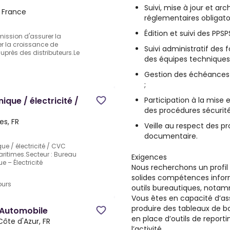
Suivi, mise à jour et a
 France
réglementaires obligatoi
Édition et suivi des PPSPS
mission d'assurer la
ler la croissance de
Suivi administratif des 
 auprès des distributeurs.Le
des équipes techniques 
Gestion des échéances l
;
Participation à la mise e
que / électricité /
des procédures sécurité
es, FR
Veille au respect des p
documentaire.
e / électricité / CVC
aritimes.Secteur : Bureau
Exigences
 – Électricité
Nous recherchons un profil 
solides compétences infor
ours
outils bureautiques, notam
Vous êtes en capacité d’assu
produire des tableaux de bo
 Automobile
en place d’outils de report
ôte d'Azur, FR
l’activité.