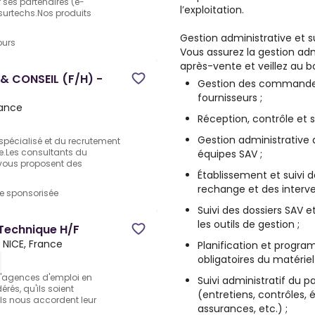
ses partenaires (e-
l’exploitation.
surtechs.Nos produits
Gestion administrative et s
ours
Vous assurez la gestion adm
après-vente et veillez au b
 CONSEIL (F/H) -
Gestion des commandes
fournisseurs ;
rance
Réception, contrôle et su
Gestion administrative
 spécialisé et du recrutement
e.Les consultants du
équipes SAV ;
vous proposent des
Établissement et suivi d
rechange et des interve
re sponsorisée
Suivi des dossiers SAV 
les outils de gestion ;
 Technique H/F
 NICE, France
Planification et progra
obligatoires du matériel 
d'agences d'emploi en
Suivi administratif du p
rés, qu'ils soient
(entretiens, contrôles,
ils nous accordent leur
assurances, etc.) ;