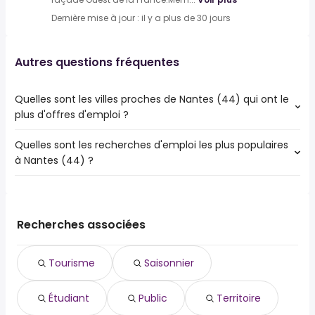
Dernière mise à jour : il y a plus de 30 jours
Autres questions fréquentes
Quelles sont les villes proches de Nantes (44) qui ont le
plus d'offres d'emploi ?
Quelles sont les recherches d'emploi les plus populaires
Les 10 villes proches de Nantes (44) qui ont le plus
à Nantes (44) ?
d'offres d'emploi sont :
Saint-Herblain
Les 10 recherches d'emploi les plus populaires à Nantes
Rezé
(44) sont :
Saint-Sébastien-sur-Loire
saisonnier
Orvault
Recherches associées
étudiant
Vertou
public
Couëron
Tourisme
Saisonnier
territoire
Carquefou
territorial
Bouguenais
Étudiant
Public
Territoire
environnement
La Chapelle-sur-Erdre