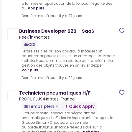
à la mise en application de la loi pour l’égalité des
d...
Voir plus
Dernière mise à jour : il y a 27 jours
Business Developer B2B – SaaS
PeeK'in
•
nantes
CDI
Perdre ses clés ou son doudou à lhôtel est un
cauchemar pour le client, et un enfer logistique pour
lhôtelier.Nous sommes la startup qui transforme la
gestion des objets trouvés en un levier dexpér...
Voir plus
Dernière mise à jour : il y a 22 jours
Technicien pneumatiques H/F
PROFIL PLUS
•
Nantes, France
Temps plein +1
Quick Apply
Groupe familial spécialiste négociant de
pneumatiques et n°1 des indépendants français, le
Groupe Simon-Chouteau rassemble
aujourd&#39;hui un large réseau situé sur la
façade Ouest de la France.Mem...
Voir plus