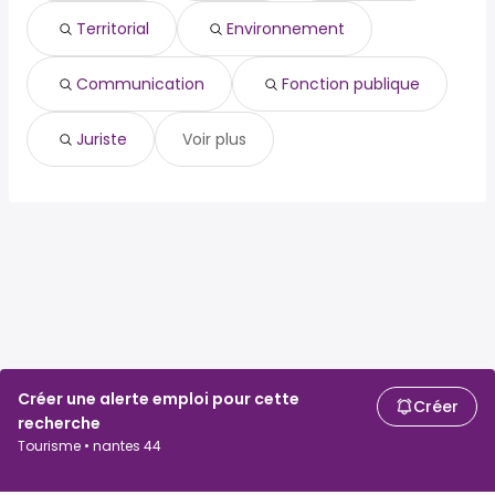
communication
Sainte-Luce-sur-Loire
fonction publique
Territorial
Environnement
juriste
tourisme
Communication
Fonction publique
Juriste
Voir plus
Créer une alerte emploi pour cette
Créer
recherche
Tourisme • nantes 44