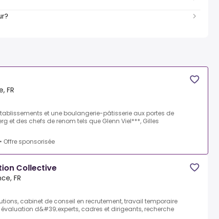
ur?
e, FR
4 établissements et une boulangerie-pâtisserie aux portes de
rg et des chefs de renom tels que Glenn Viel***, Gilles
•
Offre sponsorisée
ion Collective
nce, FR
tions, cabinet de conseil en recrutement, travail temporaire
et évaluation d&#39;experts, cadres et dirigeants, recherche