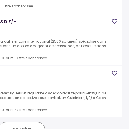
•
Offre sponsorisée
R&D F/H
agroalimentaire international (2500 salariés) spécialisé dans
.Dans un contexte exigeant de croissance, de bascule dans
 30 jours
•
Offre sponsorisée
avec rigueur et régularité ? Adecco recrute pour l&#39;un de
restauration collective sous contrat, un Cuisinier (H/F) à Caen
 30 jours
•
Offre sponsorisée