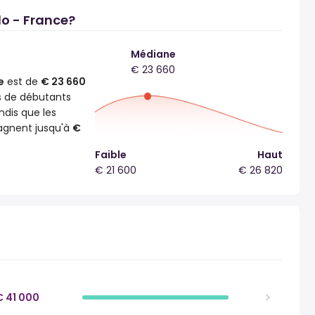
o - France?
Médiane
€ 23 660
e
est de
€ 23 660
s de débutants
ndis que les
gagnent jusqu'à
€
Faible
Haut
€ 21 600
€ 26 820
€ 41 000