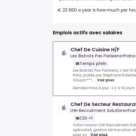
€ 23 660 a year is how much per ho
Emplois actifs avec salaires
Chef De Cuisine H/F
Les Bistrots Pas Parisiens
•
Franc
Temps plein
Les Bistrots Pas Parisiens, c’est 1
Paris, portés par Stéphane Rotenbe
Goujon***, ...
Voir plus
Dernière mise à jour : il y a 14 jours
Chef De Secteur Restaurat
LHH Recruitment Solutions
•
Fra
CDI +1
Votre mission LHH Recruitment Solu
spécialisé, gestion de transition 
pour so...
Voir plus