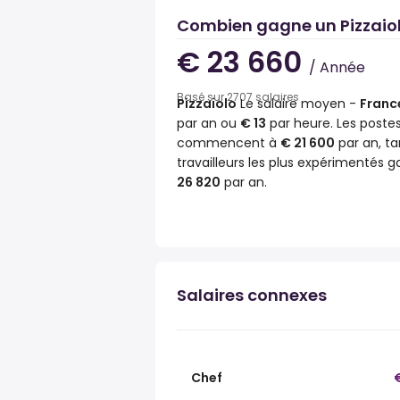
Combien gagne un Pizzaiol
€ 23 660
/ Année
Basé sur 2707 salaires
Pizzaiolo
Le salaire moyen -
Franc
par an ou
€ 13
par heure. Les poste
commencent à
€ 21 600
par an, ta
travailleurs les plus expérimentés 
26 820
par an.
Salaires connexes
Chef