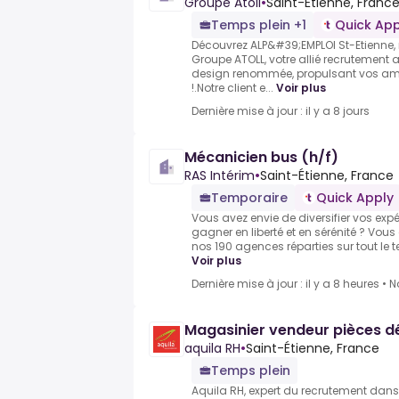
Groupe Atoll
•
Saint-Étienne, Franc
Temps plein +1
Quick App
Découvrez ALP&#39;EMPLOI St-Etienn
Groupe ATOLL, votre allié recrutement
design renommée, propulsant vos amb
!.Notre client e...
Voir plus
Dernière mise à jour : il y a 8 jours
Mécanicien bus (h/f)
RAS Intérim
•
Saint-Étienne, France
Temporaire
Quick Apply
Vous avez envie de diversifier vos exp
gagner en liberté et en sérénité ? Vous
nos 190 agences réparties sur tout le t
Voir plus
Dernière mise à jour : il y a 8 heures
•
N
Magasinier vendeur pièces d
aquila RH
•
Saint-Étienne, France
Temps plein
Aquila RH, expert du recrutement dans 