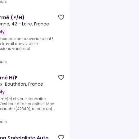
ours
rmé (F/H)
enne, 42 - Loire, France
ly
cherche son nouveau talent !
travail conviviale et
sions variées et
ours
rmé H/F
ux-Bouthéon, France
ly
rmé(e) et vous souhaitez
'est tout à fait possible !.Mon
eauche (42340), recrute un(...
ours
on Spécialiste Auto