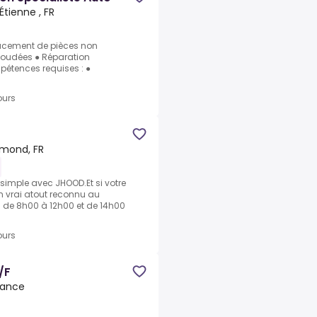
Étienne , FR
lacement de pièces non
oudées ● Réparation
pétences requises : ●
ours
mond, FR
 simple avec JHOOD.Et si votre
n vrai atout reconnu au
di de 8h00 à 12h00 et de 14h00
ours
/F
rance