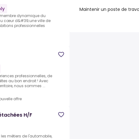
e
ly
Maintenir un poste de trava
e, membre dynamique du
 au cœur d&#39;une ville de
itions professionnelles
ériences professionnelles, de
 êtes au bon endroit ! Avec
erritoire, nous sommes ...
ouvelle offre
étachées H/F
les métiers de l'automobile,