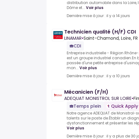
distribution automobile dans la Loire, 
Dôme et...
Voir plus
Dernière mise à jour : il y a 14 jours
Technicien qualité (H/F) CDI
LINAMAR
•
Saint-Chamond, Loire, FR
CDI
Entreprise industrielle - Région Rhôn
est un groupe industriel canadien.En b
passée d'une petite entreprise d'usi
mon...
Voir plus
Dernière mise à jour : il y a 10 jours
Mécanicien (F/H)
ADEQUAT MONISTROL SUR LOIRE
•
Fi
Temps plein
Quick Apply
Notre agence ADEQUAT de Monistrol-su
talents sur le poste de.Établir un diag
dysfonctionnement et présenter les répa
Voir plus
Dernière mise à jour : il y a plus de 30 j