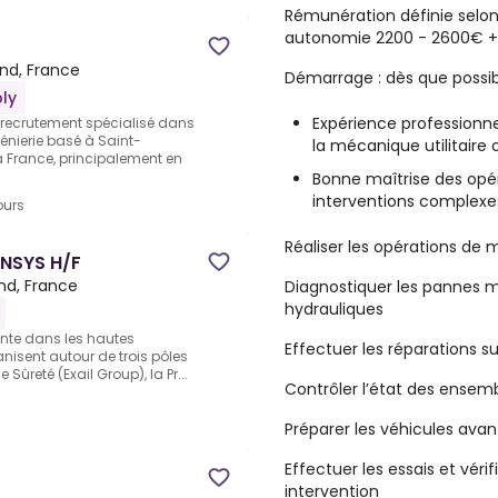
Rémunération définie selon
autonomie 2200 - 2600€ + 
d, France
Démarrage : dès que possi
ly
Expérience professionnel
 recrutement spécialisé dans
génierie basé à Saint-
la mécanique utilitaire 
a France, principalement en
Bonne maîtrise des opé
interventions complexe
ours
Réaliser les opérations de
ANSYS H/F
d, France
Diagnostiquer les pannes m
hydrauliques
ente dans les hautes
Effectuer les réparations sur
anisent autour de trois pôles
 Sûreté (Exail Group), la Pr...
Contrôler l’état des ense
Préparer les véhicules avant
Effectuer les essais et vér
intervention