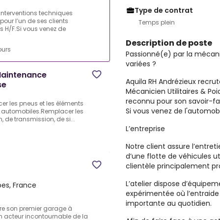
Type de contrat
interventions techniques
pour l’un de ses clients
Temps plein
ds H/F.Si vous venez de
Description de poste
ours
Passionné(e) par la mécani
variées ?
Maintenance
Aquila RH Andrézieux recrute
se
Mécanicien Utilitaires & Poi
reconnu pour son savoir-fair
acer les pneus et les éléments
Si vous venez de l'automobi
s automobiles.Remplacer les
, de transmission, de si...
L’entreprise
Notre client assure l’entret
d’une flotte de véhicules ut
clientèle principalement pr
L’atelier dispose d’équipe
es, France
expérimentée où l’entraide
importante au quotidien.
re son premier garage à
n acteur incontournable de la