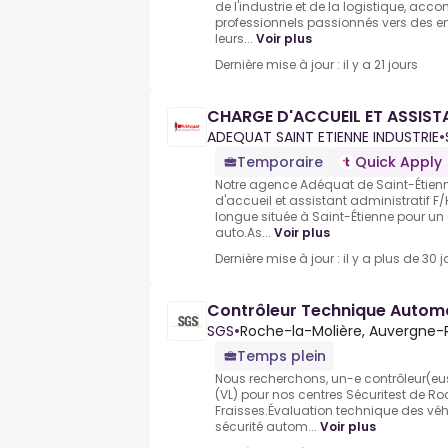
de l'industrie et de la logistique, a
professionnels passionnés vers des ent
leurs...
Voir plus
Dernière mise à jour : il y a 21 jours
CHARGE D'ACCUEIL ET ASSIST
ADEQUAT SAINT ETIENNE INDUSTRIE
•
Temporaire
Quick Apply
Notre agence Adéquat de Saint-Étien
d'accueil et assistant administratif F
longue située à Saint-Étienne pour un 
auto.As...
Voir plus
Dernière mise à jour : il y a plus de 30 j
Contrôleur Technique Autom
SGS
•
Roche-la-Molière, Auvergne-
Temps plein
Nous recherchons, un-e contrôleur(eu
(VL) pour nos centres Sécuritest de Roc
Fraisses.Évaluation technique des véhi
sécurité autom...
Voir plus