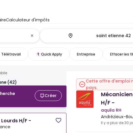
ire
Calculateur d'impôts
Télétravail
Quick Apply
Entreprise
Effacer les fi
bile
Cette offre d'emploi 
nne (42)
pays.
Mécanicien 
cherche
Créer
H/F -
aquila RH
Andrézieux-Bou
s Lourds H/F -
Il y a plus de 30 j
rance