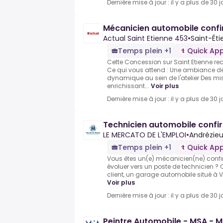
Dernière mise à jour : il y a plus de 30 j
Mécanicien automobile confi
Actual Saint Etienne 453
•
Saint-Éti
Temps plein +1
Quick App
Cette Concession sur Saint Etienne re
Ce qui vous attend : Une ambiance de 
dynamique au sein de l'atelier Des mis
enrichissant...
Voir plus
Dernière mise à jour : il y a plus de 30 j
Technicien automobile confi
LE MERCATO DE L'EMPLOI
•
Andrézie
Temps plein +1
Quick App
Vous êtes un(e) mécanicien(ne) confi
évoluer vers un poste de technicien ? C
client, un garage automobile situé à V
Voir plus
Dernière mise à jour : il y a plus de 30 j
Peintre Automobile - MSA - M