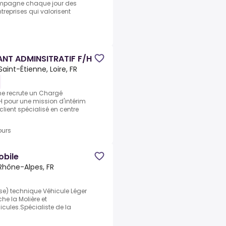
ccompagne chaque jour des
reprises qui valorisent
ANT ADMINSITRATIF F/H
Saint-Étienne, Loire, FR
ne recrute un Chargé
/H pour une mission d'intérim
client spécialisé en centre
ours
obile
Rhône-Alpes, FR
se) technique Véhicule Léger
he la Molière et
cules.Spécialiste de la