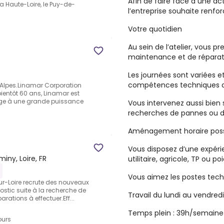
Afin de faire face à une ac
la Haute-Loire, le Puy-de-
l’entreprise souhaite renfo
Votre quotidien
Au sein de l’atelier, vous p
maintenance et de réparati
Les journées sont variées
compétences techniques q
e-Alpes.Linamar Corporation
ientôt 60 ans, Linamar est
nage à une grande puissance
Vous intervenez aussi bien 
recherches de pannes ou de
Aménagement horaire poss
Vous disposez d’une expér
rminy, Loire, FR
utilitaire, agricole, TP ou po
Vous aimez les postes tech
r-Loire recrute des nouveaux
nostic suite à la recherche de
Travail du lundi au vendredi
rations à effectuer.Eff...
Temps plein :
39h/semaine
ours