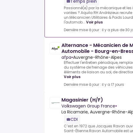
Temps plein
Passionné(e) par la mécanique et les 
variées ?.Aquila RH Andrézieux recrute 
un.Mécanicien Utilitaires & Poids Lour
l'automob...
Voir plus
Dernière mise à jour : il y a plus de 30 j
Alternance - Mécanicien de 
Automobile - Bourg-en-Bres
afpa
•
Auvergne-Rhône-Alpes
Effectuer l'entretien périodique, rempl
du système de freinage des véhicule
éléments de liaison au sol, de direction
Voir plus
Dernière mise à jour : il y a 17 jours
Magasinier (H/F)
Volkswagen Group France
•
La Ricamarie, Auvergne-Rhône-Alp
CDI
C’est en 1972 que Jacques Ravon ouv
Saint-Étienne.Ravon Automobile est u