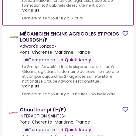
réseau national fort de 600 agences, 3 écoles de
formation et 3 cabinets de recrutement, com...
Voir plus
Dernière mise à jour : il y a 6 jours
MÉCANICIEN ENGINS AGRICOLES ET POIDS
LOURDSH/F
Adwork's Jonzac
•
Pons, Charente-Maritime, France
Temporaire
Quick Apply
Le Groupe Adwork's, dont le siège social se situe à
Orléans, agit dans le domaine du travail temporaire
et compte aujourd'hui 27 agences sur le territoire
national.Le Groupe Adwork's est constitué ...
Voir plus
Dernière mise à jour : il y a 18 heures
•
Nouvelle offre
Chauffeur pl (H/F)
INTERACTION SAINTES
•
Pons, Charente-Maritime, France
Temporaire
Quick Apply