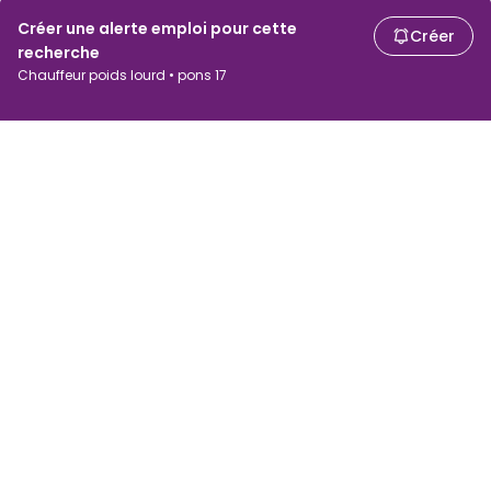
Créer une alerte emploi pour cette
Créer
recherche
Chauffeur poids lourd • pons 17
Chercheurs d'emploi
Employeurs
Recherche d'emploi
Recherche de salaire