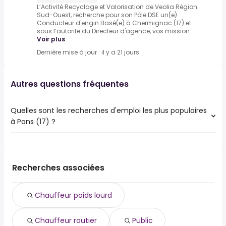
L’Activité Recyclage et Valorisation de Veolia Région
Sud-Ouest, recherche pour son Pôle DSE un(e)
Conducteur d'engin.Basé(e) à Chermignac (17) et
sous l’autorité du Directeur d'agence, vos mission...
Voir plus
Dernière mise à jour : il y a 21 jours
Autres questions fréquentes
Quelles sont les recherches d'emploi les plus populaires
à Pons (17) ?
Les 10 recherches d'emploi les plus populaires à Pons (17)
sont :
public
Recherches associées
juriste
chauffeur livreur
Chauffeur poids lourd
chauffeur poids lourd
chauffeur routier
Chauffeur routier
Public
contrôleur de gestion