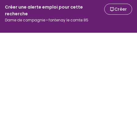
Créer une alerte emploi pour cette
Créer
recherche
Dame de compagnie • fontenay le comte 85
Chercheurs d'emploi
Employeurs
Recherche d'emploi
Recherche de salaire
Parcourir les emplois
Entreprises