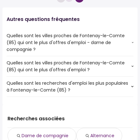
Autres questions fréquentes
Quelles sont les villes proches de Fontenay-le-Comte
(85) qui ont le plus d'offres d'emploi - dame de
compagnie ?
Quelles sont les villes proches de Fontenay-le-Comte
Les villes proches de Fontenay-le-Comte (85) qui ont le
(85) qui ont le plus d'offres d'emploi ?
plus d'offres d'emploi - dame de compagnie sont :
Luçon
Quelles sont les recherches d'emploi les plus populaires
Les 10 villes proches de Fontenay-le-Comte (85) qui ont
Chantonnay
à Fontenay-le-Comte (85) ?
le plus d'offres d'emploi sont :
Puilboreau
Niort
Pouzauges
Les 10 recherches d'emploi les plus populaires à
Luçon
Fontenay-le-Comte (85) sont :
Chantonnay
alternance
Puilboreau
Recherches associées
cdd
Pouzauges
cdd 1 mois
Dame de compagnie
Alternance
cdi