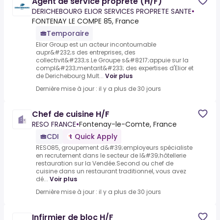
Agent de service propreté (H/F)
DERICHEBOURG ELIOR SERVICES PROPRETE SANTE
•
FONTENAY LE COMPE 85, France
Temporaire
Elior Group est un acteur incontournable
aupr&#232;s des entreprises, des
collectivit&#233;s.Le Groupe s&#8217;appuie sur la
compl&#233;mentarit&#233; des expertises d'Elior et
de Derichebourg Mult...
Voir plus
Dernière mise à jour : il y a plus de 30 jours
Chef de cuisine H/F
RESO FRANCE
•
Fontenay-le-Comte, France
CDI
Quick Apply
RESO85, groupement d&#39;employeurs spécialiste
en recrutement dans le secteur de l&#39;hôtellerie
restauration sur la Vendée.Second ou chef de
cuisine dans un restaurant traditionnel, vous avez
dé...
Voir plus
Dernière mise à jour : il y a plus de 30 jours
Infirmier de bloc H/F