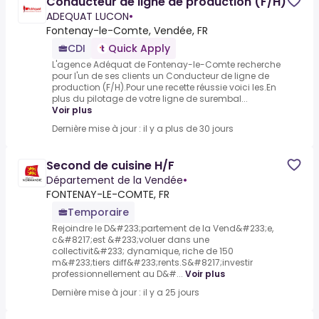
Conducteur de ligne de production (F/H)
ADEQUAT LUCON
•
Fontenay-le-Comte, Vendée, FR
CDI
Quick Apply
L'agence Adéquat de Fontenay-le-Comte recherche
pour l'un de ses clients un Conducteur de ligne de
production (F/H).Pour une recette réussie voici les.En
plus du pilotage de votre ligne de surembal...
Voir plus
Dernière mise à jour : il y a plus de 30 jours
Second de cuisine H/F
Département de la Vendée
•
FONTENAY-LE-COMTE, FR
Temporaire
Rejoindre le D&#233;partement de la Vend&#233;e,
c&#8217;est &#233;voluer dans une
collectivit&#233; dynamique, riche de 150
m&#233;tiers diff&#233;rents.S&#8217;investir
professionnellement au D&#...
Voir plus
Dernière mise à jour : il y a 25 jours