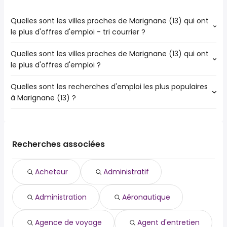
Quelles sont les villes proches de Marignane (13) qui ont
le plus d'offres d'emploi - tri courrier ?
Quelles sont les villes proches de Marignane (13) qui ont
Les villes proches de Marignane (13) qui ont le plus
le plus d'offres d'emploi ?
d'offres d'emploi - tri courrier sont :
Marseille
Quelles sont les recherches d'emploi les plus populaires
Les 10 villes proches de Marignane (13) qui ont le plus
à Marignane (13) ?
d'offres d'emploi sont :
Marseille
Les 10 recherches d'emploi les plus populaires à
Marseille 13e
Marignane (13) sont :
Marseille 8e
acheteur
Martigues
Recherches associées
administratif
Istres
administration
Marseille 1er
Acheteur
Administratif
aéronautique
Vitrolles
agence de voyage
Les Pennes-Mirabeau
Administration
Aéronautique
agent d'entretien
Gardanne
agent de production
Châteauneuf-les-Martigues
agent de tri
Agence de voyage
Agent d'entretien