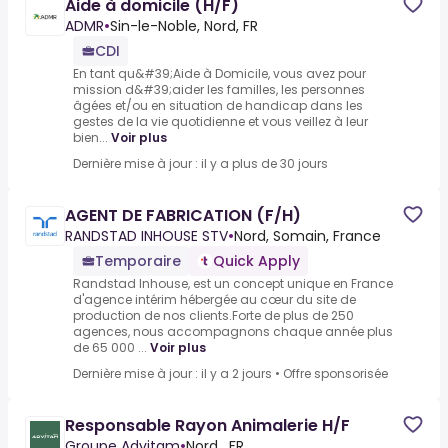
Aide à domicile (H/F)
ADMR
•
Sin-le-Noble, Nord, FR
CDI
En tant qu&#39;Aide à Domicile, vous avez pour
mission d&#39;aider les familles, les personnes
âgées et/ou en situation de handicap dans les
gestes de la vie quotidienne et vous veillez à leur
bien...
Voir plus
Dernière mise à jour : il y a plus de 30 jours
AGENT DE FABRICATION (F/H)
RANDSTAD INHOUSE STV
•
Nord, Somain, France
Temporaire
Quick Apply
Randstad Inhouse, est un concept unique en France
d'agence intérim hébergée au cœur du site de
production de nos clients.Forte de plus de 250
agences, nous accompagnons chaque année plus
de 65 000 ...
Voir plus
Dernière mise à jour : il y a 2 jours
•
Offre sponsorisée
Responsable Rayon Animalerie H/F
Groupe Advitam
•
Nord , FR