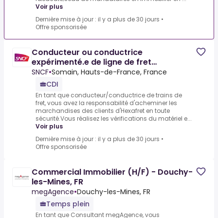
Voir plus
Dernière mise à jour : il y a plus de 30 jours
•
Offre sponsorisée
Conducteur ou conductrice
expérimenté.e de ligne de fret
international.e belge - SOMAIN
SNCF
•
Somain, Hauts-de-France, France
CDI
En tant que conducteur/conductrice de trains de
fret, vous avez la responsabilité d'acheminer les
marchandises des clients d'Hexafret en toute
sécurité.Vous réalisez les vérifications du matériel e...
Voir plus
Dernière mise à jour : il y a plus de 30 jours
•
Offre sponsorisée
Commercial Immobilier (H/F) - Douchy-
les-Mines, FR
megAgence
•
Douchy-les-Mines, FR
Temps plein
En tant que Consultant megAgence, vous