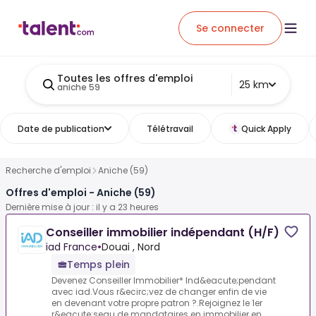
Se connecter
Toutes les offres d'emploi
25 km
aniche 59
Date de publication
Télétravail
Quick Apply
Recherche d'emploi
Aniche (59)
Offres d'emploi - Aniche (59)
Dernière mise à jour : il y a 23 heures
Conseiller immobilier indépendant (H/F)
iad France
•
Douai , Nord
Temps plein
Devenez Conseiller Immobilier* Ind&eacute;pendant
avec iad.Vous r&ecirc;vez de changer enfin de vie
en devenant votre propre patron ?.Rejoignez le 1er
r&eacute;seau de mandataires en immobilier en ...