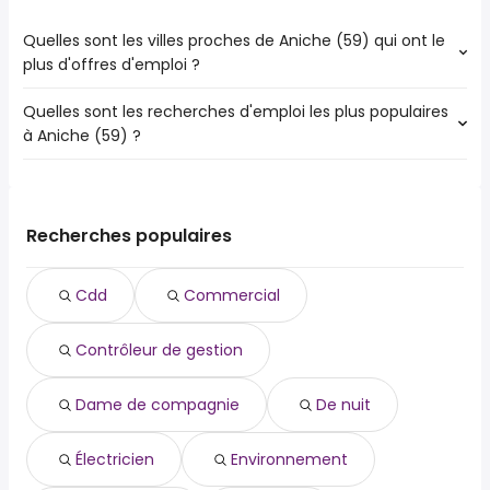
Quelles sont les villes proches de Aniche (59) qui ont le
plus d'offres d'emploi ?
Quelles sont les recherches d'emploi les plus populaires
Les 10 villes proches de Aniche (59) qui ont le plus d'offres
à Aniche (59) ?
d'emploi sont :
Valenciennes
Les 10 recherches d'emploi les plus populaires à Aniche
Douai
(59) sont :
Cambrai
cdd
Denain
Recherches populaires
commercial
Saint-Amand-les-Eaux
contrôleur de gestion
Sin-le-Noble
Cdd
Commercial
dame de compagnie
Anzin
de nuit
Raismes
Contrôleur de gestion
électricien
Somain
environnement
Douchy-les-Mines
informatique
Dame de compagnie
De nuit
intérim
logistique
Électricien
Environnement