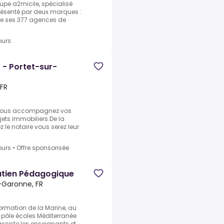
upe a2micile, spécialisé
présenté par deux marques :
de ses 377 agences de
ours
 - Portet-sur-
 FR
 vous accompagnez vos
ojets immobiliers.De la
z le notaire vous serez leur
ours
•
Offre sponsorisée
outien Pédagogique
-Garonne, FR
ormation de la Marine, au
 pôle écoles Méditerranée
ssiste les enseignants et