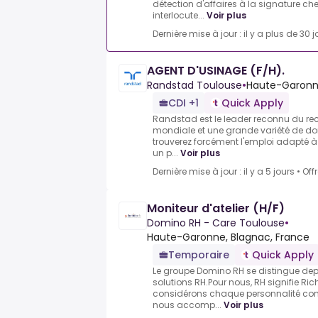
détection d'affaires à la signature che
interlocute...
Voir plus
Dernière mise à jour : il y a plus de 30 j
AGENT D'USINAGE (F/H).
Randstad Toulouse
•
Haute-Garonne
CDI +1
Quick Apply
Randstad est le leader reconnu du r
mondiale et une grande variété de do
trouverez forcément l'emploi adapté à v
un p...
Voir plus
Dernière mise à jour : il y a 5 jours
•
Off
Moniteur d'atelier (H/F)
Domino RH - Care Toulouse
•
Haute-Garonne, Blagnac, France
Temporaire
Quick Apply
Le groupe Domino RH se distingue dep
solutions RH.Pour nous, RH signifie R
considérons chaque personnalité co
nous accomp...
Voir plus