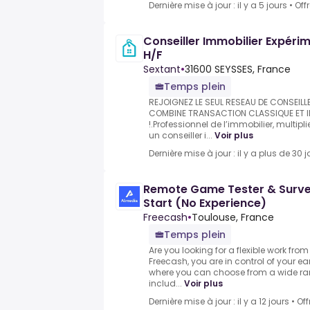
Dernière mise à jour : il y a 5 jours
•
Off
Conseiller Immobilier Expéri
H/F
Sextant
•
31600 SEYSSES, France
Temps plein
REJOIGNEZ LE SEUL RESEAU DE CONSEILL
COMBINE TRANSACTION CLASSIQUE ET I
!.Professionnel de l’immobilier, multip
un conseiller i...
Voir plus
Dernière mise à jour : il y a plus de 30 j
Remote Game Tester & Surve
Start (No Experience)
Freecash
•
Toulouse, France
Temps plein
Are you looking for a flexible work fr
Freecash, you are in control of your e
where you can choose from a wide ran
includ...
Voir plus
Dernière mise à jour : il y a 12 jours
•
Off