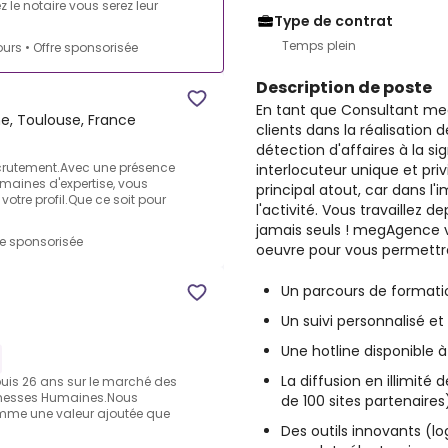
z le notaire vous serez leur
Type de contrat
Temps plein
ours
•
Offre sponsorisée
Description de poste
En tant que Consultant m
, Toulouse, France
clients dans la réalisation d
détection d'affaires à la si
ecrutement.Avec une présence
interlocuteur unique et priv
maines d'expertise, vous
principal atout, car dans l'
otre profil.Que ce soit pour
l'activité. Vous travaillez 
jamais seuls ! megAgence
re sponsorisée
oeuvre pour vous permettre
Un parcours de formati
Un suivi personnalisé e
Une hotline disponible
La diffusion en illimité
uis 26 ans sur le marché des
ichesses Humaines.Nous
de 100 sites partenaires
mme une valeur ajoutée que
Des outils innovants (log