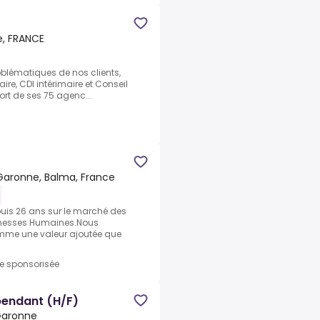
e, FRANCE
oblématiques de nos clients,
ire, CDI intérimaire et Conseil
Fort de ses 75 agenc...
aronne, Balma, France
uis 26 ans sur le marché des
ichesses Humaines.Nous
mme une valeur ajoutée que
re sponsorisée
pendant (H/F)
-Garonne