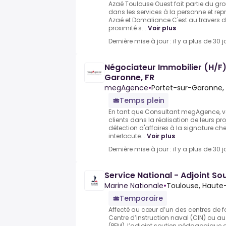
Azaé Toulouse Ouest fait partie du gro
dans les services à la personne et re
Azaé et Domaliance.C'est au travers 
proximité s...
Voir plus
Dernière mise à jour : il y a plus de 30 j
Négociateur Immobilier (H/F)
Garonne, FR
megAgence
•
Portet-sur-Garonne,
Temps plein
En tant que Consultant megAgence,
clients dans la réalisation de leurs pr
détection d'affaires à la signature che
interlocute...
Voir plus
Dernière mise à jour : il y a plus de 30 j
Service National - Adjoint S
Marine Nationale
•
Toulouse, Haute
Temporaire
Affecté au cœur d’un des centres de f
Centre d’instruction naval (CIN) ou au
(PEM), l’adjoint soutien pédagogique a