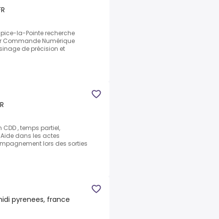
FR
pice-la-Pointe recherche
r sur Commande Numérique
sinage de précision et
FR
 CDD , temps partiel,
.Aide dans les actes
compagnement lors des sorties
idi pyrenees, france