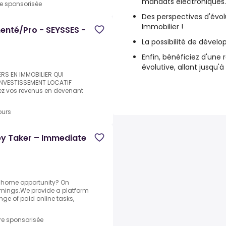
mandats électroniques
re sponsorisée
Des perspectives d'évol
Immobilier !
menté/Pro - SEYSSES -
La possibilité de dével
Enfin, bénéficiez d'une
évolutive, allant jusqu'
ERS EN IMMOBILIER QUI
NVESTISSEMENT LOCATIF
liez vos revenus en devenant
ours
y Taker – Immediate
om home opportunity? On
arnings.We provide a platform
ge of paid online tasks,
re sponsorisée