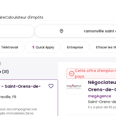
ire
Calculateur d'impôts
Télétravail
Quick Apply
Entreprise
Effacer les fi
)
Cette offre d'emploi 
 (31)
pays.
Négociateur
) - Saint-Orens-de-
Orens-de-G
megAgence
ville, FR
Saint-Orens-de
Il y a plus de 30 j
 vous accompagnez vos
ojets immobiliers.De la