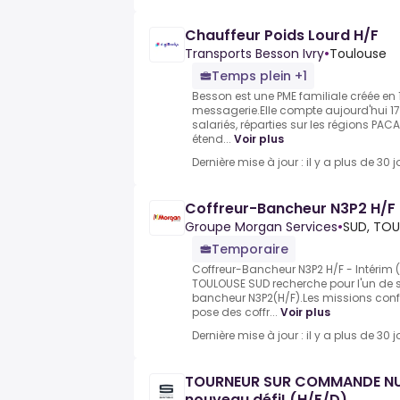
Chauffeur Poids Lourd H/F
Transports Besson Ivry
•
Toulouse
Temps plein +1
Besson est une PME familiale créée en
messagerie.Elle compte aujourd'hui 1
salariés, réparties sur les régions PAC
étend...
Voir plus
Dernière mise à jour : il y a plus de 30 j
Coffreur-Bancheur N3P2 H/F
Groupe Morgan Services
•
SUD, TO
Temporaire
Coffreur-Bancheur N3P2 H/F - Intérim
TOULOUSE SUD recherche pour l'un de se
bancheur N3P2(H/F).Les missions confié
pose des coffr...
Voir plus
Dernière mise à jour : il y a plus de 30 j
TOURNEUR SUR COMMANDE NUM
nouveau défi! (H/F/D)