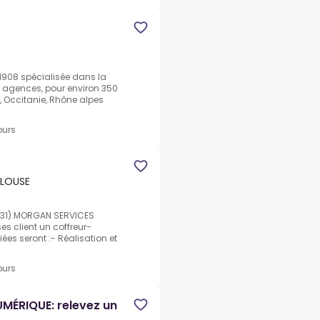
 1908 spécialisée dans la
7 agences, pour environ 350
A, Occitanie, Rhône alpes
ours
ULOUSE
 (31).MORGAN SERVICES
s client un coffreur-
es seront :- Réalisation et
ours
ÉRIQUE: relevez un