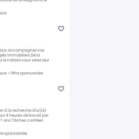
ours
)
 vous accompagnez vos
ojets immobiliers.De la
z le notaire vous serez leur
ours
•
Offre sponsorisée
s à la recherche d'un(e)
r 4 heures de travail par
 7 ans.Tâches confiées :
fre sponsorisée