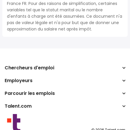
France FR. Pour des raisons de simplification, certaines
variables tel que le statut marital ou le nombre
d'enfants à charge ont été assumées. Ce document n'a
pas de valeur légale et n'a pour but que de donner une
approximation du salaire net après impôt.
Chercheurs d'emploi
Employeurs
Recherche d'emploi
Recherche de salaire
Parcourir les emplois
Entreprises
Calculateur d'impôts
ATS
Talent.com
Recherches populaires
Convertisseur de salaire
Programmes partenaires
Par lieu
Autres pays
By category
Conditions d’utilisation
©
2026
Talent.com