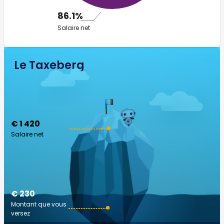
86.1%
Salaire net
Le Taxeberg
€ 1 420
Salaire net
€ 230
Montant que vous
versez