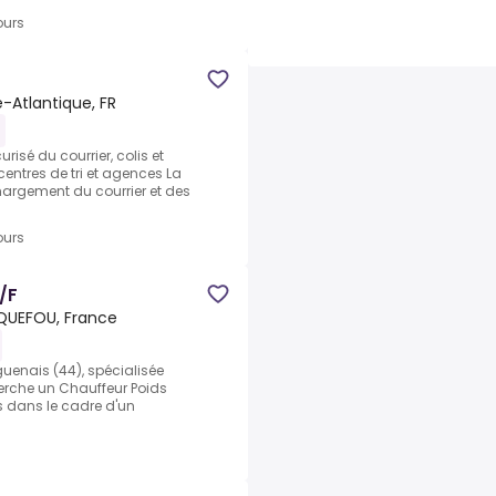
ours
e-Atlantique, FR
isé du courrier, colis et
entres de tri et agences La
hargement du courrier et des
ours
/F
QUEFOU, France
guenais (44), spécialisée
cherche un Chauffeur Poids
s dans le cadre d'un