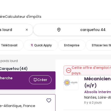
ire
Calculateur d'impôts
Télétravail
Quick Apply
Entreprise
Effacer les fi
 poids lourd
Cette offre d'emploi 
 Carquefou (44)
pays.
Mécanicien 
cherche
Créer
(H/F)
Absolis Interi
Nantes, Loire-A
Il y a 2 jours
re-Atlantique, France