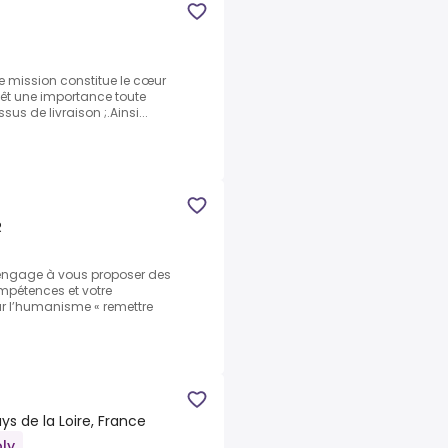
tre mission constitue le cœur
evêt une importance toute
us de livraison ;.Ainsi...
R
s'engage à vous proposer des
pétences et votre
ur l’humanisme « remettre
s de la Loire, France
ly