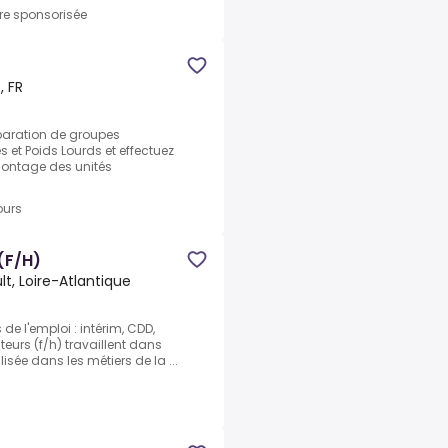
fre sponsorisée
, FR
paration de groupes
es et Poids Lourds et effectuez
Montage des unités
ours
(F/H)
lt, Loire-Atlantique
e l'emploi : intérim, CDD,
urs (f/h) travaillent dans
isée dans les métiers de la ...