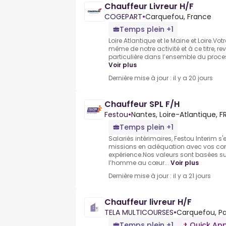
Chauffeur Livreur H/F
COGEPART
•
Carquefou, France
Temps plein +1
Loire Atlantique et le Maine et Loire.Vo
même de notre activité et à ce titre, r
particulière dans l’ensemble du process
Voir plus
Dernière mise à jour : il y a 20 jours
Chauffeur SPL F/H
Festou
•
Nantes, Loire-Atlantique, F
Temps plein +1
Salariés intérimaires, Festou Interim 
missions en adéquation avec vos com
expérience.Nos valeurs sont basées s
l’homme au cœur...
Voir plus
Dernière mise à jour : il y a 21 jours
Chauffeur livreur H/F
TELA MULTICOURSES
•
Carquefou, Pay
Temps plein +1
Quick App