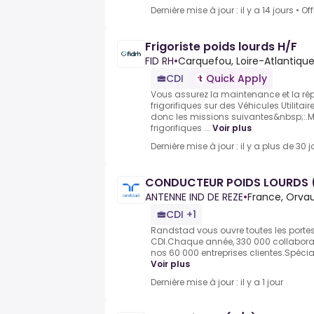
Dernière mise à jour : il y a 14 jours
•
Of
Frigoriste poids lourds H/F
FID RH
•
Carquefou, Loire-Atlantique
CDI
Quick Apply
Vous assurez la maintenance et la ré
frigorifiques sur des Véhicules Utilitair
donc les missions suivantes&nbsp;:.
frigorifiques ...
Voir plus
Dernière mise à jour : il y a plus de 30 j
CONDUCTEUR POIDS LOURDS 
ANTENNE IND DE REZE
•
France, Orvau
CDI +1
Randstad vous ouvre toutes les portes d
CDI.Chaque année, 330 000 collaborate
nos 60 000 entreprises clientes.Spécial
Voir plus
Dernière mise à jour : il y a 1 jour