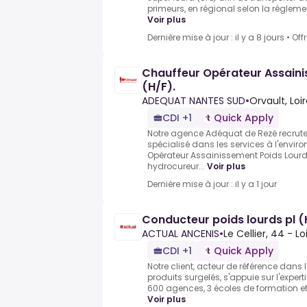
primeurs, en régional selon la réglemen
Voir plus
Dernière mise à jour : il y a 8 jours
•
Off
Chauffeur Opérateur Assaini
(H/F).
ADEQUAT NANTES SUD
•
Orvault, Loi
CDI +1
Quick Apply
Notre agence Adéquat de Rezé recrute 
spécialisé dans les services à l'envi
Opérateur Assainissement Poids Lourd
hydrocureur...
Voir plus
Dernière mise à jour : il y a 1 jour
Conducteur poids lourds pl (
ACTUAL ANCENIS
•
Le Cellier, 44 - L
CDI +1
Quick Apply
Notre client, acteur de référence dan
produits surgelés, s'appuie sur l'expert
600 agences, 3 écoles de formation et 
Voir plus