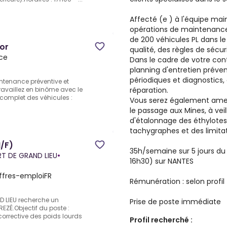
Affecté (e ) à l'équipe mai
opérations de maintenance 
de 200 véhicules PL dans l
or
qualité, des règles de sécu
nce
Dans le cadre de votre cont
planning d'entretien préven
périodiques et diagnostics,
intenance préventive et
réparation.
ravaillez en binôme avec le
 complet des véhicules :
Vous serez également amené
le passage aux Mines, à ve
d'étalonnage des éthylote
tachygraphes et des limitat
/F)
35h/semaine sur 5 jours du
RT DE GRAND LIEU
•
16h30) sur NANTES
ffres-emploiFR
Rémunération : selon profil
D LIEU recherche un
Prise de poste immédiate
EZÉ.Objectif du poste :
corrective des poids lourds
Profil recherché :