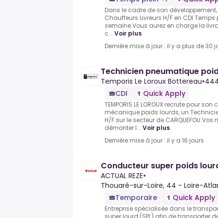
Dans le cadre de son développement, 
Chauffeurs Livreurs H/F en CDI Temps p
semaine.Vous aurez en charge la livrai
c...
Voir plus
Dernière mise à jour : il y a plus de 30 j
Technicien pneumatique poid
Temporis Le Loroux Bottereau
•
444
CDI
Quick Apply
TEMPORIS LE LOROUX recrute pour son cl
mécanique poids lourds, un Technici
H/F sur le secteur de CARQUEFOU.Vos mis
démonter l...
Voir plus
Dernière mise à jour : il y a 16 jours
Conducteur super poids lourd
ACTUAL REZE
•
Thouaré-sur-Loire, 44 - Loire-Atla
Temporaire
Quick Apply
Entreprise spécialisée dans le transpor
super lourd (SPL) afin de transporter