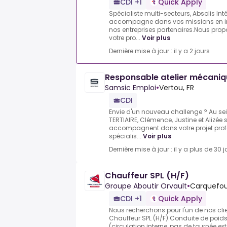
CDI +1
Quick Apply
Spécialiste multi-secteurs, Absolis In
accompagne dans vos missions en in
nos entreprises partenaires.Nous pro
votre pro...
Voir plus
Dernière mise à jour : il y a 2 jours
Responsable atelier mécaniq
Samsic Emploi
•
Vertou, FR
CDI
Envie d'un nouveau challenge ? Au se
TERTIAIRE, Clémence, Justine et Alizée 
accompagnent dans votre projet profes
spécialis...
Voir plus
Dernière mise à jour : il y a plus de 30 j
Chauffeur SPL (H/F)
Groupe Aboutir Orvault
•
Carquefou,
CDI +1
Quick Apply
Nous recherchons pour l'un de nos cl
Chauffeur SPL (H/F).Conduite de poids
(circulation interne, pas de tournée exté