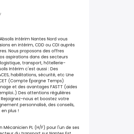
y
 Absolis Intérim Nantes Nord vous
ons en intérim, CDD ou CDI auprès
ires. Nous proposons des offres
vos aspirations dans des secteurs
 logistique, transport, hôtellerie-
solis Intérim c'est aussi : Des
CES, habilitations, sécurité, etc Une
n CET (Compte Épargne Temps)
inage et des avantages FASTT (aides
emploi..) Des attentions régulières
 Rejoignez-nous et boostez votre
nement personnalisé, des conseils,
 en plus !
n Mécanicien PL (H/F) pour l'un de ses
secteur du transport sur Nantes Est.