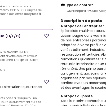
Type de contrat
térim Nantes Nord vous
térim, CDD ou CDI auprès de
CDI
Temporaire
Quick Appl
posons des offres adaptées à
Description de poste
A propos de l'entreprise :
Spécialiste multi-secteurs,
accompagne dans vos missi
ue (H/F/D)
de nos entreprises partena
adaptées à votre profil et 
variés : bâtiment, industrie,
in de SAMSIC EMPLOI
restauration et tertiaire. Ab
sont à votre écoute et vous
formations qualifiantes : CA
sionnel.Entreprise : Client
mutuelle intérimaire et u
rémunéré. Une prime parra
ours
au logement, aux soins, à l'
organisées par nos équipes
carrière avec un accompag
 Loire-Atlantique, France
et des avantages, le sourire
A propos du poste :
ients basé à Carquefou un
Absolis Intérim recherche u
 lourd exclusivement sur site
clients spécialisés dans le 
rieure).Horaires : 17h00 - ...