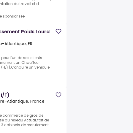
tation du travail et d...
re sponsorisée
ssement Poids Lourd
re-Atlantique, FR
pour l'un de ses clients
ronnement un.Chauffeur
 (H/F).Conduire un véhicule
H/F)
oire-Atlantique, France
s le commerce de gros de
ise du réseau Actual, fort de
3 cabinets de recrutement, ...