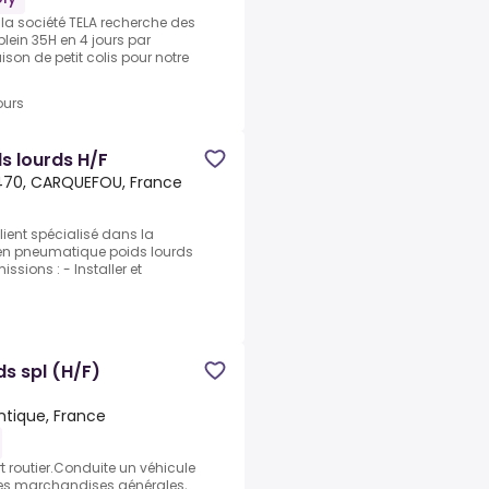
la société TELA recherche des
lein 35H en 4 jours par
son de petit colis pour notre
ours
s lourds H/F
70, CARQUEFOU, France
ient spécialisé dans la
en pneumatique poids lourds
sions : - Installer et
s spl (H/F)
ntique, France
t routier.Conduite un véhicule
 des marchandises générales,