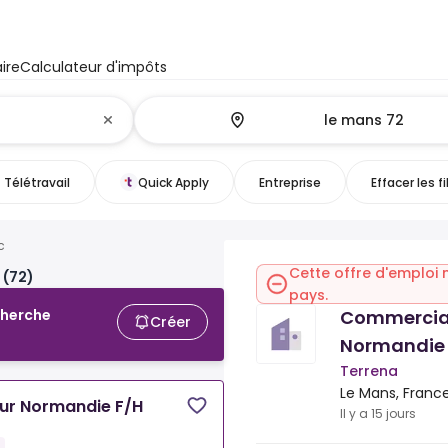
ire
Calculateur d'impôts
Télétravail
Quick Apply
Entreprise
Effacer les fi
c
Cette offre d'emploi 
 (72)
pays.
Commercial
cherche
Créer
Normandie
Terrena
Le Mans, Franc
ur Normandie F/H
Il y a 15 jours