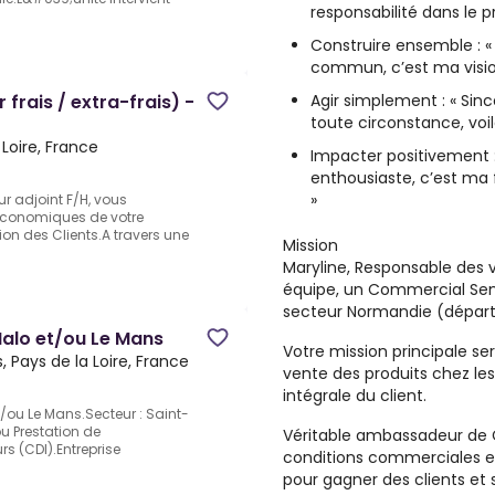
responsabilité dans le pr
Construire ensemble : « 
commun, c’est ma vision
Agir simplement : « Sinc
frais / extra-frais) -
toute circonstance, voi
 Loire, France
Impacter positivement 
enthousiaste, c’est ma
»
ur adjoint F/H, vous
 économiques de votre
ion des Clients.A travers une
Mission
Maryline, Responsable des 
équipe, un Commercial Sem
secteur Normandie (départem
Malo et/ou Le Mans
Votre mission principale ser
, Pays de la Loire, France
vente des produits chez les 
intégrale du client.
/ou Le Mans.Secteur : Saint-
u Prestation de
Véritable ambassadeur de C
rs (CDI).Entreprise
conditions commerciales en
pour gagner des clients et s