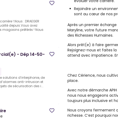
évoluer votre carrière.
Rejoindre un environnem
sont au cœur de nos pr
carrière !.Nous : DRAEGER
Après un premier échange 
qualité depuis.Vous avez
Maryline, votre future mana
s magasins préférés ! Nous
des Richesses Humaines.
Alors prêt(e) à faire germe
Rejoignez-nous et faites la
cial(e) - Dép 14-50-
attend avec impatience. En
Chez Cérience, nous cultiv
 solutions d’interphonie, de
place.
d’alarmes anti-intrusion et
jets de sécurisation des i...
Avec notre démarche APIH (A
nous nous engageons activ
toujours plus inclusive et h
Nous croyons fermement que
ire
richesse. C’est pourquoi no
ce