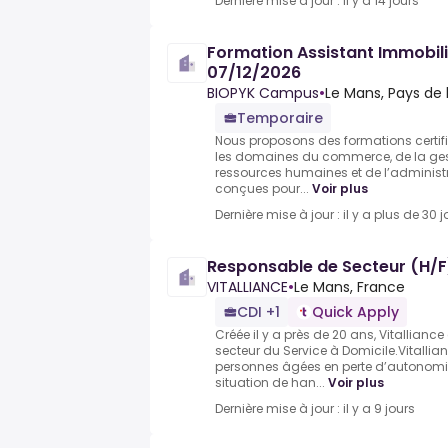
Dernière mise à jour : il y a 14 jours
Formation Assistant Immobili
07/12/2026
BIOPYK Campus
•
Le Mans, Pays de l
Temporaire
Nous proposons des formations certifi
les domaines du commerce, de la ges
ressources humaines et de l’administr
conçues pour...
Voir plus
Dernière mise à jour : il y a plus de 30 j
Responsable de Secteur (H/F
VITALLIANCE
•
Le Mans, France
CDI +1
Quick Apply
Créée il y a près de 20 ans, Vitallianc
secteur du Service à Domicile.Vitall
personnes âgées en perte d’autonomie
situation de han...
Voir plus
Dernière mise à jour : il y a 9 jours