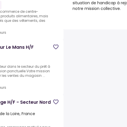
situation de handicap à rej
notre mission collective.
u commerce de centre-
 produits alimentaires, mais
els que des vêtements, des
ours
ur Le Mans H/F
eur dans le secteur du prêt à
sion ponctuelle.Votre mission
r les ventes du magasin ...
ours
e H/F - Secteur Nord
e la Loire, France