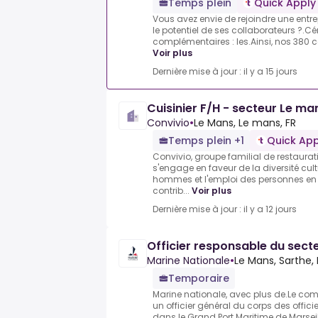
Temps plein
Quick Apply
Vous avez envie de rejoindre une entre
le potentiel de ses collaborateurs ?.Cér
complémentaires : les.Ainsi, nos 380 c
Voir plus
Dernière mise à jour : il y a 15 jours
Cuisinier F/H - secteur Le ma
Convivio
•
Le Mans, Le mans, FR
Temps plein +1
Quick App
Convivio, groupe familial de restaurat
s'engage en faveur de la diversité cult
hommes et l'emploi des personnes en
contrib...
Voir plus
Dernière mise à jour : il y a 12 jours
Officier responsable du sect
Marine Nationale
•
Le Mans, Sarthe, 
Temporaire
Marine nationale, avec plus de.Le c
un officier général du corps des offici
dans le Grand Port Maritime de Marseil