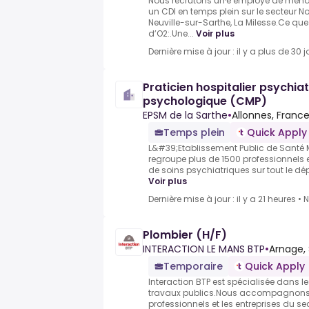
Nous recrutons un·e employé de mén
un CDI en temps plein sur le secteur N
Neuville-sur-Sarthe, La Milesse.Ce qu
d’O2:.Une...
Voir plus
Dernière mise à jour : il y a plus de 30 j
Praticien hospitalier psychia
psychologique (CMP)
EPSM de la Sarthe
•
Allonnes, Franc
Temps plein
Quick Apply
L&#39;Etablissement Public de Santé 
regroupe plus de 1500 professionnels 
de soins psychiatriques sur tout le dép
Voir plus
Dernière mise à jour : il y a 21 heures
•
N
Plombier (H/F)
INTERACTION LE MANS BTP
•
Arnage, 
Temporaire
Quick Apply
Interaction BTP est spécialisée dans l
travaux publics.Nous accompagnons 
professionnels et les entreprises du 