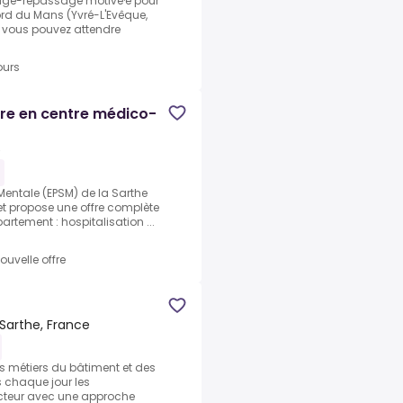
age-repassage motivé·e pour
ord du Mans (Yvré-L'Evêque,
e vous pouvez attendre
ours
tre en centre médico-
e
Mentale (EPSM) de la Sarthe
et propose une offre complète
artement : hospitalisation ...
ouvelle offre
Sarthe, France
es métiers du bâtiment et des
chaque jour les
secteur avec une approche