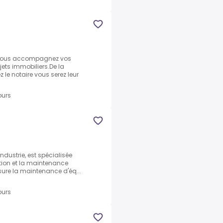
)
 vous accompagnez vos
ojets immobiliers.De la
z le notaire vous serez leur
ours
Industrie, est spécialisée
ation et la maintenance
 assure la maintenance d'éq...
ours