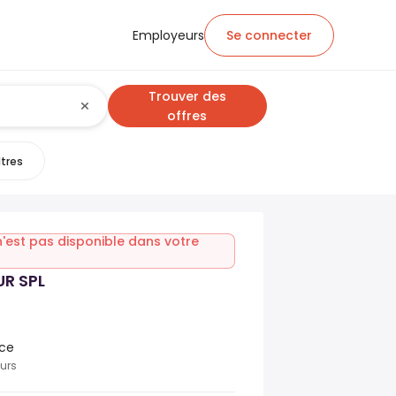
Employeurs
Se connecter
Trouver des
offres
ltres
n'est pas disponible dans votre
R SPL
nce
ours