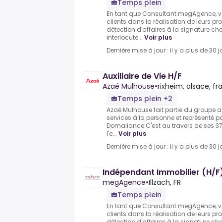
Temps plein
En tant que Consultant megAgence,
clients dans la réalisation de leurs pr
détection d'affaires à la signature che
interlocute...
Voir plus
Dernière mise à jour : il y a plus de 30 j
Auxiliaire de Vie H/F
Azaé Mulhouse
•
rixheim, alsace, f
Temps plein +2
Azaé Mulhouse fait partie du groupe a
services à la personne et représenté 
Domaliance.C'est au travers de ses 3
l'e...
Voir plus
Dernière mise à jour : il y a plus de 30 j
Indépendant Immobilier (H/F
megAgence
•
Illzach, FR
Temps plein
En tant que Consultant megAgence,
clients dans la réalisation de leurs pr
détection d'affaires à la signature che