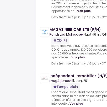
en CDI de cadres et agents de maîtris
Département Ingénierie & Industries v
opportunités de...
Voir plus
Dernière mise à jour : il y a 6 jours
•
Off
MAGASINIER CARISTE (F/H)
Randstad Mulhouse
•
Haut-Rhin, O
CDI +1
Randstad vous ouvre toutes les portes d
CDI.Chaque année, 330 000 collaborate
nos 60 000 entreprises clientes.Votr
spécialisée ...
Voir plus
Dernière mise à jour : il y a 6 jours
•
Off
Indépendant Immobilier (H/F) 
megAgence
•
Illzach, FR
Temps plein
En tant que Consultant megAgence,
clients dans la réalisation de leurs pr
détection d'affaires à la signature che
interlocute...
Voir plus