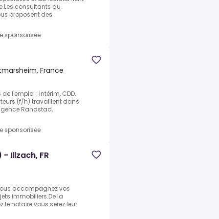
e.Les consultants du
ous proposent des
re sponsorisée
ttmarsheim, France
e l'emploi : intérim, CDD,
urs (f/h) travaillent dans
e agence Randstad,
re sponsorisée
- Illzach, FR
 vous accompagnez vos
ojets immobiliers.De la
z le notaire vous serez leur