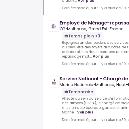
d’activ...
Voir plus
Dernière mise à jour : il y a plus de 30 j
Employé de Ménage-repassa
O2
•
Mulhouse, Grand Est, France
Temps plein +3
Rejoignez un des leaders des services
au bien-être des foyers aux côtés de 
collaborateurs.Nous recrutons un·e 
repassage mot...
Voir plus
Dernière mise à jour : il y a plus de 30 j
Service National - Chargé de
Marine Nationale
•
Mulhouse, Haut-R
Temporaire
Affecté au sein du service d’informati
des armées (SIRPA), le chargé de proj
mission de préparer, organiser et ani
Marine...
Voir plus
Dernière mise à jour : il y a plus de 30 j