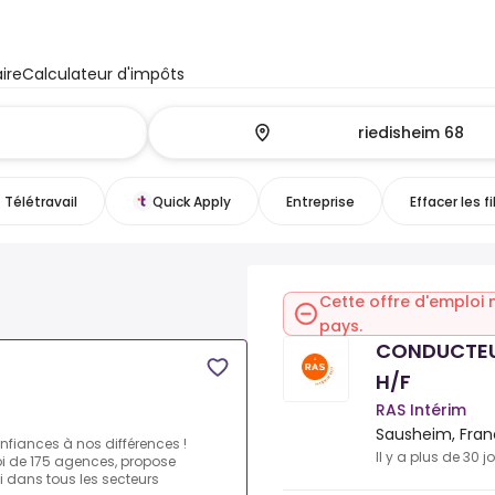
ire
Calculateur d'impôts
Télétravail
Quick Apply
Entreprise
Effacer les fi
Cette offre d'emploi 
pays.
CONDUCTEU
H/F
RAS Intérim
Sausheim, Fra
nfiances à nos différences !
Il y a plus de 30 j
oi de 175 agences, propose
 dans tous les secteurs