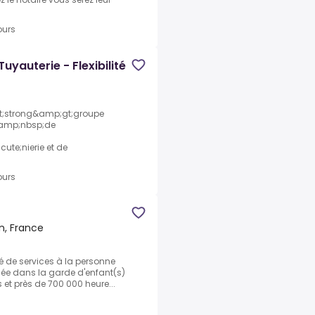
ours
Tuyauterie - Flexibilité
t;strong&amp;gt;groupe
p;amp;nbsp;de
e;nierie et de
ours
n, France
é de services à la personne
isée dans la garde d'enfant(s)
 et près de 700 000 heure...