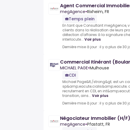
Agent Commercial Immobilie
megAgence
•
Rixheim, FR
Temps plein
En tant que Consultant megAgence,
clients dans la réalisation de leurs pr
détection d'affaires à la signature che
interlocute...
Voir plus
Dernière mise à jour : il y a plus de 30 j
Commercial Itinérant (Boulan
MICHAEL PAGE
•
Mulhouse
CDI
Michael Page&lt;/strong&gt; est un ca
sp&amp;eacute;cialis&amp;eacute; de
recrutement en CDI, en int&amp;eacu
transition, ains...
Voir plus
Dernière mise à jour : il y a plus de 30 j
Négociateur Immobilier (H/F) 
megAgence
•
Pfastatt, FR