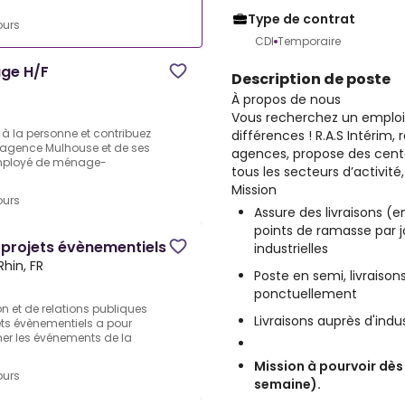
Type de contrat
ours
CDI
Temporaire
ge H/F
Description de poste
À propos de nous
Vous recherchez un emploi 
 à la personne et contribuez
différences ! R.A.S Intérim
l’agence Mulhouse et de ses
agences, propose des cent
employé de ménage-
tous les secteurs d’activité
Mission
ours
Assure des livraisons (en
points de ramasse par 
 projets évènementiels
industrielles
hin, FR
Poste en semi, livraison
ponctuellement
on et de relations publiques
Livraisons auprès d'indu
ets évènementiels a pour
mer les événements de la
Mission à pourvoir dès 
ours
semaine).