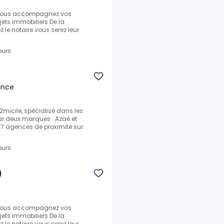
 vous accompagnez vos
ojets immobiliers.De la
z le notaire vous serez leur
ours
rance
2micile, spécialisé dans les
par deux marques : Azaé et
77 agences de proximité sur
ours
)
 vous accompagnez vos
ojets immobiliers.De la
z le notaire vous serez leur