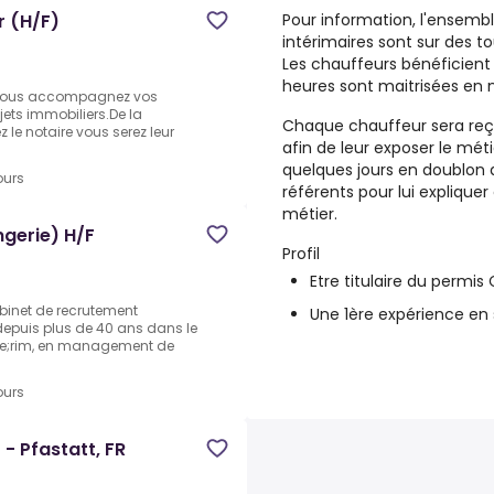
Pour information, l'ensemb
r (H/F)
intérimaires sont sur des 
Les chauffeurs bénéficient de
heures sont maitrisées en 
 vous accompagnez vos
ojets immobiliers.De la
Chaque chauffeur sera reçu
z le notaire vous serez leur
afin de leur exposer le mét
quelques jours en doublon 
ours
référents pour lui explique
métier.
gerie) H/F
Profil
Etre titulaire du permis
binet de recrutement
Une 1ère expérience en 
puis plus de 40 ans dans le
te;rim, en management de
ours
- Pfastatt, FR