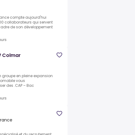
France compte aujourd'hui
00 collaborateurs qui servent
e cadre de son développement
ours
W Colmar
n groupe en pleine expansion
utomobile vous
ser des .CAP – Bac
ours
France
 spécialisé et du recrutement