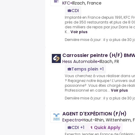
KFC
•
Illzach, France
CDI
Implanté en France depuis 1991, KFC 
près de 350 restaurants et plus de 8 0
des milliers de repas par jour.Dans l
K...
Voir plus
Dernière mise à jour : il y a plus de 30 j
Carrossier peintre (H/F) BM
Hess Automobile
•
Illzach, FR
Temps plein +1
Vous cherchez à vous réaliser dans u
? Rejoignez notre équipe !.L’univers a
passionne? .Vous êtes chargé de réali
Professionnel en carros...
Voir plus
Dernière mise à jour : il y a plus de 30 j
AGENT D'EXPÉDITION (F/H)
Expectra
•
Haut-Rhin, Wittenheim, 
CDI +1
Quick Apply
Expectra, leader en France de l'intérim